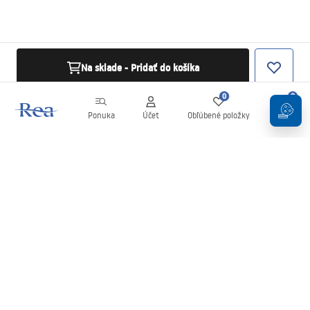
Na sklade - Pridať do košíka
0
0
Ponuka
Účet
Obľúbené položky
Košík
Newsletter
Buďte v obraze s novinkami a akciami!
Zaregistrujte sa