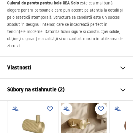
Cuierul de perete pentru baie
REA
Solo
este cea mai bună
alegere pentru persoanele care pun accent pe atenția la detalii și
pe o estetică atemporală. Structura sa canelată este un succes
absolut în designul interior, care se încadrează perfect în
tendințele moderne. Datorită fixării sigure și construcției solide,
obțineți o garanție a calității și un confort maxim în utilizarea de
zi cu zi.
Vlastnosti
Farba
Kartáčované zlato
Súbory na stiahnutie (2)
Materiál
Kov
Spôsob montáže
Skrutkovací
Záručné podmienky
Šírka
30
mm
Warranty_Terms_and_Conditions_Accessories_-_24.pdf
Výška
45
mm
Hĺbka
52
mm