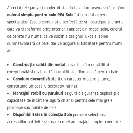
Apreciați eleganța și modernitatea în baia dumneavoastră alegând
cuierul simplu pentru baie
REA
Solo
într-un finisaj periat
spectaculos. Este o combinație perfectă de stil boutique și practic
care va transforma orice interior. Fabricat din metal solid, cuierul
de perete nu numai că va sublinia designul luxos al zonei
dumneavoastră de baie, dar va asigura și fiabilitate pentru mulți
ani.
Construcția solidă din metal
garantează o durabilitate
excepțională și rezistență la umiditate, fiind ideală pentru baie.
Canelura decorativă
oferă un caracter modern și unic,
constituind un detaliu decorativ rafinat.
Montajul stabil cu șuruburi
asigură o siguranță deplină și o
capacitate de încărcare sigură chiar și pentru cele mai grele
prosoape sau halate de baie.
Disponibilitatea în colecția Solo
permite selectarea
accesoriilor potrivite și crearea unei amenajări complet coerente.