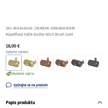
SKU
:
REA-84204
ID
:
13638
EAN
:
5906366035838
Kúpeľňový háčik 64104 SOLO Brush Gold
16,00 €
Vyberte variant
Odoslanie zajtra.
Spýtajte sa na produkt
Popis produktu