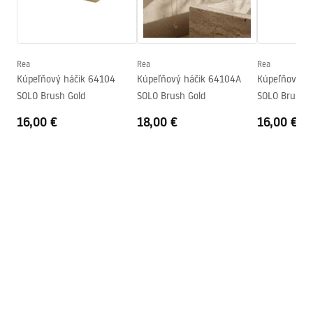
Bezpečnostné informácie
Séria
Solo
Safety_Information_Accessories.pdf
Záruka
24 mesiacov
Rea
Rea
Rea
Kúpeľňový háčik 64104
Kúpeľňový háčik 64104A
Kúpeľňový h
SOLO Brush Gold
SOLO Brush Gold
SOLO Brush C
16,00 €
18,00 €
16,00 €