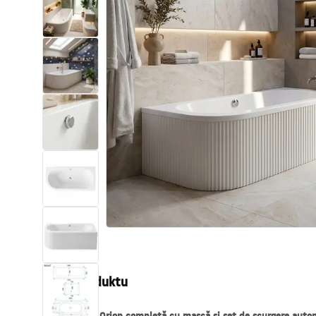
Sanitárna keramika
Umývadlá
Vaňa so zástenou
Batérie
Sprchy
Kuchyňa
Kúpeľňové doplnky a nábytok
Popis produktu