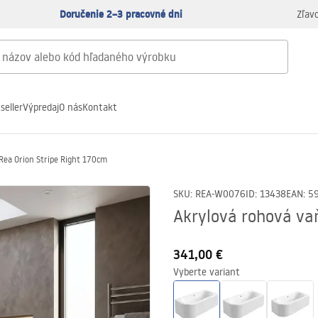
Doručenie 2–3 pracovné dni
Zľav
seller
Výpredaj
O nás
Kontakt
Rea Orion Stripe Right 170cm
SKU
:
REA-W0076
ID
:
13438
EAN
:
5
Akrylová rohová va
341,00 €
Vyberte variant