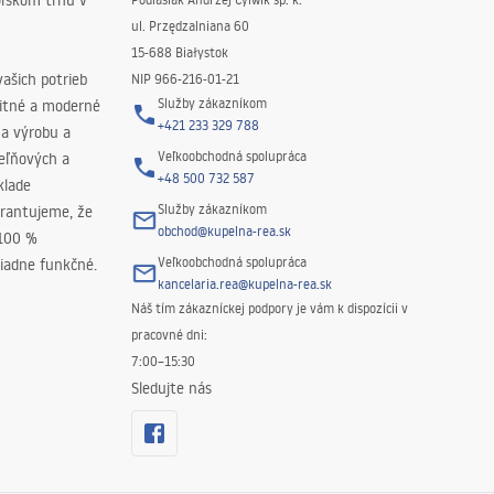
oľskom trhu v
ul. Przędzalniana 60
15-688 Białystok
ašich potrieb
NIP 966-216-01-21
Služby zákazníkom
litné a moderné
+421 233 329 788
na výrobu a
Veľkoobchodná spolupráca
peľňových a
+48 500 732 587
klade
Služby zákazníkom
rantujeme, že
obchod@kupelna-rea.sk
 100 %
Veľkoobchodná spolupráca
iadne funkčné.
kancelaria.rea@kupelna-rea.sk
Náš tím zákazníckej podpory je vám k dispozícii v
pracovné dni:
7:00–15:30
Sledujte nás