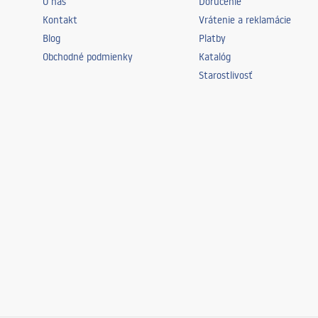
O nás
Doručenie
Kontakt
Vrátenie a reklamácie
Blog
Platby
Obchodné podmienky
Katalóg
Starostlivosť