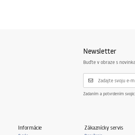
Newsletter
Buďte v obraze s novinka
Zadaním a potvrdením svoji
Informácie
Zákaznícky servis