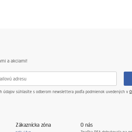
mi a akciami!
ch údajov súhlasíte s odberom newslettera podľa podmienok uvedených v
O
Zákaznícka zóna
O nás