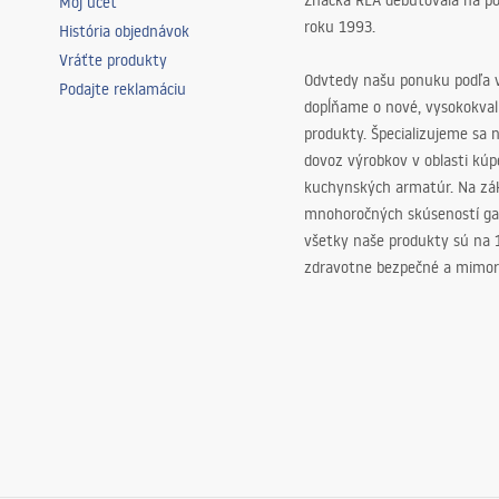
Značka REA debutovala na p
Môj účet
roku 1993.
História objednávok
Vráťte produkty
Odvtedy našu ponuku podľa v
Podajte reklamáciu
dopĺňame o nové, vysokokva
produkty. Špecializujeme sa 
dovoz výrobkov v oblasti kú
kuchynských armatúr. Na zá
mnohoročných skúseností ga
všetky naše produkty sú na
zdravotne bezpečné a mimor