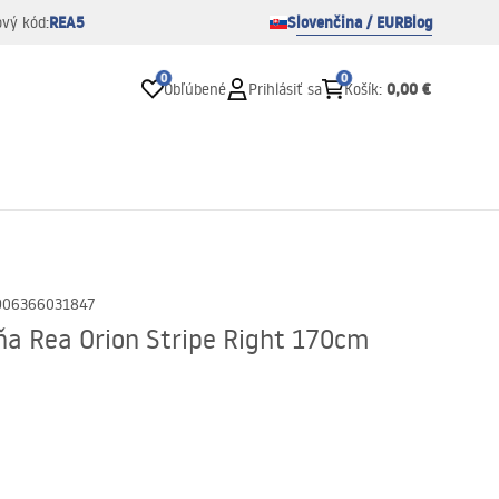
REA5
Slovenčina / EUR
Blog
ový kód:
0
0
0,00 €
Obľúbené
Prihlásiť sa
Košík
:
906366031847
ňa Rea Orion Stripe Right 170cm