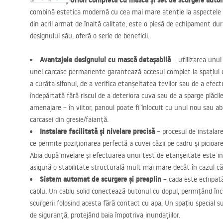
Cada de colț Orion completă cu mască și set de scurgere auto
combină estetica modernă cu cea mai mare atenție la aspectele t
din acril armat de înaltă calitate, este o piesă de echipament dura
designului său, oferă o serie de beneficii.
Avantajele designului cu mască detașabilă
– utilizarea unui
unei carcase permanente garantează accesul complet la spațiul de
a curăța sifonul, de a verifica etanșeitatea țevilor sau de a efect
îndepărtată fără riscul de a deteriora cuva sau de a sparge plăci
amenajare – în viitor, panoul poate fi înlocuit cu unul nou sau 
carcasei din gresie/faianță.
Instalare facilitată și nivelare precisă
– procesul de instalar
ce permite poziționarea perfectă a cuvei căzii pe cadru și picioar
Abia după nivelare și efectuarea unui test de etanșeitate este i
asigură o stabilitate structurală mult mai mare decât în cazul căz
Sistem automat de scurgere și preaplin
– cada este echipat
cablu. Un cablu solid conectează butonul cu dopul, permițând înch
scurgerii folosind acesta fără contact cu apa. Un spațiu special 
de siguranță, protejând baia împotriva inundațiilor.