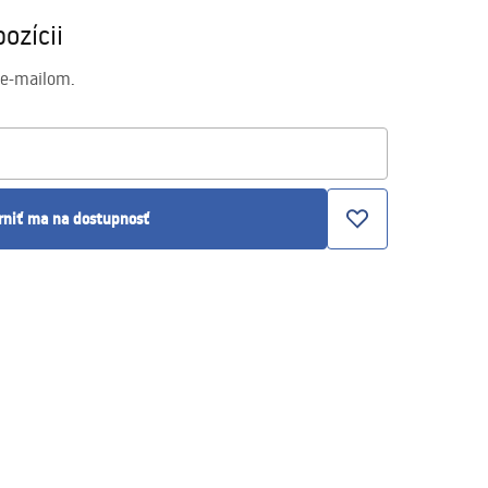
ozícii
 e-mailom.
rniť ma na dostupnosť