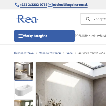
+421 2/3332 9788
obchod@kupelna-rea.sk
PREMIUM
Novinky
Best
Všetky kategórie
Úvodná stránka
Vaňa so zástenou
Vane
Akrylová rohová vaňa 
Sprchové kúty
Sprchové dvere
Sprchové vaničky
Sprchové žľaby