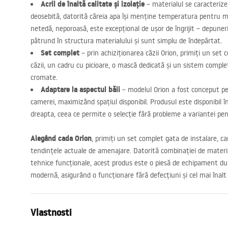
Acril de înaltă calitate și izolație
– materialul se caracterize
deosebită, datorită căreia apa își menține temperatura pentru 
netedă, neporoasă, este excepțional de ușor de îngrijit – depuner
pătrund în structura materialului și sunt simplu de îndepărtat.
Set complet
– prin achiziționarea căzii Orion, primiți un set 
căzii, un cadru cu picioare, o mască dedicată și un sistem compl
cromate.
Adaptare la aspectul băii
– modelul Orion a fost conceput pe
camerei, maximizând spațiul disponibil. Produsul este disponibil î
dreapta, ceea ce permite o selecție fără probleme a variantei pent
Alegând cada Orion
, primiți un set complet gata de instalare, ca
tendințele actuale de amenajare. Datorită combinației de material
tehnice funcționale, acest produs este o piesă de echipament dura
modernă, asigurând o funcționare fără defecțiuni și cel mai înalt 
Vlastnosti