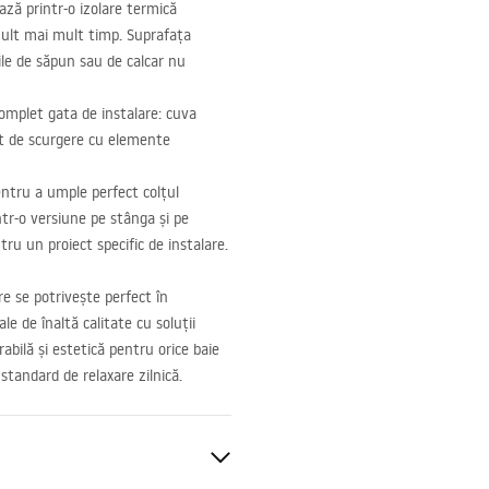
ază printr-o izolare termică
mult mai mult timp. Suprafața
ile de săpun sau de calcar nu
complet gata de instalare: cuva
et de scurgere cu elemente
ntru a umple perfect colțul
ntr-o versiune pe stânga și pe
ru un proiect specific de instalare.
re se potrivește perfect în
e de înaltă calitate cu soluții
bilă și estetică pentru orice baie
standard de relaxare zilnică.