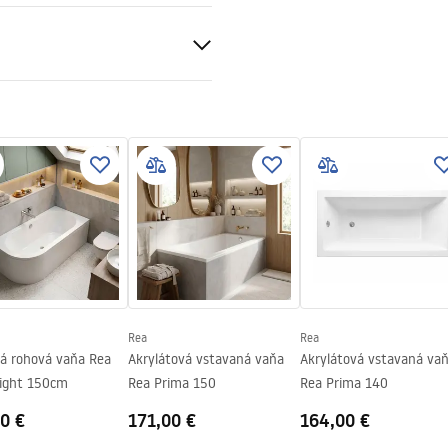
čné podmienky
nty_Terms_and_Conditions_
bs.pdf
v
Rea
Rea
vá rohová vaňa Rea
Akrylátová vstavaná vaňa
Akrylátová vstavaná va
Right 150cm
Rea Prima 150
Rea Prima 140
0 €
171,00 €
164,00 €