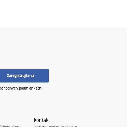
Zaregistrujte sa
bchodných podmienkach
.
Kontakt
Podlasiak Andrzej Cylwik sp. k.