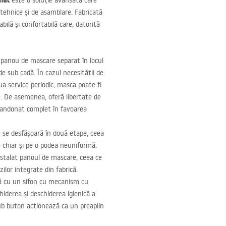
mat
este o soluție avansată care
ehnice și de asamblare. Fabricată
bilă și confortabilă care, datorită
 panou de mascare separat în locul
 sub cadă. În cazul necesității de
ua service periodic, masca poate fi
le. De asemenea, oferă libertate de
abandonat complet în favoarea
e se desfășoară în două etape, ceea
e chiar și pe o podea neuniformă.
nstalat panoul de mascare, ceea ce
ilor integrate din fabrică.
ă cu un sifon cu mecanism cu
iderea și deschiderea igienică a
sub buton acționează ca un preaplin