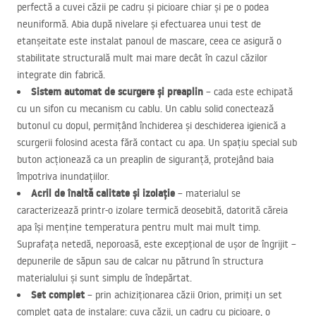
perfectă a cuvei căzii pe cadru și picioare chiar și pe o podea
neuniformă. Abia după nivelare și efectuarea unui test de
etanșeitate este instalat panoul de mascare, ceea ce asigură o
stabilitate structurală mult mai mare decât în cazul căzilor
integrate din fabrică.
Sistem automat de scurgere și preaplin
– cada este echipată
cu un sifon cu mecanism cu cablu. Un cablu solid conectează
butonul cu dopul, permițând închiderea și deschiderea igienică a
scurgerii folosind acesta fără contact cu apa. Un spațiu special sub
buton acționează ca un preaplin de siguranță, protejând baia
împotriva inundațiilor.
Acril de înaltă calitate și izolație
– materialul se
caracterizează printr-o izolare termică deosebită, datorită căreia
apa își menține temperatura pentru mult mai mult timp.
Suprafața netedă, neporoasă, este excepțional de ușor de îngrijit –
depunerile de săpun sau de calcar nu pătrund în structura
materialului și sunt simplu de îndepărtat.
Set complet
– prin achiziționarea căzii Orion, primiți un set
complet gata de instalare: cuva căzii, un cadru cu picioare, o