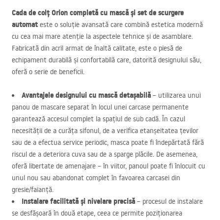
Cada de colț Orion completă cu mască și set de scurgere
automat
este o soluție avansată care combină estetica modernă
cu cea mai mare atenție la aspectele tehnice și de asamblare.
Fabricată din acril armat de înaltă calitate, este o piesă de
echipament durabilă și confortabilă care, datorită designului său,
oferă o serie de beneficii.
Avantajele designului cu mască detașabilă
– utilizarea unui
panou de mascare separat în locul unei carcase permanente
garantează accesul complet la spațiul de sub cadă. În cazul
necesității de a curăța sifonul, de a verifica etanșeitatea țevilor
sau de a efectua service periodic, masca poate fi îndepărtată fără
riscul de a deteriora cuva sau de a sparge plăcile. De asemenea,
oferă libertate de amenajare – în viitor, panoul poate fi înlocuit cu
unul nou sau abandonat complet în favoarea carcasei din
gresie/faianță.
Instalare facilitată și nivelare precisă
– procesul de instalare
se desfășoară în două etape, ceea ce permite poziționarea