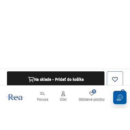
Na sklade - Pridať do košíka
0
0
Ponuka
Účet
Obľúbené položky
Košík
Newsletter