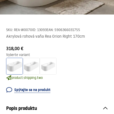
SKU
:
REA-W0070
ID
:
13093
EAN
:
5906366031755
Akrylová rohová vaňa Rea Orion Right 170cm
318,00 €
Vyberte variant
product:shipping.two
Spýtajte sa na produkt
Popis produktu