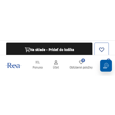
Na sklade - Pridať do košíka
0
0
Ponuka
Účet
Obľúbené položky
Košík
Newsletter
Buďte v obraze s novinkami a akciami!