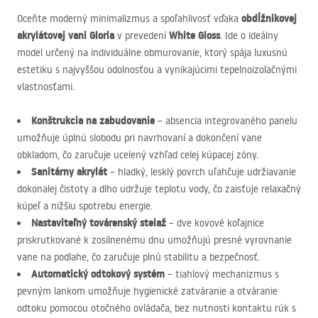
obdĺžnikovej
Oceňte moderný minimalizmus a spoľahlivosť vďaka
akrylátovej vani Gloria
White Gloss
v prevedení
. Ide o ideálny
model určený na individuálne obmurovanie, ktorý spája luxusnú
estetiku s najvyššou odolnosťou a vynikajúcimi tepelnoizolačnými
vlastnosťami.
Konštrukcia na zabudovanie
– absencia integrovaného panelu
umožňuje úplnú slobodu pri navrhovaní a dokončení vane
obkladom, čo zaručuje ucelený vzhľad celej kúpacej zóny.
Sanitárny akrylát
– hladký, lesklý povrch uľahčuje udržiavanie
dokonalej čistoty a dlho udržuje teplotu vody, čo zaisťuje relaxačný
kúpeľ a nižšiu spotrebu energie.
Nastaviteľný továrenský stelaž
– dve kovové koľajnice
priskrutkované k zosilnenému dnu umožňujú presné vyrovnanie
vane na podlahe, čo zaručuje plnú stabilitu a bezpečnosť.
Automatický odtokový systém
– tiahlový mechanizmus s
pevným lankom umožňuje hygienické zatváranie a otváranie
odtoku pomocou otočného ovládača, bez nutnosti kontaktu rúk s