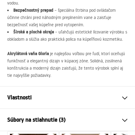
vodou.
Bezpečnostný prepad
– špeciálna štrbina pod ovládačom
účinne chráni pred náhodným preplnením vane a zaisťuje
bezpečnosť vašej kúpeľne pred vytopením.
Široké a ploché okraje
– uľahčujú estetické lícovanie výrobku s
obkladom a slúžia ako praktická polica na kúpeľňovú kozmetiku.
Akrylátová vaňa Gloria
je najlepšou voľbou pre ľudí, ktorí oceňujú
funkčnosť a elegantný dizajn v kúpacej zóne. Solidná, zosilnená
konštrukcia a moderný dizajn zaisťujú, že tento výrobok splní aj
tie najvyššie požiadavky.
Vlastnosti
Typ vane
na zabudovanie
Súbory na stiahnutie (3)
Farba
Biela
Materiál
Akryl