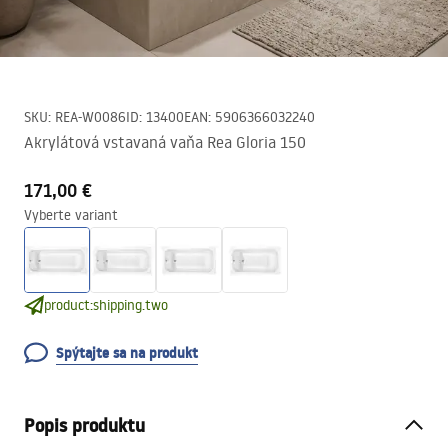
SKU
:
REA-W0086
ID
:
13400
EAN
:
5906366032240
Akrylátová vstavaná vaňa Rea Gloria 150
171,00 €
Vyberte variant
product:shipping.two
Spýtajte sa na produkt
Popis produktu