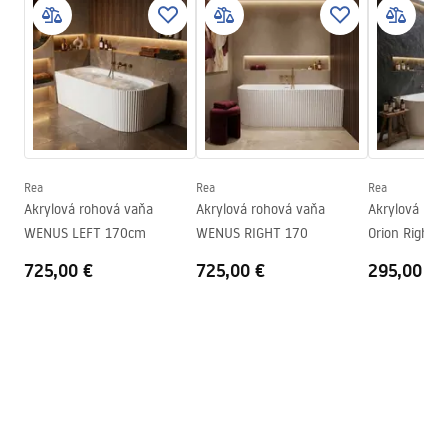
Bezpečnostné informácie
Dĺžka
1500
mm
WARUNKI_BEZPIECZENSTWA_WANNY.pdf
Šírka
700
mm
Výška
560
mm
Záručné podmienky
Strana montáže
Univerzálna
Warranty_Terms_and_Conditions_Bathtubs.pdf
Zátka a sifón v cene
Áno
Záruka
24 mesiacov
Rea
Rea
Rea
Návod na montáž
Akrylová rohová vaňa
Akrylová rohová vaňa
Akrylová roh
Orion_160_170.pdf
WENUS LEFT 170cm
WENUS RIGHT 170
Orion Right 
725,00 €
725,00 €
295,00 €