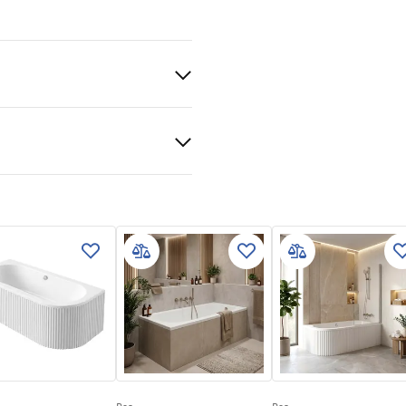
anie
čné podmienky
nty_Terms_and_Conditions_
bs.pdf
v