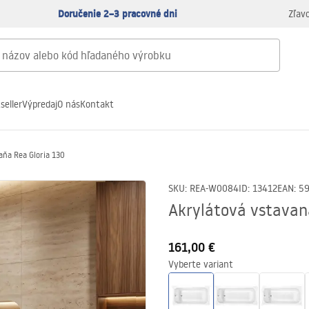
Doručenie 2–3 pracovné dni
Zľav
seller
Výpredaj
O nás
Kontakt
aňa Rea Gloria 130
SKU
:
REA-W0084
ID
:
13412
EAN
:
5
Akrylátová vstavan
161,00 €
Vyberte variant