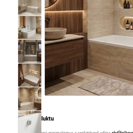
Sanitárna keramika
Umývadlá
Vaňa so zástenou
Batérie
Sprchy
Kuchyňa
Kúpeľňové doplnky a nábytok
Popis produktu