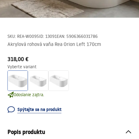
SKU
:
REA-W0095
ID
:
13091
EAN
:
5906366031786
Akrylová rohová vaňa Rea Orion Left 170cm
318,00 €
Vyberte variant
Odoslanie zajtra.
Spýtajte sa na produkt
Popis produktu