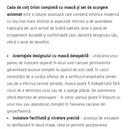
Cada de colț Orion completă cu mască și set de scurgere
automat
este o soluție avansată care combină estetica modernă
cu cea mai mare atenție la aspectele tehnice și de asamblare.
Fabricată din acril armat de înaltă calitate, este o piesă de
echipament durabilă și confortabilă care, datorită designului său,
oferă o serie de beneficii.
Avantajele designului cu mască detașabilă
– utilizarea unui
panou de mascare separat în locul unei carcase permanente
garantează accesul complet la spațiul de sub cadă. În cazul
necesității de a curăța sifonul, de a verifica etanșeitatea țevilor
sau de a efectua service periodic, masca poate fi îndepărtată fără
riscul de a deteriora cuva sau de a sparge plăcile. De asemenea,
oferă libertate de amenajare – în viitor, panoul poate fi înlocuit cu
unul nou sau abandonat complet în favoarea carcasei din
gresie/faianță.
Instalare facilitată și nivelare precisă
– procesul de instalare
se desfășoară în două etape, ceea ce permite poziționarea