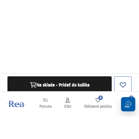
Na sklade - Pridať do košíka
0
0
Ponuka
Účet
Obľúbené položky
Košík
Newsletter