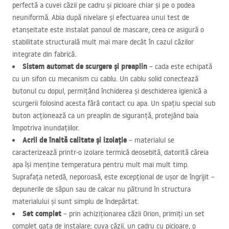
perfectă a cuvei căzii pe cadru și picioare chiar și pe o podea
neuniformă. Abia după nivelare și efectuarea unui test de
etanșeitate este instalat panoul de mascare, ceea ce asigură o
stabilitate structurală mult mai mare decât în cazul căzilor
integrate din fabrică.
Sistem automat de scurgere și preaplin
– cada este echipată
cu un sifon cu mecanism cu cablu. Un cablu solid conectează
butonul cu dopul, permițând închiderea și deschiderea igienică a
scurgerii folosind acesta fără contact cu apa. Un spațiu special sub
buton acționează ca un preaplin de siguranță, protejând baia
împotriva inundațiilor.
Acril de înaltă calitate și izolație
– materialul se
caracterizează printr-o izolare termică deosebită, datorită căreia
apa își menține temperatura pentru mult mai mult timp.
Suprafața netedă, neporoasă, este excepțional de ușor de îngrijit –
depunerile de săpun sau de calcar nu pătrund în structura
materialului și sunt simplu de îndepărtat.
Set complet
– prin achiziționarea căzii Orion, primiți un set
complet gata de instalare: cuva căzii, un cadru cu picioare, o