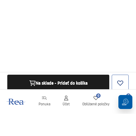
Na sklade - Pridať do košíka
0
0
Ponuka
Účet
Obľúbené položky
Košík
Newsletter