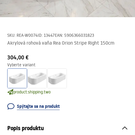
SKU
:
REA-W0074
ID
:
13447
EAN
:
5906366031823
Akrylová rohová vaňa Rea Orion Stripe Right 150cm
304,00 €
Vyberte variant
product:shipping.two
Spýtajte sa na produkt
Popis produktu