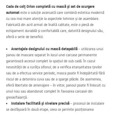
Cada de colț Orion completă cu mască și set de scurgere
automat
este o soluție avansată care combină estetica modernă
cu cea mai mare atenție la aspectele tehnice și de asamblare.
Fabricată din acril armat de înaltă calitate, este o piesă de
echipament durabilă și confortabilă care, datorită designului său,
oferă o serie de beneficii.
Avantajele designului cu mască detașabilă
– utilizarea unui
panou de mascare separat în locul unei carcase permanente
garantează accesul complet la spațiul de sub cadă. În cazul
necesității de a curăța sifonul, de a verifica etanșeitatea țevilor
sau de a efectua service periodic, masca poate fi îndepărtată fără
riscul de a deteriora cuva sau de a sparge plăcile. De asemenea,
oferă libertate de amenajare – în viitor, panoul poate fi înlocuit cu
unul nou sau abandonat complet în favoarea carcasei din
gresie/faianță.
Instalare facilitată și nivelare precisă
– procesul de instalare
se desfășoară în două etape, ceea ce permite poziționarea