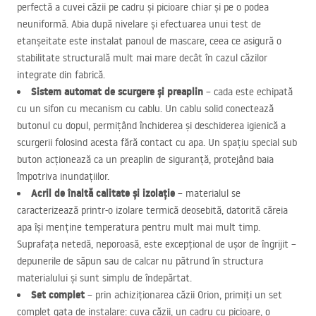
perfectă a cuvei căzii pe cadru și picioare chiar și pe o podea
neuniformă. Abia după nivelare și efectuarea unui test de
etanșeitate este instalat panoul de mascare, ceea ce asigură o
stabilitate structurală mult mai mare decât în cazul căzilor
integrate din fabrică.
Sistem automat de scurgere și preaplin
– cada este echipată
cu un sifon cu mecanism cu cablu. Un cablu solid conectează
butonul cu dopul, permițând închiderea și deschiderea igienică a
scurgerii folosind acesta fără contact cu apa. Un spațiu special sub
buton acționează ca un preaplin de siguranță, protejând baia
împotriva inundațiilor.
Acril de înaltă calitate și izolație
– materialul se
caracterizează printr-o izolare termică deosebită, datorită căreia
apa își menține temperatura pentru mult mai mult timp.
Suprafața netedă, neporoasă, este excepțional de ușor de îngrijit –
depunerile de săpun sau de calcar nu pătrund în structura
materialului și sunt simplu de îndepărtat.
Set complet
– prin achiziționarea căzii Orion, primiți un set
complet gata de instalare: cuva căzii, un cadru cu picioare, o