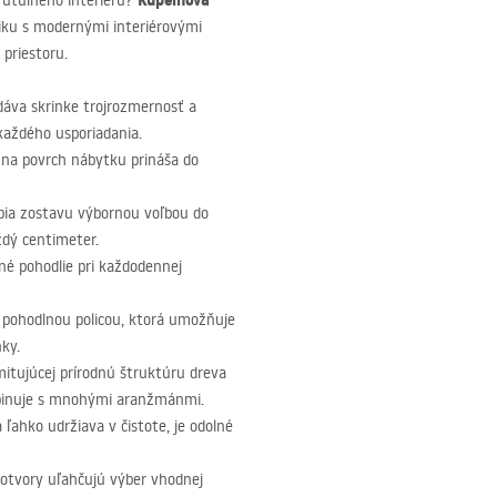
Kúpeľňová
o útulného interiéru?
tiku s modernými interiérovými
priestoru.
odáva skrinke trojrozmernosť a
aždého usporiadania.
na povrch nábytku prináša do
ia zostavu výbornou voľbou do
ždý centimeter.
né pohodlie pri každodennej
 pohodlnou policou, ktorá umožňuje
ky.
mitujúcej prírodnú štruktúru dreva
mbinuje s mnohými aranžmánmi.
ľahko udržiava v čistote, je odolné
tvory uľahčujú výber vhodnej