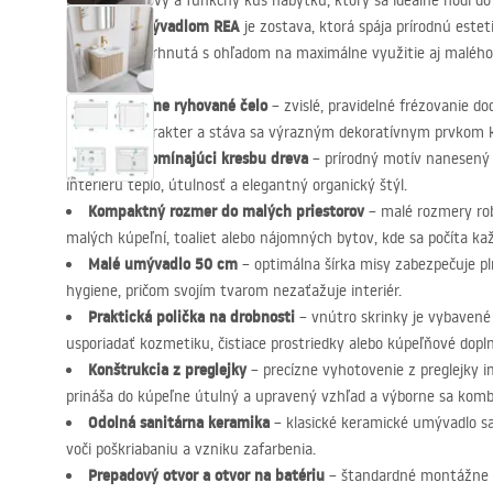
Hľadáte štýlový a funkčný kus nábytku, ktorý sa ideálne hodí d
skrinka s umývadlom
REA
je zostava, ktorá spája prírodnú este
trendmi. Navrhnutá s ohľadom na maximálne využitie aj malého 
Dekoratívne ryhované čelo
– zvislé, pravidelné frézovanie d
moderný charakter a stáva sa výrazným dekoratívnym prvkom k
Vzor pripomínajúci kresbu dreva
– prírodný motív nanesený 
interiéru teplo, útulnosť a elegantný organický štýl.
Kompaktný rozmer do malých priestorov
– malé rozmery rob
malých kúpeľní, toaliet alebo nájomných bytov, kde sa počíta ka
Malé umývadlo 50 cm
– optimálna šírka misy zabezpečuje pl
hygiene, pričom svojím tvarom nezaťažuje interiér.
Praktická polička na drobnosti
– vnútro skrinky je vybavené
usporiadať kozmetiku, čistiace prostriedky alebo kúpeľňové dopln
Konštrukcia z preglejky
– precízne vyhotovenie z preglejky i
prináša do kúpeľne útulný a upravený vzhľad a výborne sa ko
Odolná sanitárna keramika
– klasické keramické umývadlo sa 
voči poškriabaniu a vzniku zafarbenia.
Prepadový otvor a otvor na batériu
– štandardné montážne o