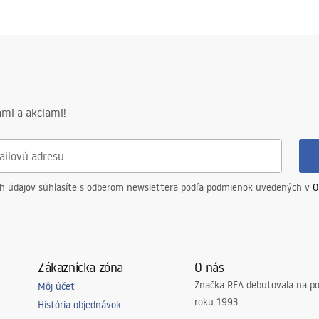
mi a akciami!
ch údajov súhlasíte s odberom newslettera podľa podmienok uvedených v
O
Zákaznícka zóna
O nás
Značka REA debutovala na p
Môj účet
roku 1993.
História objednávok