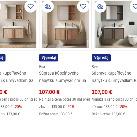
l.pdf
aj
Výpredaj
Výpredaj
Rea
Rea
a kúpeľňového
Súprava kúpeľňového
Súprava kúpeľňového
u s umývadlom Gama
nábytku s umývadlom Gama
nábytku s umývadlom 
3 BXM 70CM
T25023 HHL 70CM
T25023 KJM 70CM
0 €
107,00 €
107,00 €
a cena počas 30 dní pred
Najnižšia cena počas 30 dní pred
Najnižšia cena počas 30 dní 
133,00 €
-
20
%
zľavou:
133,00 €
-
20
%
zľavou:
133,00 €
-
20
%
ena
:
133,00 €
Bežná cena
:
133,00 €
Bežná cena
:
133,00 €