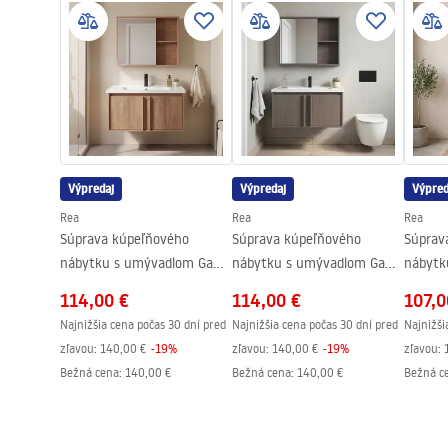
manua
Šírka
505
mm
-_Furniture_-_24.pdf
Hĺbka
360
mm
Návod na montáž
Instrukcja_montazu_meble.pdf
Výpredaj
Výpredaj
Výpred
Rea
Rea
Rea
Súprava kúpeľňového
Súprava kúpeľňového
Súprav
nábytku s umývadlom Gama
nábytku s umývadlom Gama
nábytk
T25023 HHL 80CM
T25023 KJM 80CM
T2502
114,00 €
114,00 €
107,0
Najnižšia cena počas 30 dní pred
Najnižšia cena počas 30 dní pred
Najnižši
zľavou:
140,00 €
-
19
%
zľavou:
140,00 €
-
19
%
zľavou:
Bežná cena
:
140,00 €
Bežná cena
:
140,00 €
Bežná c