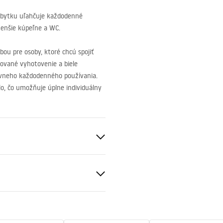
bytku uľahčuje každodenné
menšie kúpeľne a WC.
bou pre osoby, ktoré chcú spojiť
ované vyhotovenie a biele
ívneho každodenného používania.
o, čo umožňuje úplne individuálny
d na montáž