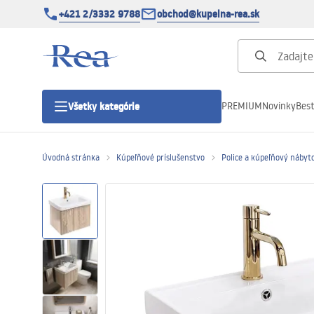
+421 2/3332 9788
obchod@kupelna-rea.sk
PREMIUM
Novinky
Best
Všetky kategórie
Úvodná stránka
Kúpeľňové príslušenstvo
Police a kúpeľňový nábyt
Sprchové kúty
Sprchové dvere
Sprchové vaničky
Sprchové žľaby