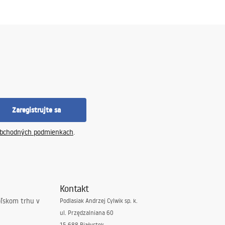
Zaregistrujte sa
bchodných podmienkach
.
Kontakt
oľskom trhu v
Podlasiak Andrzej Cylwik sp. k.
ul. Przędzalniana 60
15-688 Białystok