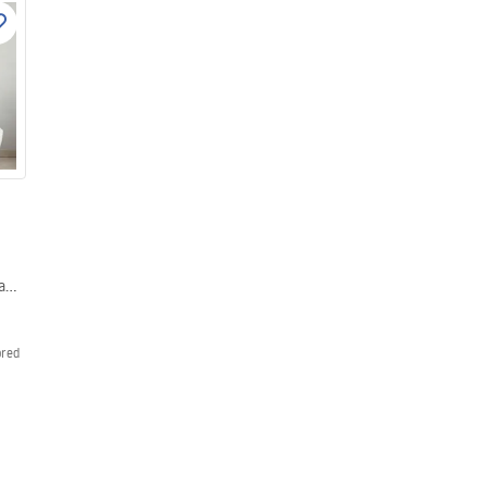
Gama
pred