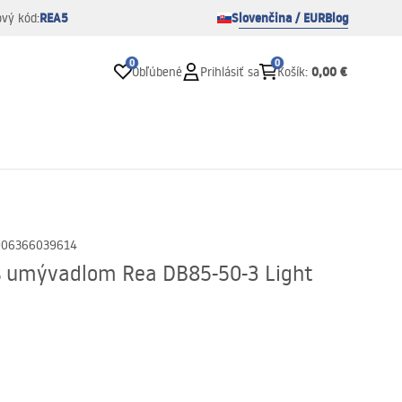
REA5
Slovenčina / EUR
Blog
ový kód:
0
0
0,00 €
Obľúbené
Prihlásiť sa
Košík
:
906366039614
s umývadlom Rea DB85-50-3 Light