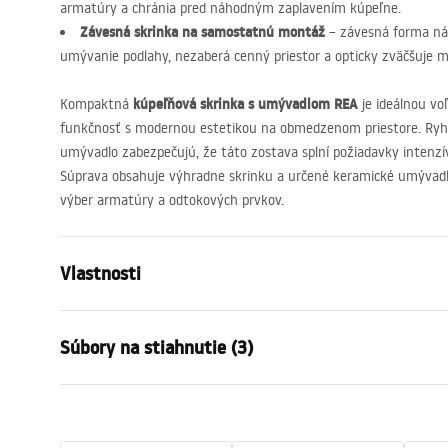
armatúry a chránia pred náhodným zaplavením kúpeľne.
Závesná skrinka na samostatnú montáž
– závesná forma ná
umývanie podlahy, nezaberá cenný priestor a opticky zväčšuje 
kúpeľňová skrinka s umývadlom
REA
Kompaktná
je ideálnou voľ
funkčnosť s modernou estetikou na obmedzenom priestore. Ryh
umývadlo zabezpečujú, že táto zostava splní požiadavky intenz
Súprava obsahuje výhradne skrinku a určené keramické umývadl
výber armatúry a odtokových prvkov.
Vlastnosti
Farba
Béžová
Súbory na stiahnutie (3)
Spôsob montáže
Závesná
Materiál
Preglejka
Záručné podmienky
Výška
425
mm
Návo
Warranty_Terms_and_Conditions_