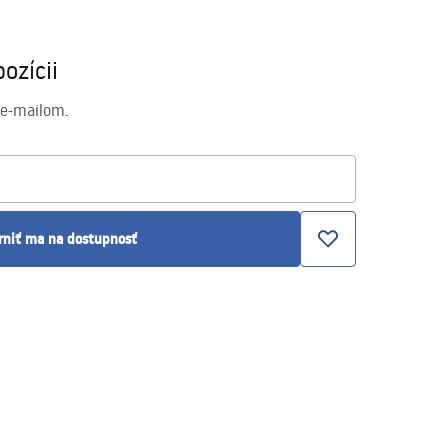
ozícii
 e-mailom.
rniť ma na dostupnosť