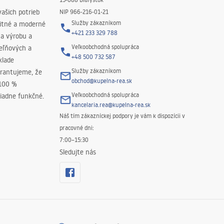
ašich potrieb
NIP 966-216-01-21
Služby zákazníkom
litné a moderné
+421 233 329 788
na výrobu a
Veľkoobchodná spolupráca
peľňových a
+48 500 732 587
klade
Služby zákazníkom
rantujeme, že
obchod@kupelna-rea.sk
 100 %
Veľkoobchodná spolupráca
iadne funkčné.
kancelaria.rea@kupelna-rea.sk
Náš tím zákazníckej podpory je vám k dispozícii v
pracovné dni:
7:00–15:30
Sledujte nás