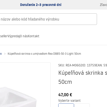
Doručenie 2–3 pracovné dni
Zľav
seller
Výpredaj
O nás
Kontakt
ok
Kúpeľňová skrinka s umývadlom Rea DB85-50-3 Light 50cm
SKU
:
REA-M0602
ID
:
13759
EAN
:
5
Kúpeľňová skrinka 
50cm
47,00 €
Vyberte variant