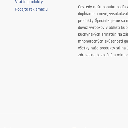
Vráťte produkty
Odvtedy našu ponuku podľa v
Podajte reklamáciu
dopĺňame o nové, vysokokva
produkty. Špecializujeme sa 
dovoz výrobkov v oblasti kú
kuchynských armatúr. Na zá
mnohoročných skúseností ga
všetky naše produkty sú na
zdravotne bezpečné a mimor