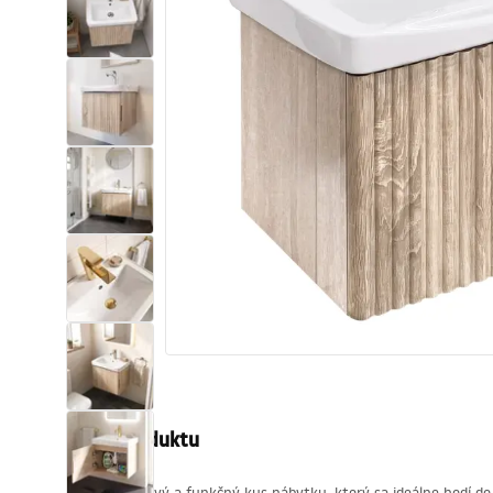
Sanitárna keramika
Umývadlá
Vaňa so zástenou
Batérie
Sprchy
Kuchyňa
Kúpeľňové doplnky a nábytok
Popis produktu