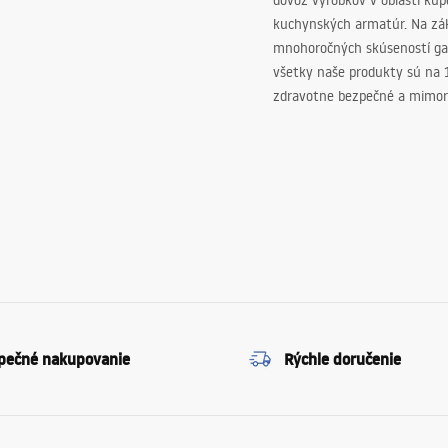
dovoz výrobkov v oblasti kú
kuchynských armatúr. Na zá
mnohoročných skúseností ga
všetky naše produkty sú na
zdravotne bezpečné a mimor
pečné nakupovanie
Rýchle doručenie