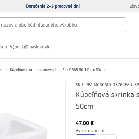
Doručenie 2–3 pracovné dni
Zľav
seller
Výpredaj
O nás
Kontakt
ok
Kúpeľňová skrinka s umývadlom Rea DB85-50-1 Dark 50cm
SKU
:
REA-M0606
ID
:
13762
EAN
:
5
Kúpeľňová skrinka
50cm
47,00 €
Vyberte variant