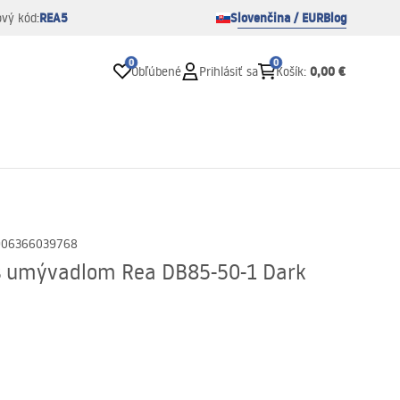
REA5
Slovenčina / EUR
Blog
ový kód:
0
0
0,00 €
Obľúbené
Prihlásiť sa
Košík
:
906366039768
 s umývadlom Rea DB85-50-1 Dark