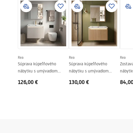
manua
Šírka
505
mm
-_Furniture_-_24.pdf
Hĺbka
360
mm
Návod na montáž
Instrukcja_montazu_meble.pdf
Rea
Rea
Rea
Súprava kúpeľňového
Súprava kúpeľňového
Zostav
nábytku s umývadlom
nábytku s umývadlom
nábytk
DE07-60 Beige 60CM
DE07-70 Oak 70CM
DB06-
126,00 €
130,00 €
84,0