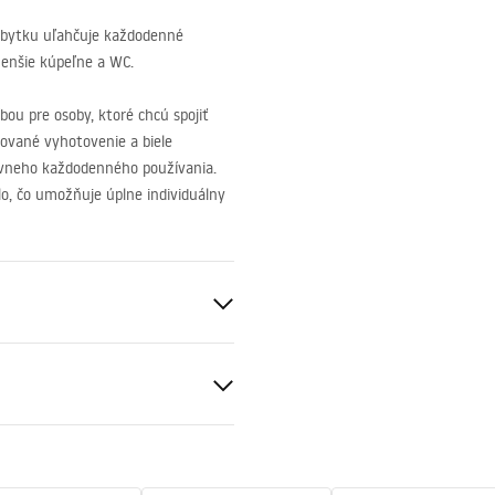
bytku uľahčuje každodenné
menšie kúpeľne a WC.
bou pre osoby, ktoré chcú spojiť
ované vyhotovenie a biele
ívneho každodenného používania.
o, čo umožňuje úplne individuálny
d na montáž