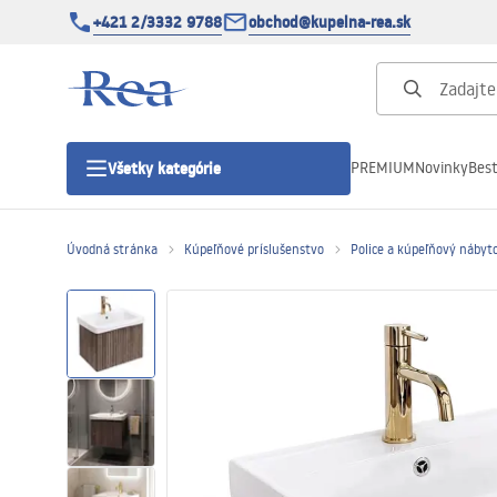
+421 2/3332 9788
obchod@kupelna-rea.sk
PREMIUM
Novinky
Best
Všetky kategórie
Úvodná stránka
Kúpeľňové príslušenstvo
Police a kúpeľňový nábyt
Sprchové kúty
Sprchové dvere
Sprchové vaničky
Sprchové žľaby