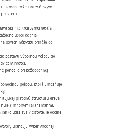
Kúpeľňová
o útulného interiéru?
tiku s modernými interiérovými
priestoru.
odáva skrinke trojrozmernosť a
aždého usporiadania.
na povrch nábytku prináša do
ia zostavu výbornou voľbou do
ždý centimeter.
né pohodlie pri každodennej
 pohodlnou policou, ktorá umožňuje
ky.
mitujúcej prírodnú štruktúru dreva
mbinuje s mnohými aranžmánmi.
ľahko udržiava v čistote, je odolné
tvory uľahčujú výber vhodnej