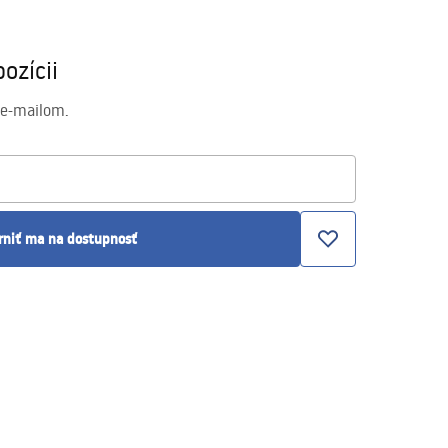
ozícii
 e-mailom.
rniť ma na dostupnosť