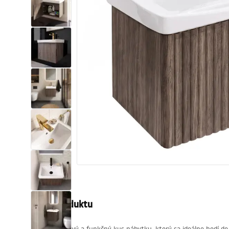
Sanitárna keramika
Umývadlá
Vaňa so zástenou
Batérie
Sprchy
Kuchyňa
Kúpeľňové doplnky a nábytok
Popis produktu