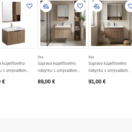
l.pdf
Rea
Rea
a kúpeľňového
Súprava kúpeľňového
Súprava kúpeľňového
u s umývadlom
nábytku s umývadlom
nábytku s umývadlom
60 60cm
DB68-60 60CM
DB66-70 70CM
0 €
89,00 €
91,00 €