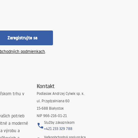
Zaregistrujte sa
bchodných podmienkach
.
Kontakt
oľskom trhu v
Podlasiak Andrzej Cylwik sp. k.
ul. Przędzalniana 60
15-688 Białystok
ašich potrieb
NIP 966-216-01-21
Služby zákazníkom
litné a moderné
+421 233 329 788
na výrobu a
Veľkoobchodná spolupráca