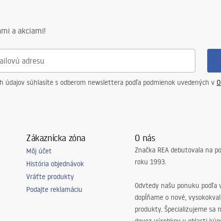
mi a akciami!
ch údajov súhlasíte s odberom newslettera podľa podmienok uvedených v
O
Zákaznícka zóna
O nás
Značka REA debutovala na p
Môj účet
roku 1993.
História objednávok
Vráťte produkty
Odvtedy našu ponuku podľa v
Podajte reklamáciu
dopĺňame o nové, vysokokva
produkty. Špecializujeme sa 