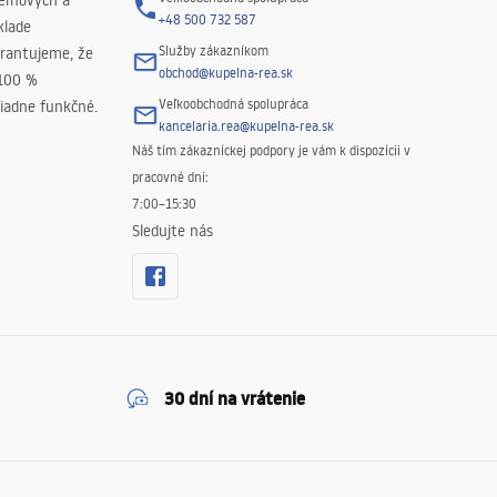
peľňových a
+48 500 732 587
klade
Služby zákazníkom
rantujeme, že
obchod@kupelna-rea.sk
 100 %
Veľkoobchodná spolupráca
iadne funkčné.
kancelaria.rea@kupelna-rea.sk
Náš tím zákazníckej podpory je vám k dispozícii v
pracovné dni:
7:00–15:30
Sledujte nás
30 dní na vrátenie