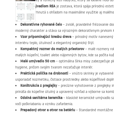
Hľadáte štýlový a funkčný kus nábytku, ktorý sa ideálne hodí d
skrinka s umývadlom
REA
je zostava, ktorá spája prírodnú este
trendmi. Navrhnutá s ohľadom na maximálne využitie aj malého 
Dekoratívne ryhované čelo
– zvislé, pravidelné frézovanie d
moderný charakter a stáva sa výrazným dekoratívnym prvkom k
Vzor pripomínajúci kresbu dreva
– prírodný motív nanesený 
interiéru teplo, útulnosť a elegantný organický štýl.
Kompaktný rozmer do malých priestorov
– malé rozmery rob
malých kúpeľní, toaliet alebo nájomných bytov, kde sa počíta ka
Malé umývadlo 50 cm
– optimálna šírka misy zabezpečuje pl
hygiene, pričom svojím tvarom nezaťažuje interiér.
Praktická polička na drobnosti
– vnútro skrinky je vybavené
usporiadať kozmetiku, čistiace prostriedky alebo kúpeľňové dopln
Konštrukcia z preglejky
– precízne vyhotovenie z preglejky i
prináša do kúpeľne útulný a upravený vzhľad a výborne sa ko
Odolná sanitárna keramika
– klasické keramické umývadlo sa 
voči poškriabaniu a vzniku zafarbenia.
Prepadový otvor a otvor na batériu
– štandardné montážne o