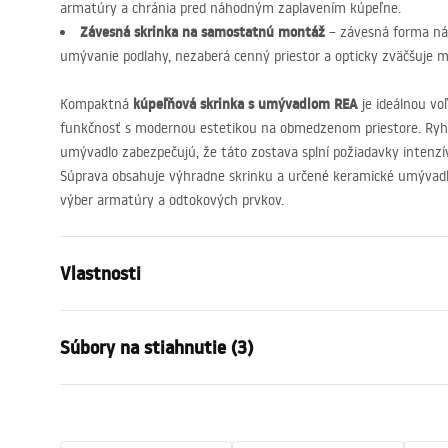
armatúry a chránia pred náhodným zaplavením kúpeľne.
Závesná skrinka na samostatnú montáž
– závesná forma ná
umývanie podlahy, nezaberá cenný priestor a opticky zväčšuje 
kúpeľňová skrinka s umývadlom
REA
Kompaktná
je ideálnou voľ
funkčnosť s modernou estetikou na obmedzenom priestore. Ryh
umývadlo zabezpečujú, že táto zostava splní požiadavky intenz
Súprava obsahuje výhradne skrinku a určené keramické umývadl
výber armatúry a odtokových prvkov.
Vlastnosti
Farba
Hnedá
Súbory na stiahnutie (3)
Spôsob montáže
Závesná
Materiál
Preglejka
Záručné podmienky
Výška
425
mm
Návo
Warranty_Terms_and_Conditions_