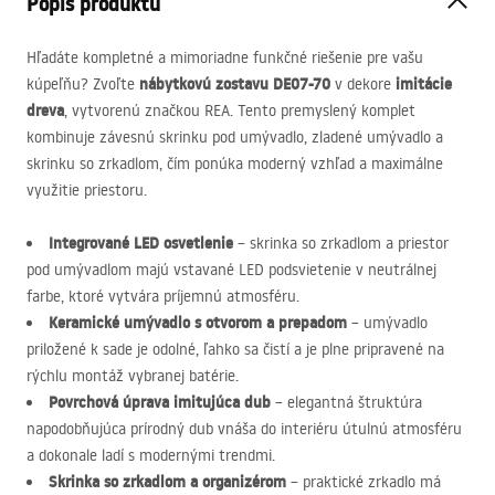
Popis produktu
Hľadáte kompletné a mimoriadne funkčné riešenie pre vašu
nábytkovú zostavu DE07-70
imitácie
kúpeľňu? Zvoľte
v dekore
dreva
, vytvorenú značkou
REA
. Tento premyslený komplet
kombinuje závesnú skrinku pod umývadlo, zladené umývadlo a
skrinku so zrkadlom, čím ponúka moderný vzhľad a maximálne
využitie priestoru.
Integrované
LED
osvetlenie
– skrinka so zrkadlom a priestor
pod umývadlom majú vstavané
LED
podsvietenie v neutrálnej
farbe, ktoré vytvára príjemnú atmosféru.
Keramické umývadlo s otvorom a prepadom
– umývadlo
priložené k sade je odolné, ľahko sa čistí a je plne pripravené na
rýchlu montáž vybranej batérie.
Povrchová úprava imitujúca dub
– elegantná štruktúra
napodobňujúca prírodný dub vnáša do interiéru útulnú atmosféru
a dokonale ladí s modernými trendmi.
Skrinka so zrkadlom a organizérom
– praktické zrkadlo má