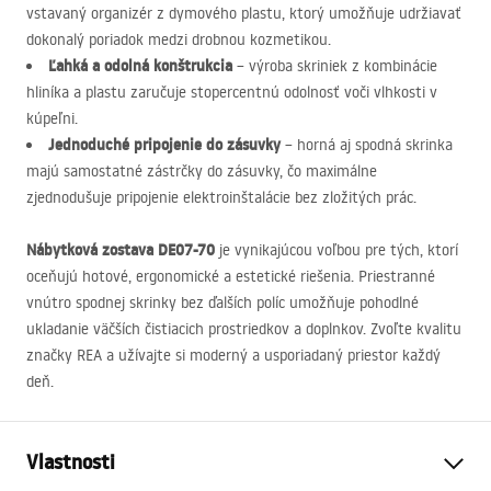
vstavaný organizér z dymového plastu, ktorý umožňuje udržiavať
dokonalý poriadok medzi drobnou kozmetikou.
Ľahká a odolná konštrukcia
– výroba skriniek z kombinácie
hliníka a plastu zaručuje stopercentnú odolnosť voči vlhkosti v
kúpeľni.
Jednoduché pripojenie do zásuvky
– horná aj spodná skrinka
majú samostatné zástrčky do zásuvky, čo maximálne
zjednodušuje pripojenie elektroinštalácie bez zložitých prác.
Nábytková zostava DE07-70
je vynikajúcou voľbou pre tých, ktorí
oceňujú hotové, ergonomické a estetické riešenia. Priestranné
vnútro spodnej skrinky bez ďalších políc umožňuje pohodlné
ukladanie väčších čistiacich prostriedkov a doplnkov. Zvoľte kvalitu
značky
REA
a užívajte si moderný a usporiadaný priestor každý
deň.
Vlastnosti