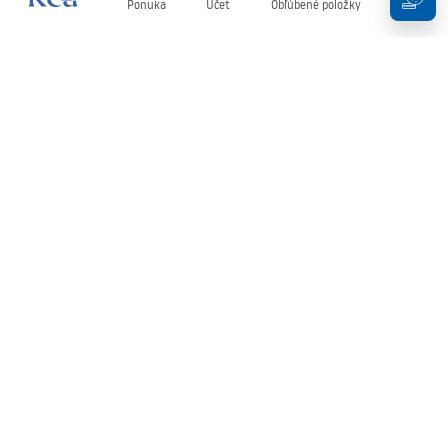
Ponuka
Účet
Obľúbené položky
Košík
Newsletter
Buďte v obraze s novinkami a akciami!
Zaregistrujte sa
Zadaním a potvrdením svojich údajov súhlasíte s odberom
newslettera podľa podmienok uvedených v
Obchodných
podmienkach
.