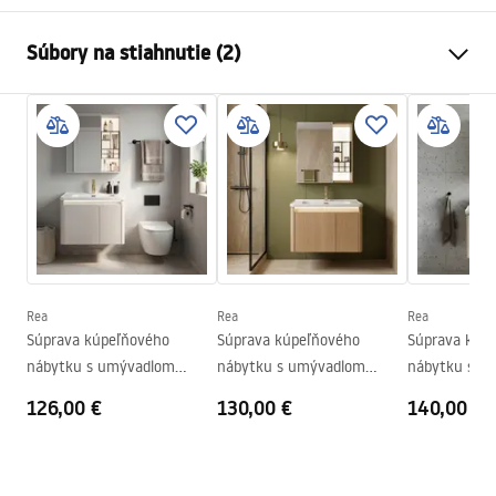
Farba
Hnedá
Súbory na stiahnutie (2)
Spôsob montáže
Závesná
Materiál
Hliník , Sanitárna keramika,
Záručné podmienky
Plast
Warranty_Terms_and_Conditions_-_Furniture_-
Výška
490
mm
_24.pdf
Šírka
710
mm
Hĺbka
510
mm
Manual
Instrukcja_monta__u_Zestaw_mebli___azienkowych_D
E07-70.pdf
Rea
Rea
Rea
Súprava kúpeľňového
Súprava kúpeľňového
Súprava kúp
nábytku s umývadlom
nábytku s umývadlom
nábytku s u
DE07-60 Beige 60CM
DE07-70 Oak 70CM
60cm Beige
126,00 €
130,00 €
140,00 €