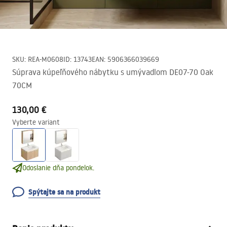
SKU
:
REA-M0608
ID
:
13743
EAN
:
5906366039669
Súprava kúpeľňového nábytku s umývadlom DE07-70 Oak
70CM
130,00 €
Vyberte variant
Odoslanie dňa pondelok.
Spýtajte sa na produkt