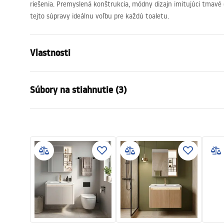
riešenia. Premyslená konštrukcia, módny dizajn imitujúci tmavé 
tejto súpravy ideálnu voľbu pre každú toaletu.
Vlastnosti
Farba
Hnedá
Súbory na stiahnutie (3)
Spôsob montáže
Závesná
Materiál
Sanitárna ke
Záru
Šírka
705
mm
Návod na montáž
Warra
Bathroom_sets_manual.pdf
-_Furn
Manual
Instrukcja_monta__u_Szafki_DB6
6-70.pdf