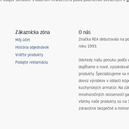
Zákaznícka zóna
O nás
Značka REA debutovala na p
Môj účet
roku 1993.
História objednávok
Vráťte produkty
Odvtedy našu ponuku podľa v
Podajte reklamáciu
dopĺňame o nové, vysokokva
produkty. Špecializujeme sa 
dovoz výrobkov v oblasti kú
kuchynských armatúr. Na zá
mnohoročných skúseností ga
všetky naše produkty sú na
zdravotne bezpečné a mimor