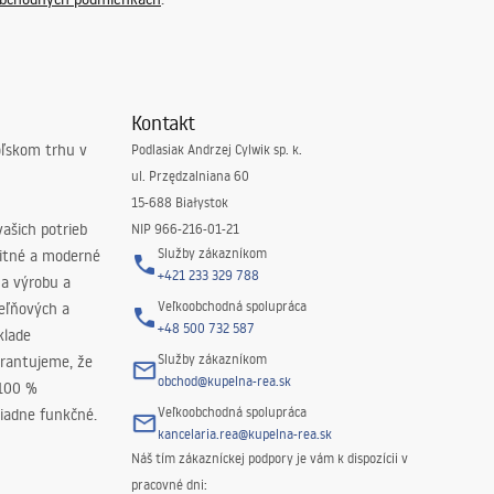
Kontakt
oľskom trhu v
Podlasiak Andrzej Cylwik sp. k.
ul. Przędzalniana 60
15-688 Białystok
ašich potrieb
NIP 966-216-01-21
Služby zákazníkom
litné a moderné
+421 233 329 788
na výrobu a
Veľkoobchodná spolupráca
peľňových a
+48 500 732 587
klade
Služby zákazníkom
rantujeme, že
obchod@kupelna-rea.sk
 100 %
Veľkoobchodná spolupráca
iadne funkčné.
kancelaria.rea@kupelna-rea.sk
Náš tím zákazníckej podpory je vám k dispozícii v
pracovné dni: