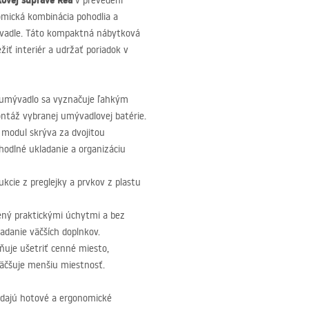
ovej súprave Rea
v prevedení
mická kombinácia pohodlia a
mývadle. Táto kompaktná nábytková
 interiér a udržať poriadok v
 umývadlo sa vyznačuje ľahkým
ntáž vybranej umývadlovej batérie.
modul skrýva za dvojitou
hodlné ukladanie a organizáciu
kcie z preglejky a prvkov z plastu
ný praktickými úchytmi a bez
ladanie väčších doplnkov.
uje ušetriť cenné miesto,
äčšuje menšiu miestnosť.
ľadajú hotové a ergonomické