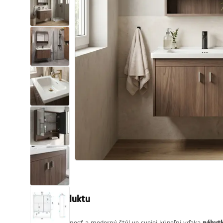
Sanitárna keramika
Umývadlá
Vaňa so zástenou
Batérie
Sprchy
Kuchyňa
Kúpeľňové doplnky a nábytok
Popis produktu