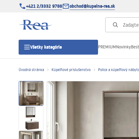
+421 2/3332 9788
obchod@kupelna-rea.sk
PREMIUM
Novinky
Best
Všetky kategórie
Úvodná stránka
Kúpeľňové príslušenstvo
Police a kúpeľňový nábyt
Sprchové kúty
Sprchové dvere
Sprchové vaničky
Sprchové žľaby