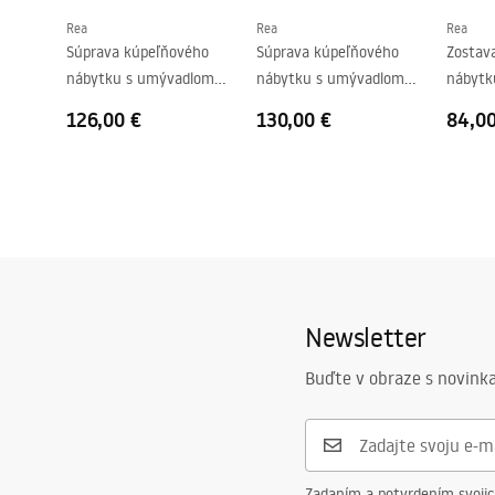
Rea
Rea
Rea
Súprava kúpeľňového
Súprava kúpeľňového
Zostav
nábytku s umývadlom
nábytku s umývadlom
nábytk
DE07-60 Beige 60CM
DE07-70 Oak 70CM
DB06-
126,00 €
130,00 €
84,0
Newsletter
Buďte v obraze s novinka
Zadaním a potvrdením svoji