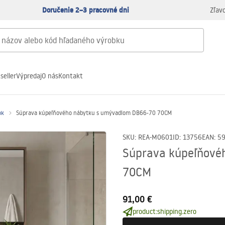
Doručenie 2–3 pracovné dni
Zľav
seller
Výpredaj
O nás
Kontakt
ok
Súprava kúpeľňového nábytku s umývadlom DB66-70 70CM
SKU
:
REA-M0601
ID
:
13756
EAN
:
5
Súprava kúpeľňové
70CM
91,00 €
product:shipping.zero