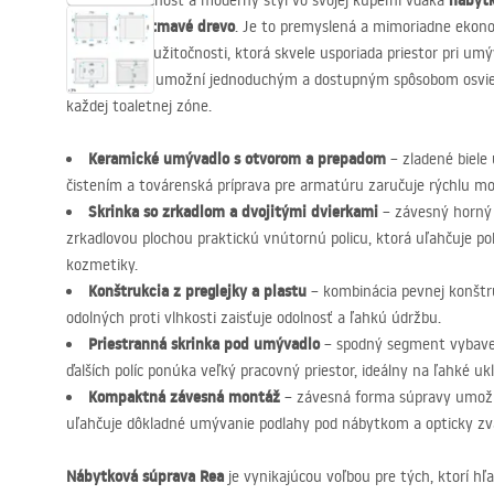
nábytk
Oceňte funkčnosť a moderný štýl vo svojej kúpeľni vďaka
imitujúcom tmavé drevo
. Je to premyslená a mimoriadne ekono
každodennej užitočnosti, ktorá skvele usporiada priestor pri u
súprava vám umožní jednoduchým a dostupným spôsobom osviežiť
každej toaletnej zóne.
Keramické umývadlo s otvorom a prepadom
– zladené biele
čistením a továrenská príprava pre armatúru zaručuje rýchlu mo
Skrinka so zrkadlom a dvojitými dvierkami
– závesný horný 
zrkadlovou plochou praktickú vnútornú policu, ktorá uľahčuje po
kozmetiky.
Konštrukcia z preglejky a plastu
– kombinácia pevnej konštru
odolných proti vlhkosti zaisťuje odolnosť a ľahkú údržbu.
Priestranná skrinka pod umývadlo
– spodný segment vybave
ďalších políc ponúka veľký pracovný priestor, ideálny na ľahké uk
Kompaktná závesná montáž
– závesná forma súpravy umožň
uľahčuje dôkladné umývanie podlahy pod nábytkom a opticky zv
Nábytková súprava Rea
je vynikajúcou voľbou pre tých, ktorí h