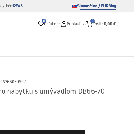
REA5
Slovenčina / EUR
Blog
ový kód:
0
0
0,00 €
Obľúbené
Prihlásiť sa
Košík
:
906366039607
ho nábytku s umývadlom DB66-70