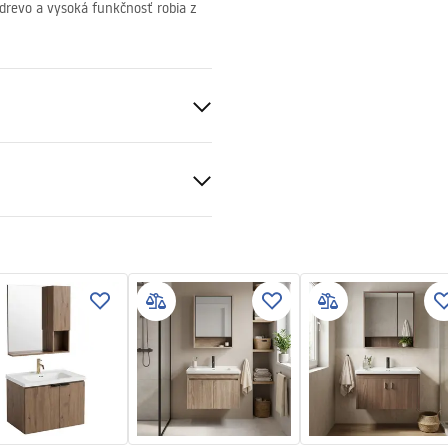
drevo a vysoká funkčnosť robia z
ramika, Plast, Preglejka
čné podmienky
nty_Terms_and_Conditions_
iture_-_24.pdf