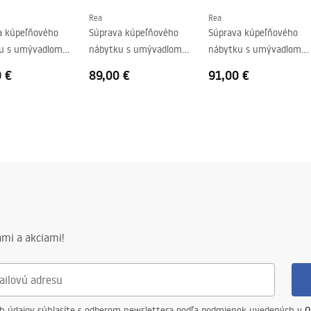
Rea
Rea
a kúpeľňového
Súprava kúpeľňového
Súprava kúpeľňového
u s umývadlom
nábytku s umývadlom
nábytku s umývadlom
60 60cm
DB68-60 60CM
DB66-70 70CM
0 €
89,00 €
91,00 €
mi a akciami!
ch údajov súhlasíte s odberom newslettera podľa podmienok uvedených v
O