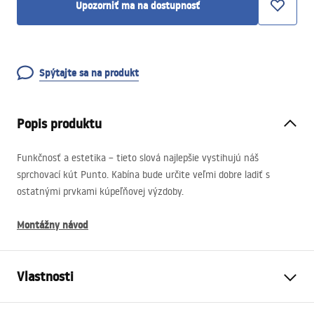
Upozorniť ma na dostupnosť
Spýtajte sa na produkt
Popis produktu
Funkčnosť a estetika – tieto slová najlepšie vystihujú náš
sprchovací kút Punto. Kabína bude určite veľmi dobre ladiť s
ostatnými prvkami kúpeľňovej výzdoby.
Montážny návod
Vlastnosti
Veľkosť (dvere x stena)
80 x 100