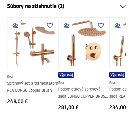
Súbory na stiahnutie (1)
Farba
Čierna
Typ kabíny
Roh
shower manual
Farba skla
Transparent 4mm,
shower manual.pdf
Transparent 5mm
Spôsob otvárania
Posuvné
Séria
City
zhromaždenie
Na detskom bazéne resp
Výška
1900
mm
Výpredaj
Výpredaj
Rea
Smer kabíny
Univerzálny
Sprchový set s termostatom
Rea
Rea
Podomietková sprchová
Podomietkov
REA LUNGO Copper Brush
Záruka
24 mesiacov
sada LUNGO COPPER BRUSH
sada REA LU
248,00 €
Poťah Easy Clean
Nie
+ termostat + BOX
Brush + BOX
281,00 €
234,00 €