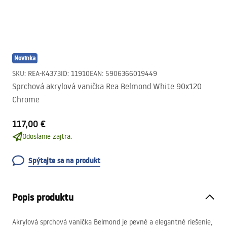
Novinka
SKU
:
REA-K4373
ID
:
11910
EAN
:
5906366019449
Sprchová akrylová vanička Rea Belmond White 90x120
Chrome
117,00 €
Odoslanie zajtra.
Spýtajte sa na produkt
Popis produktu
Akrylová sprchová vanička Belmond je pevné a elegantné riešenie,