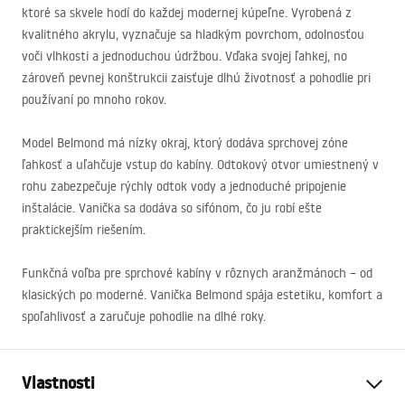
ktoré sa skvele hodí do každej modernej kúpeľne. Vyrobená z
kvalitného akrylu, vyznačuje sa hladkým povrchom, odolnosťou
voči vlhkosti a jednoduchou údržbou. Vďaka svojej ľahkej, no
zároveň pevnej konštrukcii zaisťuje dlhú životnosť a pohodlie pri
používaní po mnoho rokov.
Model Belmond má nízky okraj, ktorý dodáva sprchovej zóne
ľahkosť a uľahčuje vstup do kabíny. Odtokový otvor umiestnený v
rohu zabezpečuje rýchly odtok vody a jednoduché pripojenie
inštalácie. Vanička sa dodáva so sifónom, čo ju robí ešte
praktickejším riešením.
Funkčná voľba pre sprchové kabíny v rôznych aranžmánoch – od
klasických po moderné. Vanička Belmond spája estetiku, komfort a
spoľahlivosť a zaručuje pohodlie na dlhé roky.
Vlastnosti