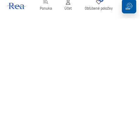
Ponuka
Účet
Obľúbené položky
Košík
Newsletter
Buďte v obraze s novinkami a akciami!
Zaregistrujte sa
Zadaním a potvrdením svojich údajov súhlasíte s odberom
newslettera podľa podmienok uvedených v
Obchodných
podmienkach
.