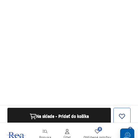
Na sklade - Pridať do košíka
0
0
Ponuka
Účet
Obľúbené položky
Košík