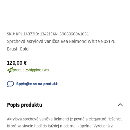
SKU
:
KPL-14373
ID
:
13421
EAN
:
5906366041051
Sprchová akrylová vanička Rea Belmond White 90x120
Brush Gold
129,00 €
product:shipping.two
Spýtajte sa na produkt
Popis produktu
Akrylová sprchová vanička Belmond je pevné a elegantné riešenie,
ktoré sa skvele hodí do každej modernej kúpeľne. Vyrobená z