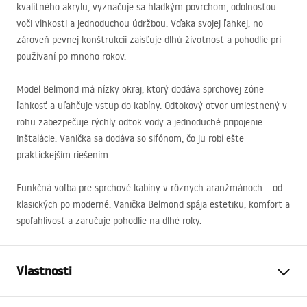
kvalitného akrylu, vyznačuje sa hladkým povrchom, odolnosťou
voči vlhkosti a jednoduchou údržbou. Vďaka svojej ľahkej, no
zároveň pevnej konštrukcii zaisťuje dlhú životnosť a pohodlie pri
používaní po mnoho rokov.
Model Belmond má nízky okraj, ktorý dodáva sprchovej zóne
ľahkosť a uľahčuje vstup do kabíny. Odtokový otvor umiestnený v
rohu zabezpečuje rýchly odtok vody a jednoduché pripojenie
inštalácie. Vanička sa dodáva so sifónom, čo ju robí ešte
praktickejším riešením.
Funkčná voľba pre sprchové kabíny v rôznych aranžmánoch – od
klasických po moderné. Vanička Belmond spája estetiku, komfort a
spoľahlivosť a zaručuje pohodlie na dlhé roky.
Vlastnosti