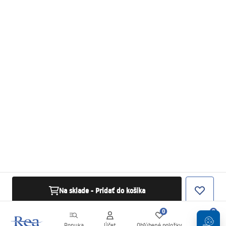
Na sklade - Pridať do košíka
0
0
Ponuka
Účet
Obľúbené položky
Košík