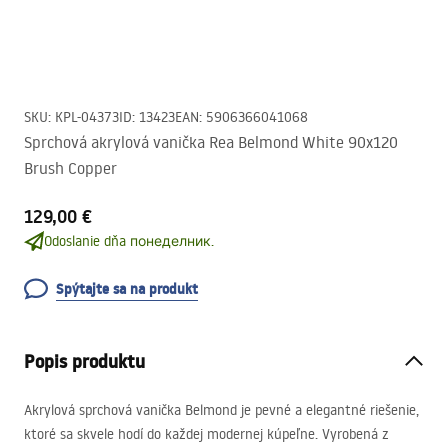
SKU
:
KPL-04373
ID
:
13423
EAN
:
5906366041068
Sprchová akrylová vanička Rea Belmond White 90x120
Brush Copper
129,00 €
Odoslanie dňa понеделник.
Spýtajte sa na produkt
Popis produktu
Akrylová sprchová vanička Belmond je pevné a elegantné riešenie,
ktoré sa skvele hodí do každej modernej kúpeľne. Vyrobená z