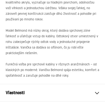
kvalitného akrylu, vyznačuje sa hladkým povrchom, odolnosťou
voči vlhkosti a jednoduchou údržbou. Vďaka svojej ľahkej, no
zároveň pevnej konštrukcii zaisťuje dlhú životnosť a pohodlie pri
používaní po mnoho rokov.
Model Belmond má nízky okraj, ktorý dodáva sprchovej zóne
ľahkosť a uľahčuje vstup do kabíny. Odtokový otvor umiestnený v
rohu zabezpečuje rýchly odtok vody a jednoduché pripojenie
inštalácie. Vanička sa dodáva so sifónom, čo ju robí ešte
praktickejším riešením.
Funkčná voľba pre sprchové kabíny v rôznych aranžmánoch – od
klasických po moderné. Vanička Belmond spája estetiku, komfort a
spoľahlivosť a zaručuje pohodlie na dlhé roky.
Vlastnosti