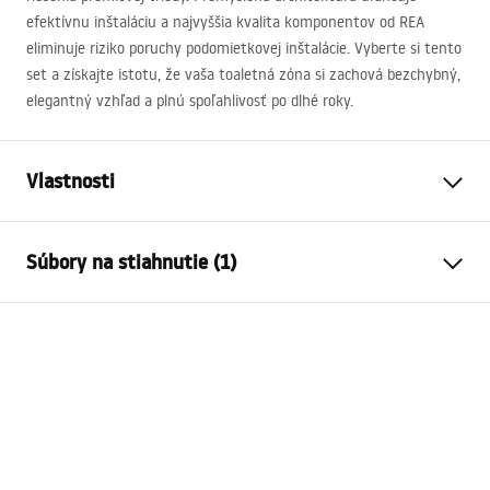
efektívnu inštaláciu a najvyššia kvalita komponentov od
REA
eliminuje riziko poruchy podomietkovej inštalácie. Vyberte si tento
set a získajte istotu, že vaša toaletná zóna si zachová bezchybný,
elegantný vzhľad a plnú spoľahlivosť po dlhé roky.
Vlastnosti
Typ stojana
pre WC misy
Súbory na stiahnutie (1)
Typ lampy
024N
Kompatibilné splachovacie
Typ HD
Návod na montáž
tlačidlá
Instrukcja_monta__u_i_obs__ugi_Stela__a_podtynkow
Minimálna hĺbka inštalácie
130 mm
ego__WC_SLIM_024N.pdf
Rozstup upevňovacích
18 cm, 23 cm
skrutiek
Opláchnutie
3 / 6