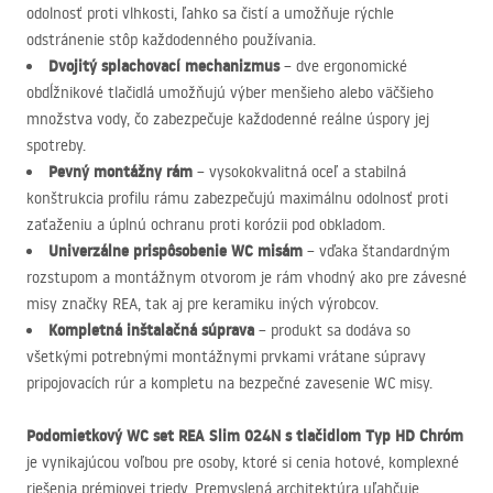
odolnosť proti vlhkosti, ľahko sa čistí a umožňuje rýchle
odstránenie stôp každodenného používania.
Dvojitý splachovací mechanizmus
– dve ergonomické
obdĺžnikové tlačidlá umožňujú výber menšieho alebo väčšieho
množstva vody, čo zabezpečuje každodenné reálne úspory jej
spotreby.
Pevný montážny rám
– vysokokvalitná oceľ a stabilná
konštrukcia profilu rámu zabezpečujú maximálnu odolnosť proti
zaťaženiu a úplnú ochranu proti korózii pod obkladom.
Univerzálne prispôsobenie WC misám
– vďaka štandardným
rozstupom a montážnym otvorom je rám vhodný ako pre závesné
misy značky
REA
, tak aj pre keramiku iných výrobcov.
Kompletná inštalačná súprava
– produkt sa dodáva so
všetkými potrebnými montážnymi prvkami vrátane súpravy
pripojovacích rúr a kompletu na bezpečné zavesenie WC misy.
Podomietkový WC set
REA
Slim 024N s tlačidlom Typ HD Chróm
je vynikajúcou voľbou pre osoby, ktoré si cenia hotové, komplexné
riešenia prémiovej triedy. Premyslená architektúra uľahčuje