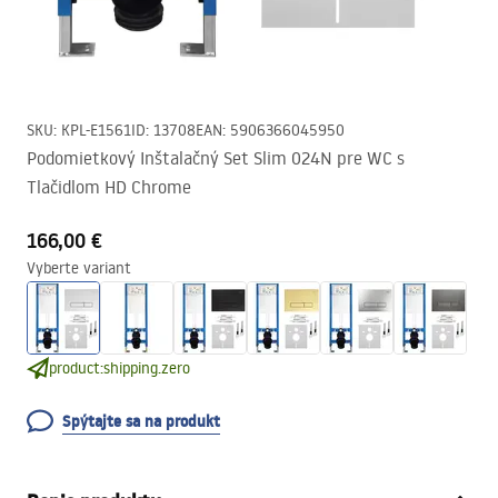
SKU
:
KPL-E1561
ID
:
13708
EAN
:
5906366045950
Podomietkový Inštalačný Set Slim 024N pre WC s
Tlačidlom HD Chrome
166,00 €
Vyberte variant
product:shipping.zero
Spýtajte sa na produkt