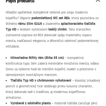
Popis produktu
Hľadáte spoľahlivé, kompletné riešenie pre svoju modernú
podomietkový WC set
REA
kúpeľňu? Objavte
, ktorý pozostáva zo
rámu Slim 024N
splachovacieho tlačidla
štíhleho
a zladeného
Typ HD
lesklý chróm
v lesklom vyhotovení
. Táto starostlivo
zostavená súprava od
REA
dokonale spája maximálnu úsporu
miesta, nadčasovú eleganciu a dlhoročnú odolnosť podomietkovej
inštalácie.
Mimoriadne štíhly rám (šírka 35 cm)
– kompaktná
konštrukcia typu Slim zaberá minimálne množstvo miesta, vďaka
čomu sa výborne hodí do menších kúpeľní, toaliet a priestorov s
obmedzeným montážnym miestom.
Tlačidlo Typ HD v chrómovom vyhotovení
– klasický zrkadlový
povrch a geometrický tvar dodávajú prvku luxusný charakter,
ktorý dokonale ladí s tradičnou aj modernou kúpeľňovou
armatúrou.
Vyrobené z odolného plastu
– materiál tlačidla zaručuje plnú