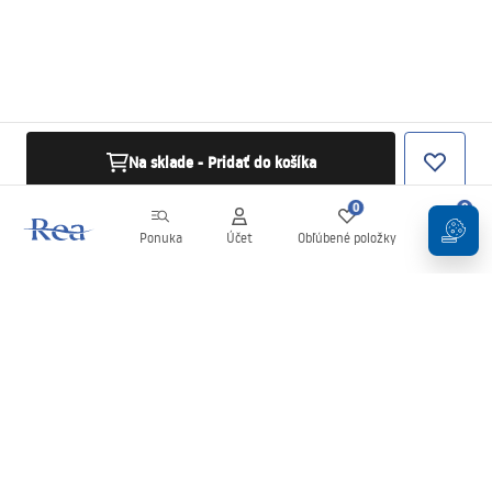
Na sklade - Pridať do košíka
0
0
Ponuka
Účet
Obľúbené položky
Košík
Newsletter
Buďte v obraze s novinkami a akciami!