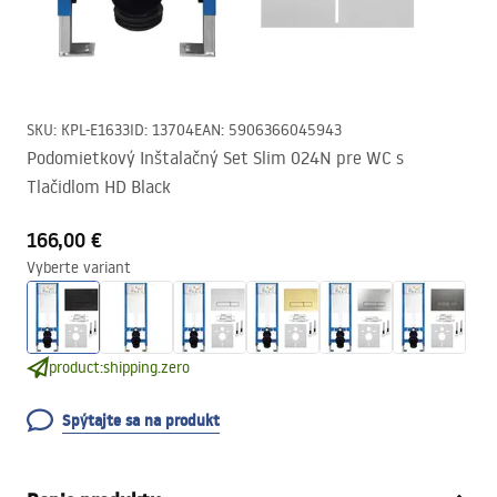
SKU
:
KPL-E1633
ID
:
13704
EAN
:
5906366045943
Podomietkový Inštalačný Set Slim 024N pre WC s
Tlačidlom HD Black
166,00 €
Vyberte variant
product:shipping.zero
Spýtajte sa na produkt