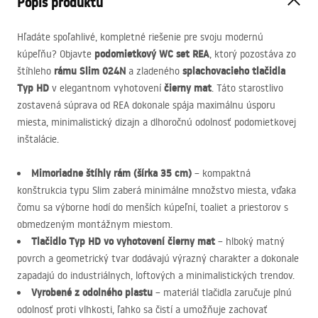
Popis produktu
Hľadáte spoľahlivé, kompletné riešenie pre svoju modernú
podomietkový WC set
REA
kúpeľňu? Objavte
, ktorý pozostáva zo
rámu Slim 024N
splachovacieho tlačidla
štíhleho
a zladeného
Typ HD
čierny mat
v elegantnom vyhotovení
. Táto starostlivo
zostavená súprava od
REA
dokonale spája maximálnu úsporu
miesta, minimalistický dizajn a dlhoročnú odolnosť podomietkovej
inštalácie.
Mimoriadne štíhly rám (šírka 35 cm)
– kompaktná
konštrukcia typu Slim zaberá minimálne množstvo miesta, vďaka
čomu sa výborne hodí do menších kúpeľní, toaliet a priestorov s
obmedzeným montážnym miestom.
Tlačidlo Typ HD vo vyhotovení čierny mat
– hlboký matný
povrch a geometrický tvar dodávajú výrazný charakter a dokonale
zapadajú do industriálnych, loftových a minimalistických trendov.
Vyrobené z odolného plastu
– materiál tlačidla zaručuje plnú
odolnosť proti vlhkosti, ľahko sa čistí a umožňuje zachovať