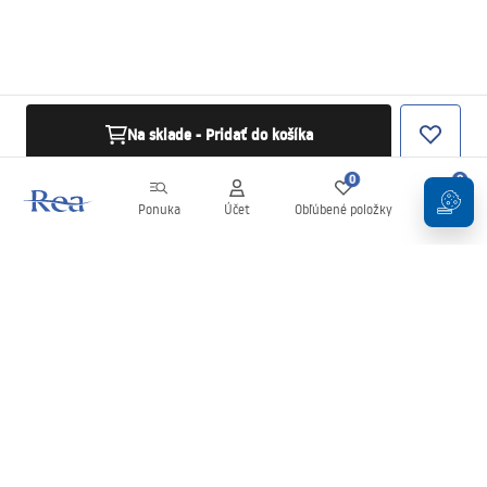
Na sklade - Pridať do košíka
0
0
Ponuka
Účet
Obľúbené položky
Košík
Newsletter
Buďte v obraze s novinkami a akciami!
Zaregistrujte sa