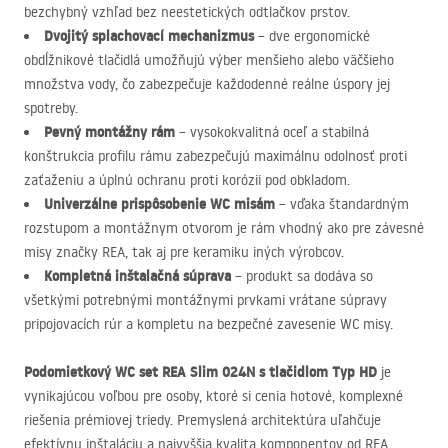
bezchybný vzhľad bez neestetických odtlačkov prstov.
Dvojitý splachovací mechanizmus
– dve ergonomické
obdĺžnikové tlačidlá umožňujú výber menšieho alebo väčšieho
množstva vody, čo zabezpečuje každodenné reálne úspory jej
spotreby.
Pevný montážny rám
– vysokokvalitná oceľ a stabilná
konštrukcia profilu rámu zabezpečujú maximálnu odolnosť proti
zaťaženiu a úplnú ochranu proti korózii pod obkladom.
Univerzálne prispôsobenie WC misám
– vďaka štandardným
rozstupom a montážnym otvorom je rám vhodný ako pre závesné
misy značky
REA
, tak aj pre keramiku iných výrobcov.
Kompletná inštalačná súprava
– produkt sa dodáva so
všetkými potrebnými montážnymi prvkami vrátane súpravy
pripojovacích rúr a kompletu na bezpečné zavesenie WC misy.
Podomietkový WC set
REA
Slim 024N s tlačidlom Typ HD
je
vynikajúcou voľbou pre osoby, ktoré si cenia hotové, komplexné
riešenia prémiovej triedy. Premyslená architektúra uľahčuje
efektívnu inštaláciu a najvyššia kvalita komponentov od
REA