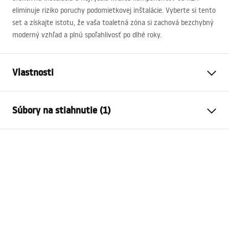
eliminuje riziko poruchy podomietkovej inštalácie. Vyberte si tento
set a získajte istotu, že vaša toaletná zóna si zachová bezchybný
moderný vzhľad a plnú spoľahlivosť po dlhé roky.
Vlastnosti
Typ stojana
pre WC misy
Súbory na stiahnutie (1)
Typ lampy
024N
Kompatibilné splachovacie
Typ HD
Návod na montáž
tlačidlá
Instrukcja_monta__u_i_obs__ugi_Stela__a_podtynkow
Minimálna hĺbka inštalácie
130 mm
ego__WC_SLIM_024N.pdf
Rozstup upevňovacích
18 cm, 23 cm
skrutiek
Opláchnutie
3 / 6
Sada obsahuje zvukovú
Áno