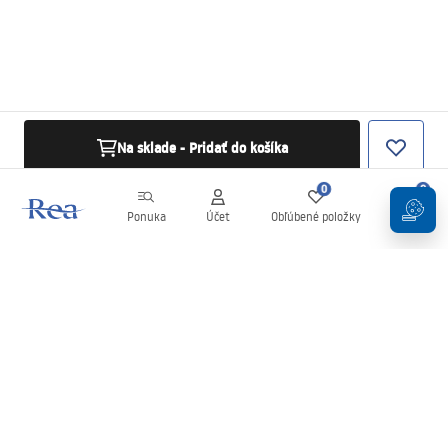
Na sklade - Pridať do košíka
0
0
Ponuka
Účet
Obľúbené položky
Košík
Newsletter
Buďte v obraze s novinkami a akciami!