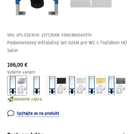
SKU
:
KPL-E1635
ID
:
13713
EAN
:
5906366045974
Podomietkový Inštalačný Set 024N pre WC s Tlačidlom HD
Satin
166,00 €
Vyberte variant
Odoslanie zajtra.
Spýtajte sa na produkt