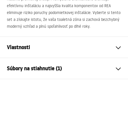
efektívnu inštaláciu a najvyššia kvalita komponentov od
REA
eliminuje riziko poruchy podomietkovej inštalácie. Vyberte si tento
set a získajte istotu, že vaša toaletná zóna si zachová bezchybný
moderný vzhľad a plnú spoľahlivosť po dlhé roky.
Vlastnosti
Typ stojana
pre WC misy
Súbory na stiahnutie (1)
Typ lampy
024N
Kompatibilné splachovacie
Typ HD
Návod na montáž
tlačidlá
Instrukcja_monta__u_i_obs__ugi_Stela__a_podtynkow
Minimálna hĺbka inštalácie
130 mm
ego__WC_SLIM_024N.pdf
Rozstup upevňovacích
18 cm, 23 cm
skrutiek
Opláchnutie
3 / 6