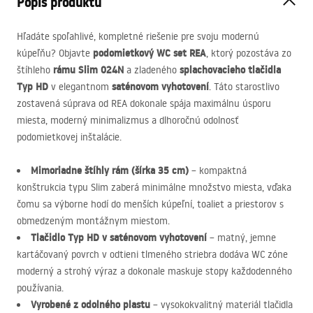
Popis produktu
Hľadáte spoľahlivé, kompletné riešenie pre svoju modernú
podomietkový WC set
REA
kúpeľňu? Objavte
, ktorý pozostáva zo
rámu Slim 024N
splachovacieho tlačidla
štíhleho
a zladeného
Typ HD
saténovom vyhotovení
v elegantnom
. Táto starostlivo
zostavená súprava od
REA
dokonale spája maximálnu úsporu
miesta, moderný minimalizmus a dlhoročnú odolnosť
podomietkovej inštalácie.
Mimoriadne štíhly rám (šírka 35 cm)
– kompaktná
konštrukcia typu Slim zaberá minimálne množstvo miesta, vďaka
čomu sa výborne hodí do menších kúpeľní, toaliet a priestorov s
obmedzeným montážnym miestom.
Tlačidlo Typ HD v saténovom vyhotovení
– matný, jemne
kartáčovaný povrch v odtieni tlmeného striebra dodáva WC zóne
moderný a strohý výraz a dokonale maskuje stopy každodenného
používania.
Vyrobené z odolného plastu
– vysokokvalitný materiál tlačidla