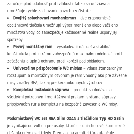
zaručuje plnú odolnosť proti vlhkosti, ľahko sa udržiava a
umožňuje rýchle zachovanie povrchu v čistote.
Dvojitý splachovací mechanizmus
– dve ergonomické
obdĺžnikové tlačidlá umožňujú výber menšieho alebo väčšieho
množstva vody, čo zabezpečuje každodenné reálne úspory jej
spotreby.
Pevný montážny rám
– vysokokvalitná oceľ a stabilná
konštrukcia profilu rámu zabezpečujú maximálnu odolnosť proti
zaťaženiu a úplnú ochranu proti korózii pod obkladom.
Univerzálne prispôsobenie WC misám
– vďaka štandardným
rozstupom a montážnym otvorom je rám vhodný ako pre závesné
misy značky
REA
, tak aj pre keramiku iných výrobcov.
Kompletná inštalačná súprava
– produkt sa dodáva so
všetkými potrebnými montážnymi prvkami vrátane súpravy
pripojovacích rúr a kompletu na bezpečné zavesenie WC misy.
Podomietkový WC set
REA
Slim 024N s tlačidlom Typ HD Satin
je vynikajúcou voľbou pre osoby, ktoré si cenia hotové, komplexné
riešenia prémiovej triedy. Premyslená architektúra uľahčuje