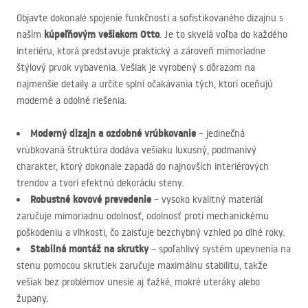
Objavte dokonalé spojenie funkčnosti a sofistikovaného dizajnu s
kúpeľňovým vešiakom Otto
naším
. Je to skvelá voľba do každého
interiéru, ktorá predstavuje praktický a zároveň mimoriadne
štýlový prvok vybavenia. Vešiak je vyrobený s dôrazom na
najmenšie detaily a určite splní očakávania tých, ktorí oceňujú
moderné a odolné riešenia.
Moderný dizajn a ozdobné vrúbkovanie
– jedinečná
vrúbkovaná štruktúra dodáva vešiaku luxusný, podmanivý
charakter, ktorý dokonale zapadá do najnovších interiérových
trendov a tvorí efektnú dekoráciu steny.
Robustné kovové prevedenie
– vysoko kvalitný materiál
zaručuje mimoriadnu odolnosť, odolnosť proti mechanickému
poškodeniu a vlhkosti, čo zaisťuje bezchybný vzhled po dlhé roky.
Stabilná montáž na skrutky
– spoľahlivý systém upevnenia na
stenu pomocou skrutiek zaručuje maximálnu stabilitu, takže
vešiak bez problémov unesie aj ťažké, mokré uteráky alebo
župany.