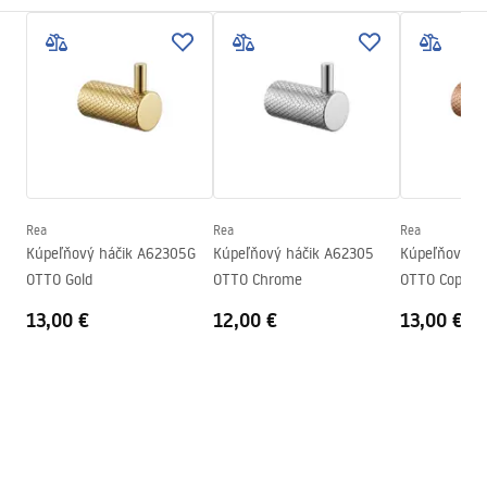
Spôsob montáže
Skrutkovací
Záručné podmienky
Šírka
23
mm
Warranty_Terms_and_Conditions_Accessories_-_24.pdf
Výška
45
mm
Hĺbka
50
mm
Bezpečnostné informácie
Séria
Otto
Safety_Information_Accessories.pdf
Záruka
24 mesiacov
Rea
Rea
Rea
Kúpeľňový háčik A62305G
Kúpeľňový háčik A62305
Kúpeľňový h
OTTO Gold
OTTO Chrome
OTTO Copper
13,00 €
12,00 €
13,00 €