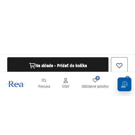
Na sklade - Pridať do košíka
0
0
Ponuka
Účet
Obľúbené položky
Košík
Newsletter
Buďte v obraze s novinkami a akciami!