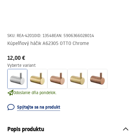
SKU
:
REA-42010
ID
:
13548
EAN
:
5906366028014
Kúpeľňový háčik A62305 OTTO Chrome
12,00 €
Vyberte variant
Odoslanie dňa pondelok.
Spýtajte sa na produkt
Popis produktu