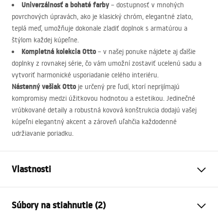
Univerzálnosť a bohaté farby
– dostupnosť v mnohých
povrchových úpravách, ako je klasický chróm, elegantné zlato,
teplá meď, umožňuje dokonale zladiť doplnok s armatúrou a
štýlom každej kúpeľne.
Kompletná kolekcia Otto
– v našej ponuke nájdete aj ďalšie
doplnky z rovnakej série, čo vám umožní zostaviť ucelenú sadu a
vytvoriť harmonické usporiadanie celého interiéru.
Nástenný vešiak Otto
je určený pre ľudí, ktorí neprijímajú
kompromisy medzi úžitkovou hodnotou a estetikou. Jedinečné
vrúbkované detaily a robustná kovová konštrukcia dodajú vašej
kúpeľni elegantný akcent a zároveň uľahčia každodenné
udržiavanie poriadku.
Vlastnosti
Farba
Chróm
Súbory na stiahnutie (2)
Materiál
Kov