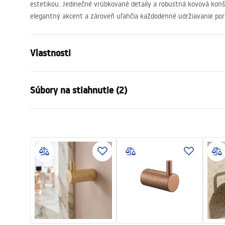
estetikou. Jedinečné vrúbkované detaily a robustná kovová konš
elegantný akcent a zároveň uľahčia každodenné udržiavanie por
Vlastnosti
Farba
Meď
Súbory na stiahnutie (2)
Materiál
Kov
Spôsob montáže
Skrutkovací
Záručné podmienky
Bezpe
Šírka
23
mm
Warranty_Terms_and_Conditions_
Safety
Výška
45
mm
Accessories_-_24.pdf
f
Hĺbka
50
mm
Séria
Otto
Záruka
24 mesiaco