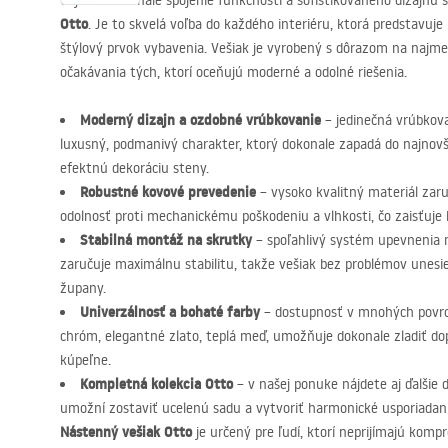
Objavte dokonalé spojenie funkčnosti a sofistikovaného dizajnu
Otto
. Je to skvelá voľba do každého interiéru, ktorá predstavuj
štýlový prvok vybavenia. Vešiak je vyrobený s dôrazom na najmenš
očakávania tých, ktorí oceňujú moderné a odolné riešenia.
Moderný dizajn a ozdobné vrúbkovanie
– jedinečná vrúbkov
luxusný, podmanivý charakter, ktorý dokonale zapadá do najnovší
efektnú dekoráciu steny.
Robustné kovové prevedenie
– vysoko kvalitný materiál zar
odolnosť proti mechanickému poškodeniu a vlhkosti, čo zaisťuje 
Stabilná montáž na skrutky
– spoľahlivý systém upevnenia 
zaručuje maximálnu stabilitu, takže vešiak bez problémov unesi
župany.
Univerzálnosť a bohaté farby
– dostupnosť v mnohých povrch
chróm, elegantné zlato, teplá meď, umožňuje dokonale zladiť do
kúpeľne.
Kompletná kolekcia Otto
– v našej ponuke nájdete aj ďalšie 
umožní zostaviť ucelenú sadu a vytvoriť harmonické usporiadanie
Nástenný vešiak Otto
je určený pre ľudí, ktorí neprijímajú kom