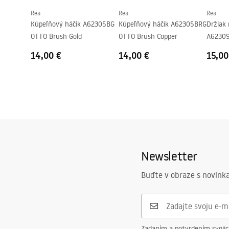
Rea
Rea
Rea
Kúpeľňový háčik A62305BG
Kúpeľňový háčik A62305BRG
Držiak 
OTTO Brush Gold
OTTO Brush Copper
A62309
14,00 €
14,00 €
15,00
Newsletter
Buďte v obraze s novinka
Zadaním a potvrdením svoji