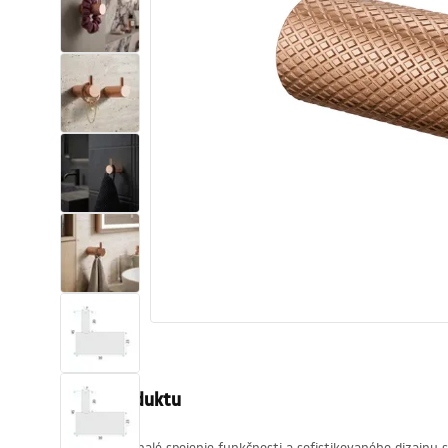
Sanitárna keramika
Umývadlá
Vaňa so zástenou
Batérie
Sprchy
Kuchyňa
Kúpeľňové doplnky a nábytok
Popis produktu