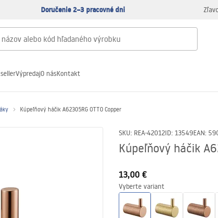
Doručenie 2–3 pracovné dni
Zľav
seller
Výpredaj
O nás
Kontakt
ráky
Kúpeľňový háčik A62305RG OTTO Copper
SKU
:
REA-42012
ID
:
13549
EAN
:
59
Kúpeľňový háčik A
13,00 €
Vyberte variant