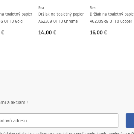
Rea
Rea
na toaletný papier
Držiak na toaletný papier
Držiak na toaletný papie
G OTTO Gold
A62309 OTTO Chrome
A62309RG OTTO Copper
 €
14,00 €
16,00 €
mi a akciami!
ch údajov súhlasíte s odberom newslettera podľa podmienok uvedených v
O