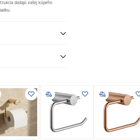
trukcia dodajú vašej kúpeľni
iadku.
čnostné informácie
_Information_Accessories.pd
v