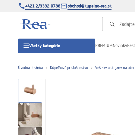
+421 2/3332 9788
obchod@kupelna-rea.sk
PREMIUM
Novinky
Best
Všetky kategórie
Úvodná stránka
Kúpeľňové príslušenstvo
Vešiaky a stojany na ute
Sprchové kúty
Sprchové dvere
Sprchové vaničky
Sprchové žľaby