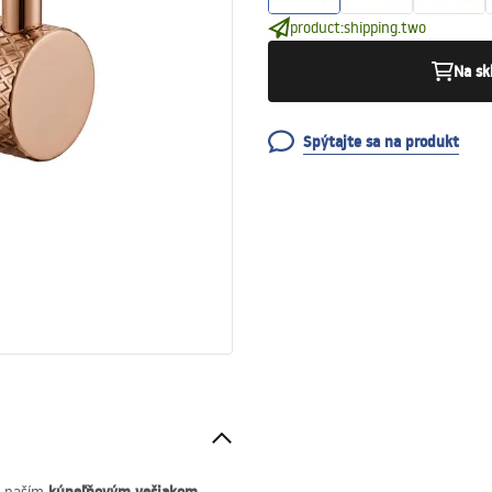
product:shipping.two
Na sk
Spýtajte sa na produkt