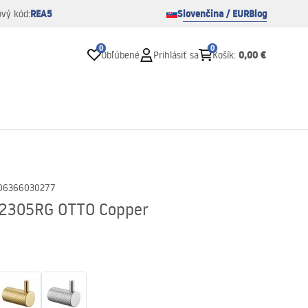
REA5
Slovenčina / EUR
Blog
ový kód:
0
0
0,00 €
Obľúbené
Prihlásiť sa
Košík
:
06366030277
62305RG OTTO Copper