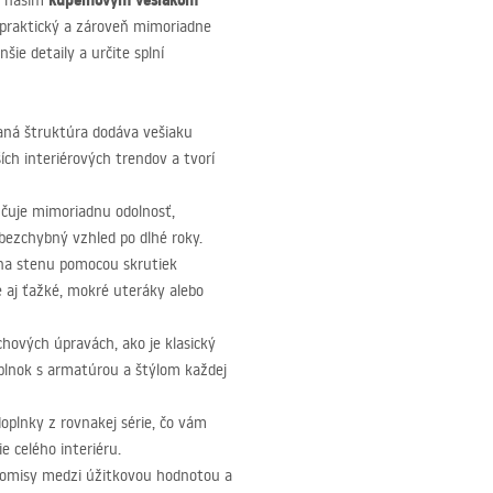
kúpeľňovým vešiakom
 s naším
e praktický a zároveň mimoriadne
ie detaily a určite splní
aná štruktúra dodáva vešiaku
ch interiérových trendov a tvorí
učuje mimoriadnu odolnosť,
bezchybný vzhled po dlhé roky.
na stenu pomocou skrutiek
e aj ťažké, mokré uteráky alebo
ových úpravách, ako je klasický
plnok s armatúrou a štýlom každej
doplnky z rovnakej série, čo vám
 celého interiéru.
promisy medzi úžitkovou hodnotou a