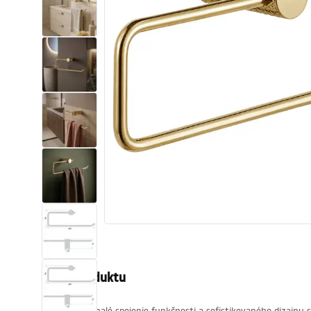
Sanitárna keramika
Umývadlá
Vaňa so zástenou
Batérie
Sprchy
Kuchyňa
Kúpeľňové doplnky a nábytok
Popis produktu