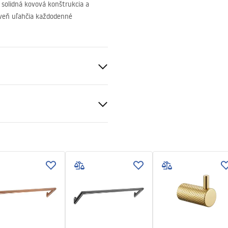
solidná kovová konštrukcia a
roveň uľahčia každodenné
čnostné informácie
_Information_Accessories.pd
v