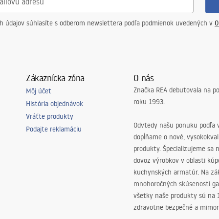
ch údajov súhlasíte s odberom newslettera podľa podmienok uvedených v
O
Zákaznícka zóna
O nás
Značka REA debutovala na p
Môj účet
roku 1993.
História objednávok
Vráťte produkty
Odvtedy našu ponuku podľa v
Podajte reklamáciu
dopĺňame o nové, vysokokva
produkty. Špecializujeme sa 
dovoz výrobkov v oblasti kú
kuchynských armatúr. Na zá
mnohoročných skúseností ga
všetky naše produkty sú na
zdravotne bezpečné a mimor