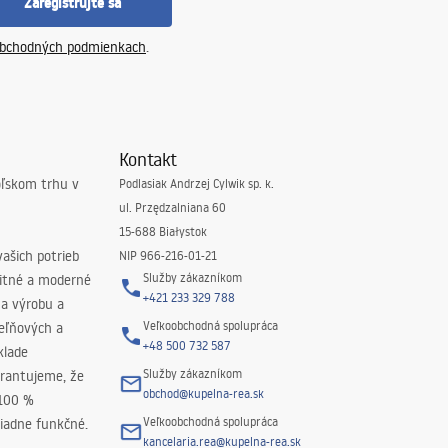
Zaregistrujte sa
bchodných podmienkach
.
Kontakt
oľskom trhu v
Podlasiak Andrzej Cylwik sp. k.
ul. Przędzalniana 60
15-688 Białystok
ašich potrieb
NIP 966-216-01-21
Služby zákazníkom
litné a moderné
+421 233 329 788
na výrobu a
Veľkoobchodná spolupráca
peľňových a
+48 500 732 587
klade
Služby zákazníkom
rantujeme, že
obchod@kupelna-rea.sk
 100 %
Veľkoobchodná spolupráca
iadne funkčné.
kancelaria.rea@kupelna-rea.sk