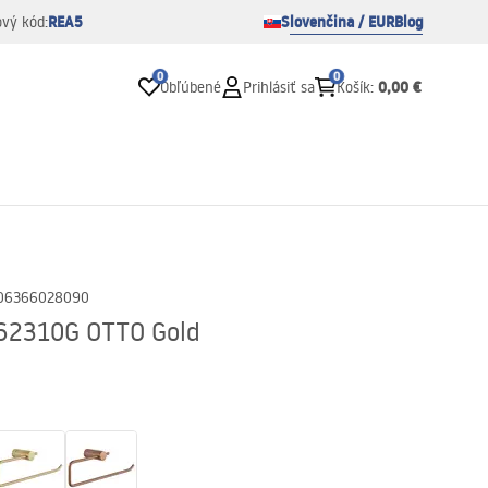
REA5
Slovenčina / EUR
Blog
ový kód:
0
0
0,00 €
Obľúbené
Prihlásiť sa
Košík
:
06366028090
A62310G OTTO Gold