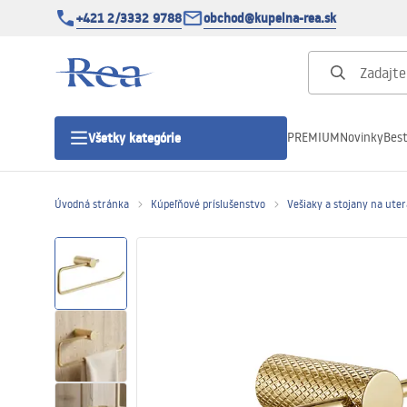
+421 2/3332 9788
obchod@kupelna-rea.sk
PREMIUM
Novinky
Best
Všetky kategórie
Úvodná stránka
Kúpeľňové príslušenstvo
Vešiaky a stojany na ute
Sprchové kúty
Sprchové dvere
Sprchové vaničky
Sprchové žľaby