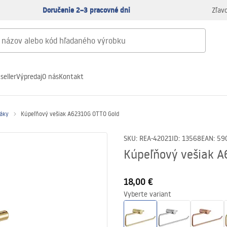
Doručenie 2–3 pracovné dni
Zľav
seller
Výpredaj
O nás
Kontakt
ráky
Kúpeľňový vešiak A62310G OTTO Gold
SKU
:
REA-42021
ID
:
13568
EAN
:
59
Kúpeľňový vešiak 
18,00 €
Vyberte variant