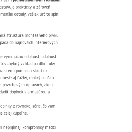
jednoramenným vešiakom
 s naším
edstavuje praktický a zároveň
nšie detaily, vešiak určite splní
aná štruktúra montážneho prvku
padá do najnovších interiérových
je výnimočnú odolnosť, odolnosť
 bezchybný vzhľad po dlhé roky.
na stenu pomocou skrutiek
unesie aj ťažký, mokrý osušku.
 povrchových úpravách, ako je
zladiť doplnok s armatúrou a
doplnky z rovnakej série, čo vám
e celej kúpeľne.
rí neprijímají kompromisy medzi