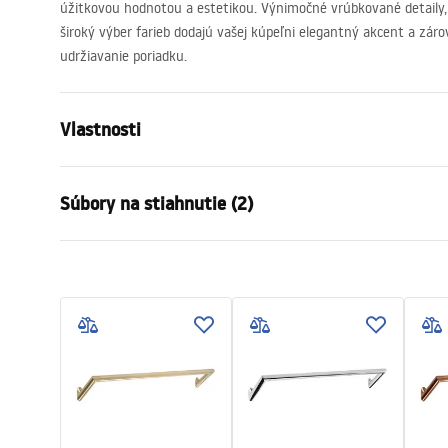
úžitkovou hodnotou a estetikou. Výnimočné vrúbkované detaily, 
široký výber farieb dodajú vašej kúpeľni elegantný akcent a zá
udržiavanie poriadku.
Vlastnosti
Farba
Zlatá
Súbory na stiahnutie (2)
Materiál
Kov
Spôsob montáže
Skrutkovací
Záručné podmienky
Bezpe
Šírka
265
mm
Warranty_Terms_and_Conditions_
Safety
Výška
95
mm
Accessories_-_24.pdf
f
Hĺbka
70
mm
Séria
Otto
Záruka
24 mesiaco