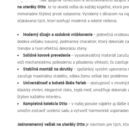
Objavte dokonalé spojenie funkčnosti a sofistikovaného dizajnu
na uteráky Otto
. Je to skvelá voľba do každej kúpeľne, ktorá pr
mimoriadne štýlový prvok vybavenia. Vyrobený s dôrazom na najme
očakávania tých, ktorí oceňujú moderné a odolné riešenia.
Moderný dizajn a ozdobné vrúbkovanie
– jedinečná vrúbkov
dodáva vešiaku luxusný, podmanivý charakter, ktorý dokonale za
trendov a tvorí efektnú dekoráciu steny.
Solidné kovové prevedenie
– vysokokvalitný materiál zaruču
voči mechanickému poškodeniu a pôsobeniu vlhkosti, čo zaisťuje
Stabilná montáž na skrutky
– spoľahlivý systém upevnenia 
zaručuje maximálnu stabilitu, vďaka čomu vešiak bez problémov 
Univerzálnosť a bohatá škála farieb
– dostupnosť v mnohých
klasický chróm, elegantné zlato, teplá meď, umožňuje dokonale 
štýlom každého interiéru.
Kompletná kolekcia Otto
– v našej ponuke nájdete aj ďalšie 
umožní zostaviť ucelenú sadu a vytvoriť harmonické usporiadani
Jednoramenný vešiak na uteráky Otto
je návrhom pre tých, kto