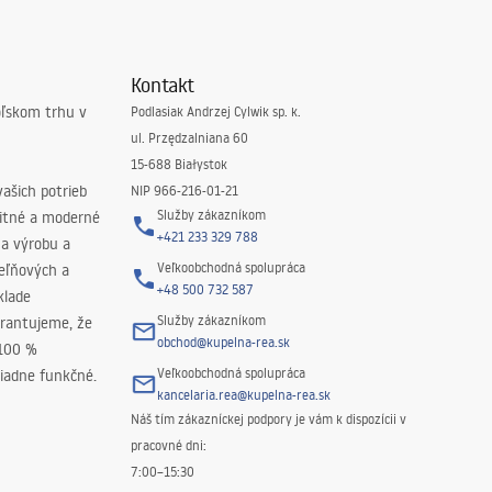
Kontakt
oľskom trhu v
Podlasiak Andrzej Cylwik sp. k.
ul. Przędzalniana 60
15-688 Białystok
ašich potrieb
NIP 966-216-01-21
Služby zákazníkom
litné a moderné
+421 233 329 788
na výrobu a
Veľkoobchodná spolupráca
peľňových a
+48 500 732 587
klade
Služby zákazníkom
rantujeme, že
obchod@kupelna-rea.sk
 100 %
Veľkoobchodná spolupráca
iadne funkčné.
kancelaria.rea@kupelna-rea.sk
Náš tím zákazníckej podpory je vám k dispozícii v
pracovné dni:
7:00–15:30