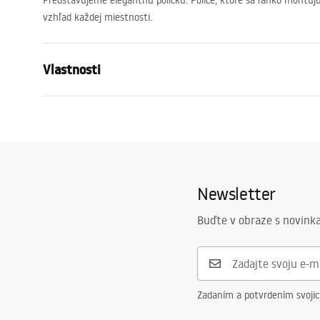
Predstavujeme elegantnú poličku. Police, ktoré sa ľahko montujú
vzhľad každej miestnosti.
Vlastnosti
Farba
Kartáčovaná
Materiál
Nehrdzavejú
Spôsob montáže
Skrutkovací
Šírka
600
mm
Newsletter
Výška
50
mm
Buďte v obraze s novinka
Hĺbka
90
mm
Záruka
24 mesiaco
Zadaním a potvrdením svoji