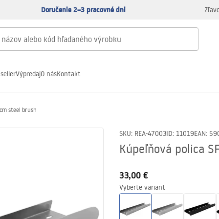
Doručenie 2–3 pracovné dni
Zľav
seller
Výpredaj
O nás
Kontakt
cm steel brush
SKU
:
REA-47003
ID
:
11019
EAN
:
59
Kúpeľňová polica S
33,00 €
Vyberte variant