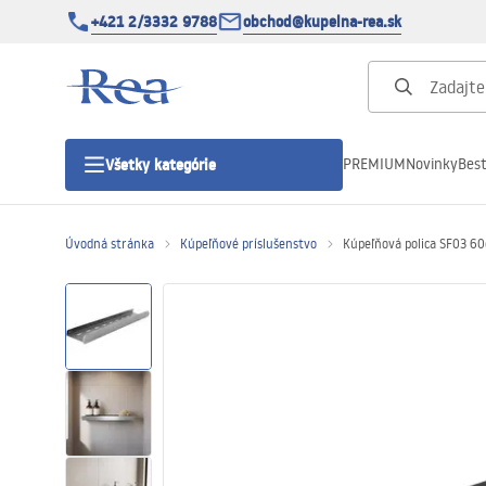
+421 2/3332 9788
obchod@kupelna-rea.sk
PREMIUM
Novinky
Best
Všetky kategórie
Úvodná stránka
Kúpeľňové príslušenstvo
Kúpeľňová polica SF03 60
Sprchové kúty
Sprchové dvere
Sprchové vaničky
Sprchové žľaby