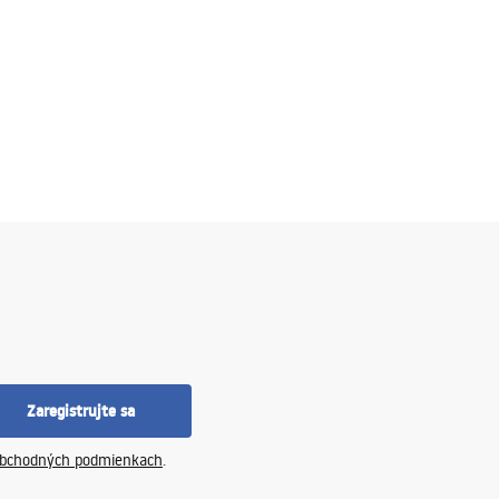
Zaregistrujte sa
bchodných podmienkach
.