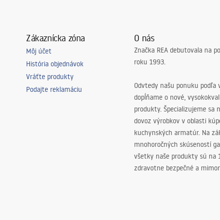
Zákaznícka zóna
O nás
Značka REA debutovala na p
Môj účet
roku 1993.
História objednávok
Vráťte produkty
Odvtedy našu ponuku podľa v
Podajte reklamáciu
dopĺňame o nové, vysokokva
produkty. Špecializujeme sa 
dovoz výrobkov v oblasti kú
kuchynských armatúr. Na zá
mnohoročných skúseností ga
všetky naše produkty sú na
zdravotne bezpečné a mimor