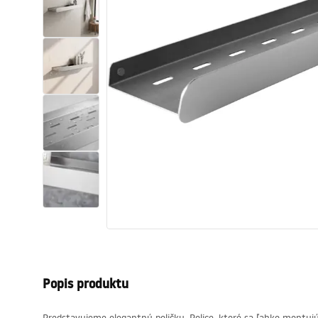
Sanitárna keramika
Umývadlá
Vaňa so zástenou
Batérie
Sprchy
Kuchyňa
Kúpeľňové doplnky a nábytok
Popis produktu