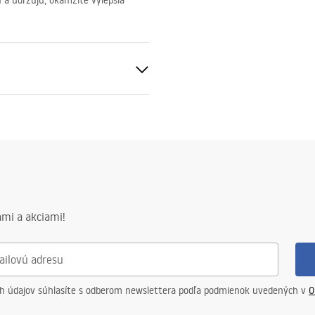
 a udržujú, okamžite vylepšia
 oceľ
ca oceľ
mi a akciami!
v
ch údajov súhlasíte s odberom newslettera podľa podmienok uvedených v
O