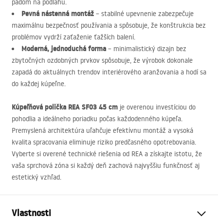
pádom na podlahu.
Pevná nástenná montáž
– stabilné upevnenie zabezpečuje
maximálnu bezpečnosť používania a spôsobuje, že konštrukcia bez
problémov vydrží zaťaženie ťažších balení.
Moderná, jednoduchá forma
– minimalistický dizajn bez
zbytočných ozdobných prvkov spôsobuje, že výrobok dokonale
zapadá do aktuálnych trendov interiérového aranžovania a hodí sa
do každej kúpeľne.
Kúpeľňová polička
REA
SF03 45 cm
je overenou investíciou do
pohodlia a ideálneho poriadku počas každodenného kúpeľa.
Premyslená architektúra uľahčuje efektívnu montáž a vysoká
kvalita spracovania eliminuje riziko predčasného opotrebovania.
Vyberte si overené technické riešenia od
REA
a získajte istotu, že
vaša sprchová zóna si každý deň zachová najvyššiu funkčnosť aj
estetický vzhľad.
Vlastnosti