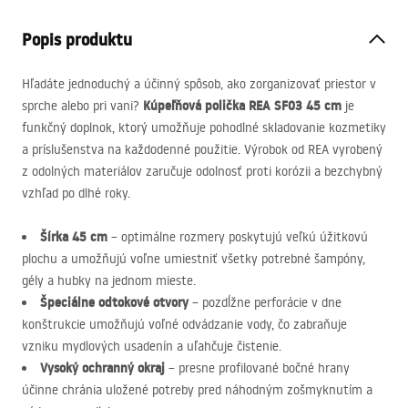
Popis produktu
Hľadáte jednoduchý a účinný spôsob, ako zorganizovať priestor v
Kúpeľňová polička
REA
SF03 45 cm
sprche alebo pri vani?
je
funkčný doplnok, ktorý umožňuje pohodlné skladovanie kozmetiky
a príslušenstva na každodenné použitie. Výrobok od
REA
vyrobený
z odolných materiálov zaručuje odolnosť proti korózii a bezchybný
vzhľad po dlhé roky.
Šírka 45 cm
– optimálne rozmery poskytujú veľkú úžitkovú
plochu a umožňujú voľne umiestniť všetky potrebné šampóny,
gély a hubky na jednom mieste.
Špeciálne odtokové otvory
– pozdĺžne perforácie v dne
konštrukcie umožňujú voľné odvádzanie vody, čo zabraňuje
vzniku mydlových usadenín a uľahčuje čistenie.
Vysoký ochranný okraj
– presne profilované bočné hrany
účinne chránia uložené potreby pred náhodným zošmyknutím a