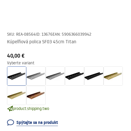
SKU
:
REA-08564
ID
:
13676
EAN
:
5906366039942
Kúpeľňová polica SF03 45cm Titan
40,00 €
Vyberte variant
product:shipping.two
Spýtajte sa na produkt