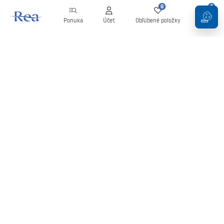
0
0
Ponuka
Účet
Obľúbené položky
Košík
Newsletter
Buďte v obraze s novinkami a akciami!
Zaregistrujte sa
Zadaním a potvrdením svojich údajov súhlasíte s odberom
newslettera podľa podmienok uvedených v
Obchodných
podmienkach
.