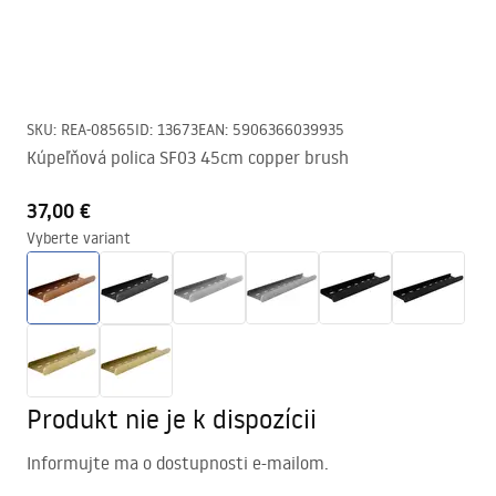
SKU
:
REA-08565
ID
:
13673
EAN
:
5906366039935
Kúpeľňová polica SF03 45cm copper brush
37,00 €
Vyberte variant
Produkt nie je k dispozícii
Informujte ma o dostupnosti e-mailom.