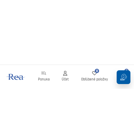
0
0
Ponuka
Účet
Obľúbené položky
Košík
Newsletter
Buďte v obraze s novinkami a akciami!