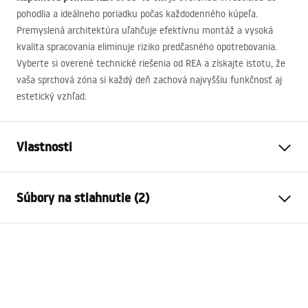
pohodlia a ideálneho poriadku počas každodenného kúpeľa.
Premyslená architektúra uľahčuje efektívnu montáž a vysoká
kvalita spracovania eliminuje riziko predčasného opotrebovania.
Vyberte si overené technické riešenia od
REA
a získajte istotu, že
vaša sprchová zóna si každý deň zachová najvyššiu funkčnosť aj
estetický vzhľad.
Vlastnosti
Farba
Kartáčovaná meď
Súbory na stiahnutie (2)
Materiál
Nehrdzavejúca oceľ
Spôsob montáže
Skrutkovací
Záručné podmienky
Šírka
450
mm
Warranty_Terms_and_Conditions_Accessories_-_24.pdf
Výška
50
mm
Hĺbka
90
mm
Záručné podmienky