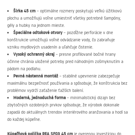
Šírka 45 cm
– optimálne rozmery poskytujú veľkú úžitkovú
plochu a umožňujú voľne umiestniť všetky potrebné šampóny,
gély a hubky na jednom mieste.
Špeciálne odtokové otvory
– pozdĺžne perforácie v dne
konštrukcie umožňujú voľné odvádzanie vody, čo zabraňuje
vzniku mydlových usadenín a uľahčuje čistenie.
Vysoký ochranný okraj
– presne profilované bočné hrany
účinne chránia uložené potreby pred náhodným zošmyknutím a
pádom na podlahu.
Pevná nástenná montáž
– stabilné upevnenie zabezpečuje
maximálnu bezpečnosť používania a spôsobuje, že konštrukcia bez
problémov vydrží zaťaženie ťažších balení.
Moderná, jednoduchá forma
– minimalistický dizajn bez
zbytočných ozdobných prvkov spôsobuje, že výrobok dokonale
zapadá do aktuálnych trendov interiérového aranžovania a hodí sa
do každej kúpeľne.
Kúpeľňová polička
REA
SF03 45 cm
je overenou investíciou do