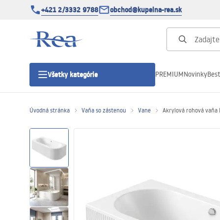
+421 2/3332 9788
obchod@kupelna-rea.sk
PREMIUM
Novinky
Best
Všetky kategórie
Úvodná stránka
Vaňa so zástenou
Vane
Akrylová rohová vaňa 
Sprchové kúty
Sprchové dvere
Sprchové vaničky
Sprchové žľaby