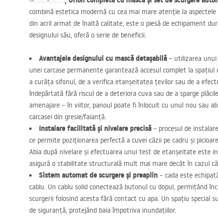
Cada de colț Orion completă cu mască și set de scurgere auto
combină estetica modernă cu cea mai mare atenție la aspectele t
din acril armat de înaltă calitate, este o piesă de echipament dura
designului său, oferă o serie de beneficii.
Avantajele designului cu mască detașabilă
– utilizarea unui
unei carcase permanente garantează accesul complet la spațiul de
a curăța sifonul, de a verifica etanșeitatea țevilor sau de a efect
îndepărtată fără riscul de a deteriora cuva sau de a sparge plăci
amenajare – în viitor, panoul poate fi înlocuit cu unul nou sau 
carcasei din gresie/faianță.
Instalare facilitată și nivelare precisă
– procesul de instalar
ce permite poziționarea perfectă a cuvei căzii pe cadru și picioar
Abia după nivelare și efectuarea unui test de etanșeitate este i
asigură o stabilitate structurală mult mai mare decât în cazul căz
Sistem automat de scurgere și preaplin
– cada este echipat
cablu. Un cablu solid conectează butonul cu dopul, permițând înch
scurgerii folosind acesta fără contact cu apa. Un spațiu special 
de siguranță, protejând baia împotriva inundațiilor.