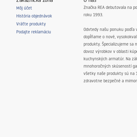
Značka REA debutovala na p
Môj účet
roku 1993.
História objednávok
Vráťte produkty
Odvtedy našu ponuku podľa v
Podajte reklamáciu
dopĺňame o nové, vysokokva
produkty. Špecializujeme sa 
dovoz výrobkov v oblasti kú
kuchynských armatúr. Na zá
mnohoročných skúseností ga
všetky naše produkty sú na
zdravotne bezpečné a mimor