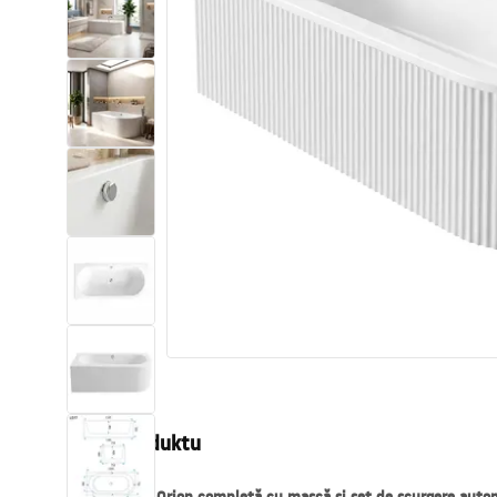
Sanitárna keramika
Umývadlá
Vaňa so zástenou
Batérie
Sprchy
Kuchyňa
Kúpeľňové doplnky a nábytok
Popis produktu