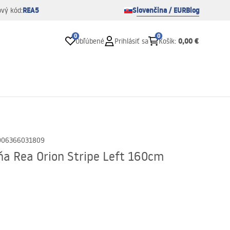
REA5
Slovenčina / EUR
Blog
ový kód:
0
0
0,00 €
Obľúbené
Prihlásiť sa
Košík
:
906366031809
ňa Rea Orion Stripe Left 160cm