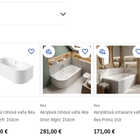
čné podmienky
nty_Terms_and_Conditions_
bs.pdf
v
Rea
Rea
vá rohová vaňa Rea
Akrylová rohová vaňa Rea
Akrylátová vstavaná va
Left 150cm
Orion Right 150cm
Rea Prima 150
0 €
281,00 €
171,00 €