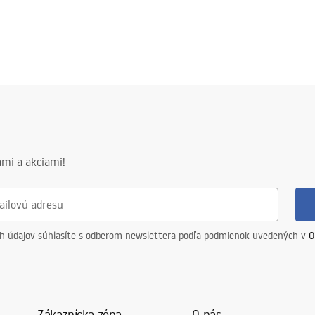
mi a akciami!
ch údajov súhlasíte s odberom newslettera podľa podmienok uvedených v
O
Zákaznícka zóna
O nás