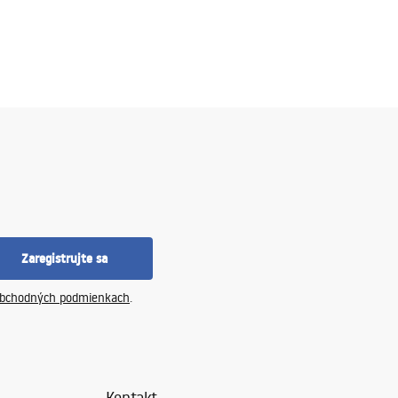
Zaregistrujte sa
bchodných podmienkach
.
Kontakt