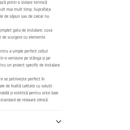
ază printr-o izolare termică
mult mai mult timp. Suprafața
ile de săpun sau de calcar nu
complet gata de instalare: cuva
et de scurgere cu elemente
ntru a umple perfect colțul
ntr-o versiune pe stânga și pe
ru un proiect specific de instalare.
re se potrivește perfect în
e de înaltă calitate cu soluții
bilă și estetică pentru orice baie
standard de relaxare zilnică.