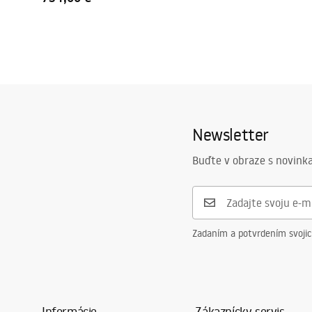
Newsletter
Buďte v obraze s novinka
Zadaním a potvrdením svoji
Informácie
Zákaznícky servis