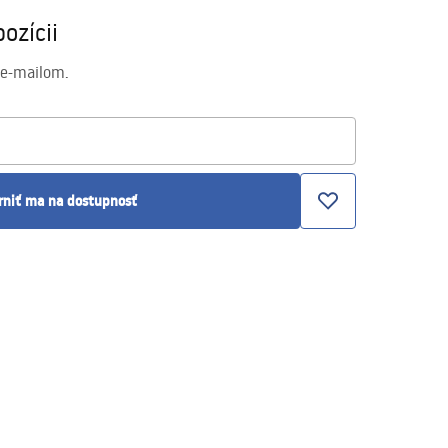
ozícii
 e-mailom.
rniť ma na dostupnosť