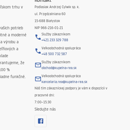
oľskom trhu v
Podlasiak Andrzej Cylwik sp. k.
ul. Przędzalniana 60
15-688 Białystok
ašich potrieb
NIP 966-216-01-21
Služby zákazníkom
litné a moderné
+421 233 329 788
na výrobu a
Veľkoobchodná spolupráca
peľňových a
+48 500 732 587
klade
Služby zákazníkom
rantujeme, že
obchod@kupelna-rea.sk
 100 %
Veľkoobchodná spolupráca
iadne funkčné.
kancelaria.rea@kupelna-rea.sk
Náš tím zákazníckej podpory je vám k dispozícii v
pracovné dni:
7:00–15:30
Sledujte nás