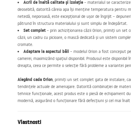
Acril de înaltă calitate și izolație
– materialul se caracterize
deosebită, datorită căreia apa își menține temperatura pentru 
netedă, neporoasă, este excepțional de ușor de îngrijit – depuner
pătrund în structura materialului și sunt simplu de îndepărtat.
Set complet
– prin achiziționarea căzii Orion, primiți un set 
căzii, un cadru cu picioare, o mască dedicată și un sistem compl
cromate.
Adaptare la aspectul băii
– modelul Orion a fost conceput pe
camerei, maximizând spațiul disponibil. Produsul este disponibil î
dreapta, ceea ce permite o selecție fără probleme a variantei pent
Alegând cada Orion
, primiți un set complet gata de instalare, ca
tendințele actuale de amenajare. Datorită combinației de material
tehnice funcționale, acest produs este o piesă de echipament dura
modernă, asigurând o funcționare fără defecțiuni și cel mai înalt 
Vlastnosti