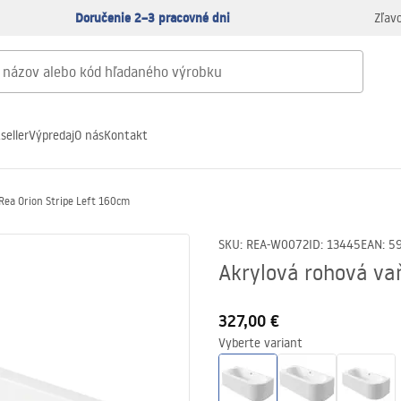
Doručenie 2–3 pracovné dni
Zľav
seller
Výpredaj
O nás
Kontakt
Rea Orion Stripe Left 160cm
SKU
:
REA-W0072
ID
:
13445
EAN
:
5
Akrylová rohová va
327,00 €
Vyberte variant