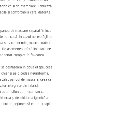
mat
este o soluție avansată care
ehnice și de asamblare. Fabricată
bilă și confortabilă care, datorită
 panou de mascare separat în locul
 sub cadă. În cazul necesității de
ua service periodic, masca poate fi
le. De asemenea, oferă libertate de
abandonat complet în favoarea
e se desfășoară în două etape, ceea
e chiar și pe o podea neuniformă.
nstalat panoul de mascare, ceea ce
ilor integrate din fabrică.
ă cu un sifon cu mecanism cu
iderea și deschiderea igienică a
sub buton acționează ca un preaplin