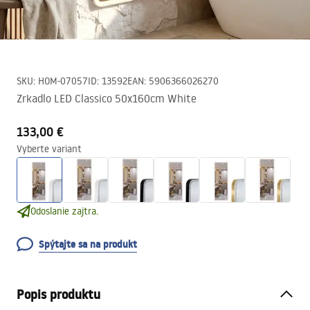
SKU
:
HOM-07057
ID
:
13592
EAN
:
5906366026270
Zrkadlo LED Classico 50x160cm White
133,00 €
Vyberte variant
Odoslanie zajtra.
Spýtajte sa na produkt
Popis produktu