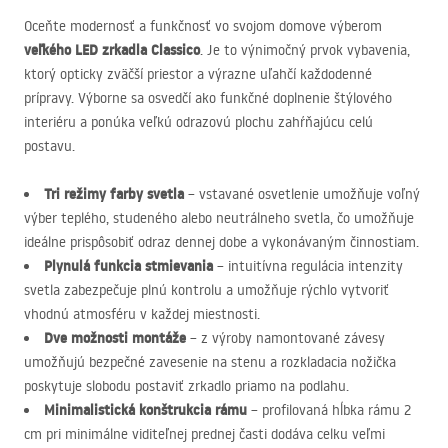
Oceňte modernosť a funkčnosť vo svojom domove výberom
veľkého
LED
zrkadla Classico
. Je to výnimočný prvok vybavenia,
ktorý opticky zväčší priestor a výrazne uľahčí každodenné
prípravy. Výborne sa osvedčí ako funkčné doplnenie štýlového
interiéru a ponúka veľkú odrazovú plochu zahŕňajúcu celú
postavu.
Tri režimy farby svetla
– vstavané osvetlenie umožňuje voľný
výber teplého, studeného alebo neutrálneho svetla, čo umožňuje
ideálne prispôsobiť odraz dennej dobe a vykonávaným činnostiam.
Plynulá funkcia stmievania
– intuitívna regulácia intenzity
svetla zabezpečuje plnú kontrolu a umožňuje rýchlo vytvoriť
vhodnú atmosféru v každej miestnosti.
Dve možnosti montáže
– z výroby namontované závesy
umožňujú bezpečné zavesenie na stenu a rozkladacia nožička
poskytuje slobodu postaviť zrkadlo priamo na podlahu.
Minimalistická konštrukcia rámu
– profilovaná hĺbka rámu 2
cm pri minimálne viditeľnej prednej časti dodáva celku veľmi