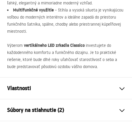
ľahký, elegantný a mimoriadne moderný vzhľad.
Multifunkčné využitie
– štíhla a vysoká silueta je vynikajúcou
voľbou do moderných interiérov a ideálne zapadá do priestoru
funkčného šatníka, spálne, chodby alebo priestrannej kúpeľňovej
miestnosti.
vertikálneho
LED
zrkadla Classico
Výberom
investujete do
každodenného komfortu a funkčného dizajnu. Je to praktické
riešenie, ktoré bude dlhé roky uľahčovať starostlivosť o seba a
bude predstavovať pôsobivú ozdobu vášho domova.
Vlastnosti
Výška
1600
mm
Súbory na stiahnutie (2)
Šírka
500
mm
Hĺbka
20
mm
manual mirror led