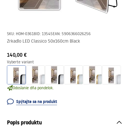
SKU
:
HOM-03618
ID
:
13545
EAN
:
5906366026256
Zrkadlo LED Classico 50x160cm Black
140,00 €
Vyberte variant
Odoslanie dňa pondelok.
Spýtajte sa na produkt
Popis produktu