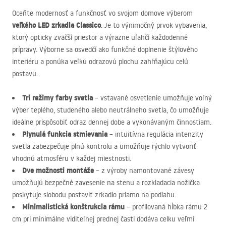
Oceňte modernosť a funkčnosť vo svojom domove výberom
veľkého
LED
zrkadla Classico
. Je to výnimočný prvok vybavenia,
ktorý opticky zväčší priestor a výrazne uľahčí každodenné
prípravy. Výborne sa osvedčí ako funkčné doplnenie štýlového
interiéru a ponúka veľkú odrazovú plochu zahŕňajúcu celú
postavu.
Tri režimy farby svetla
– vstavané osvetlenie umožňuje voľný
výber teplého, studeného alebo neutrálneho svetla, čo umožňuje
ideálne prispôsobiť odraz dennej dobe a vykonávaným činnostiam.
Plynulá funkcia stmievania
– intuitívna regulácia intenzity
svetla zabezpečuje plnú kontrolu a umožňuje rýchlo vytvoriť
vhodnú atmosféru v každej miestnosti.
Dve možnosti montáže
– z výroby namontované závesy
umožňujú bezpečné zavesenie na stenu a rozkladacia nožička
poskytuje slobodu postaviť zrkadlo priamo na podlahu.
Minimalistická konštrukcia rámu
– profilovaná hĺbka rámu 2
cm pri minimálne viditeľnej prednej časti dodáva celku veľmi