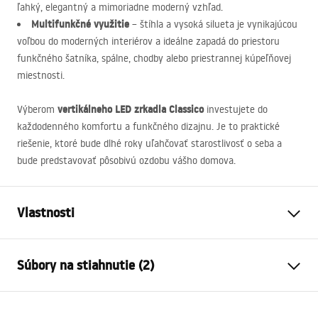
ľahký, elegantný a mimoriadne moderný vzhľad.
Multifunkčné využitie
– štíhla a vysoká silueta je vynikajúcou
voľbou do moderných interiérov a ideálne zapadá do priestoru
funkčného šatníka, spálne, chodby alebo priestrannej kúpeľňovej
miestnosti.
vertikálneho
LED
zrkadla Classico
Výberom
investujete do
každodenného komfortu a funkčného dizajnu. Je to praktické
riešenie, ktoré bude dlhé roky uľahčovať starostlivosť o seba a
bude predstavovať pôsobivú ozdobu vášho domova.
Vlastnosti
Výška
1600
mm
Súbory na stiahnutie (2)
Šírka
500
mm
Hĺbka
20
mm
manual mirror led