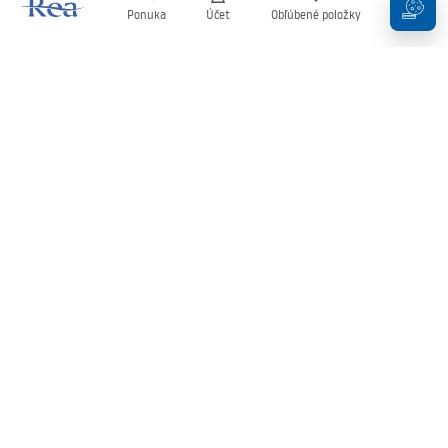
Ponuka
Účet
Obľúbené položky
Košík
Newsletter
Buďte v obraze s novinkami a akciami!
Zaregistrujte sa
Zadaním a potvrdením svojich údajov súhlasíte s odberom
newslettera podľa podmienok uvedených v
Obchodných
podmienkach
.