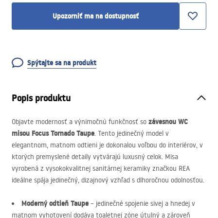
Upozorniť ma na dostupnosť
Spýtajte sa na produkt
Popis produktu
závesnou WC
Objavte modernosť a výnimočnú funkčnosť so
misou Focus Tornado Taupe
. Tento jedinečný model v
elegantnom, matnom odtieni je dokonalou voľbou do interiérov, v
ktorých premyslené detaily vytvárajú luxusný celok. Misa
vyrobená z vysokokvalitnej sanitárnej keramiky značkou
REA
ideálne spája jedinečný, dizajnový vzhľad s dlhoročnou odolnosťou.
Moderný odtieň Taupe
– jedinečné spojenie sivej a hnedej v
matnom vyhotovení dodáva toaletnej zóne útulný a zároveň