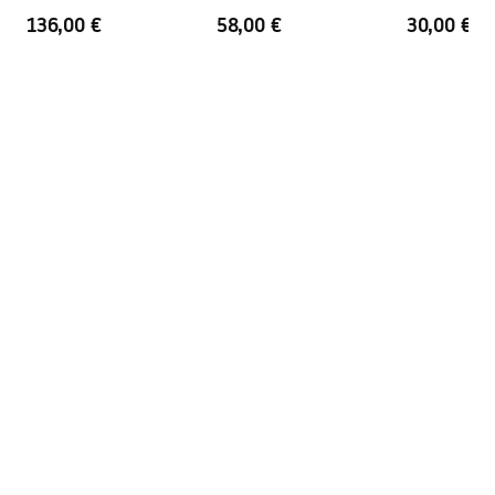
WC K011A-Q a Slim024N Rea
WC HD K011A
136,00 €
58,00 €
30,00 €
T Titan
Black