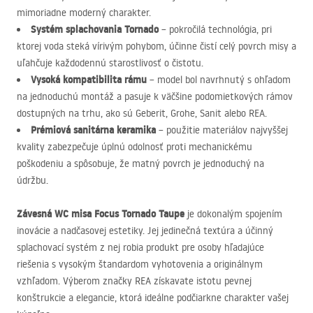
mimoriadne moderný charakter.
Systém splachovania Tornado
– pokročilá technológia, pri
ktorej voda steká vírivým pohybom, účinne čistí celý povrch misy a
uľahčuje každodennú starostlivosť o čistotu.
Vysoká kompatibilita rámu
– model bol navrhnutý s ohľadom
na jednoduchú montáž a pasuje k väčšine podomietkových rámov
dostupných na trhu, ako sú Geberit, Grohe, Sanit alebo
REA
.
Prémiová sanitárna keramika
– použitie materiálov najvyššej
kvality zabezpečuje úplnú odolnosť proti mechanickému
poškodeniu a spôsobuje, že matný povrch je jednoduchý na
údržbu.
Závesná WC misa Focus Tornado Taupe
je dokonalým spojením
inovácie a nadčasovej estetiky. Jej jedinečná textúra a účinný
splachovací systém z nej robia produkt pre osoby hľadajúce
riešenia s vysokým štandardom vyhotovenia a originálnym
vzhľadom. Výberom značky
REA
získavate istotu pevnej
konštrukcie a elegancie, ktorá ideálne podčiarkne charakter vašej