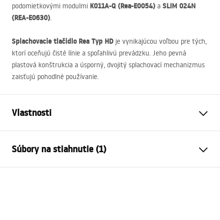
K011A-Q (Rea-E0054)
SLIM
024N
podomietkovými modulmi
a
(
REA
-E0630)
.
Splachovacie tlačidlo Rea Typ HD
je vynikajúcou voľbou pre tých,
ktorí oceňujú čisté línie a spoľahlivú prevádzku. Jeho pevná
plastová konštrukcia a úsporný, dvojitý splachovací mechanizmus
zaisťujú pohodlné používanie.
Vlastnosti
Farba
Čierna
Súbory na stiahnutie (1)
Materiál
Plast
Výška
160
mm
Návod na montáž
Šírka
245
mm
STELA___PODTYNKOWY_WC_K011A-Q.pdf
Hĺbka
35
mm
Kompatibilný rám
K011A-Q , Slim 024N