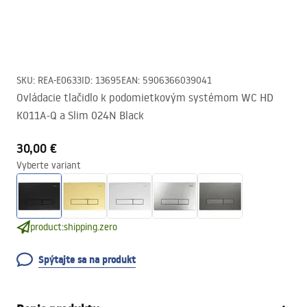
SKU
:
REA-E0633
ID
:
13695
EAN
:
5906366039041
Ovládacie tlačidlo k podomietkovým systémom WC HD
K011A-Q a Slim 024N Black
30,00 €
Vyberte variant
product:shipping.zero
Spýtajte sa na produkt