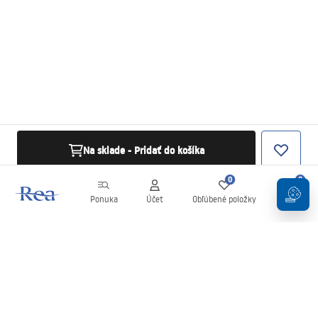
Na sklade - Pridať do košíka
0
0
Ponuka
Účet
Obľúbené položky
Košík
Newsletter
Buďte v obraze s novinkami a akciami!