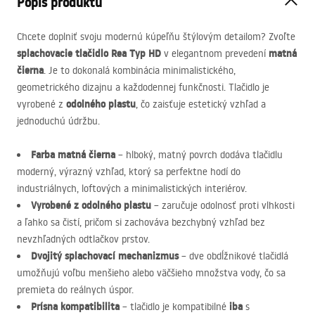
Popis produktu
Chcete doplniť svoju modernú kúpeľňu štýlovým detailom? Zvoľte
splachovacie tlačidlo Rea Typ HD
matná
v elegantnom prevedení
čierna
. Je to dokonalá kombinácia minimalistického,
geometrického dizajnu a každodennej funkčnosti. Tlačidlo je
odolného plastu
vyrobené z
, čo zaisťuje estetický vzhľad a
jednoduchú údržbu.
Farba matná čierna
– hlboký, matný povrch dodáva tlačidlu
moderný, výrazný vzhľad, ktorý sa perfektne hodí do
industriálnych, loftových a minimalistických interiérov.
Vyrobené z odolného plastu
– zaručuje odolnosť proti vlhkosti
a ľahko sa čistí, pričom si zachováva bezchybný vzhľad bez
nevzhľadných odtlačkov prstov.
Dvojitý splachovací mechanizmus
– dve obdĺžnikové tlačidlá
umožňujú voľbu menšieho alebo väčšieho množstva vody, čo sa
premieta do reálnych úspor.
Prísna kompatibilita
iba
– tlačidlo je kompatibilné
s