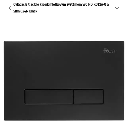
Ovládacie tlačidlo k podomietkovým systémom WC HD K011A-Q a
Slim 024N Black