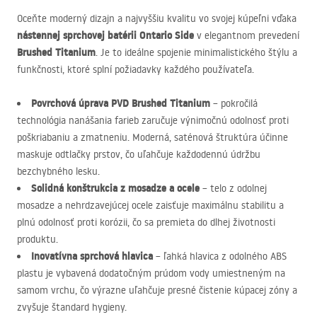
Oceňte moderný dizajn a najvyššiu kvalitu vo svojej kúpeľni vďaka
nástennej sprchovej batérii Ontario Side
v elegantnom prevedení
Brushed Titanium
. Je to ideálne spojenie minimalistického štýlu a
funkčnosti, ktoré splní požiadavky každého používateľa.
Povrchová úprava
PVD
Brushed Titanium
– pokročilá
technológia nanášania farieb zaručuje výnimočnú odolnosť proti
poškriabaniu a zmatneniu. Moderná, saténová štruktúra účinne
maskuje odtlačky prstov, čo uľahčuje každodennú údržbu
bezchybného lesku.
Solidná konštrukcia z mosadze a ocele
– telo z odolnej
mosadze a nehrdzavejúcej ocele zaisťuje maximálnu stabilitu a
plnú odolnosť proti korózii, čo sa premieta do dlhej životnosti
produktu.
Inovatívna sprchová hlavica
– ľahká hlavica z odolného
ABS
plastu je vybavená dodatočným prúdom vody umiestneným na
samom vrchu, čo výrazne uľahčuje presné čistenie kúpacej zóny a
zvyšuje štandard hygieny.