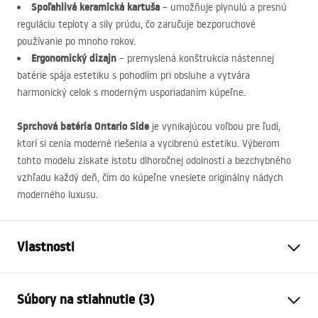
Spoľahlivá keramická kartuša
– umožňuje plynulú a presnú
reguláciu teploty a sily prúdu, čo zaručuje bezporuchové
používanie po mnoho rokov.
Ergonomický dizajn
– premyslená konštrukcia nástennej
batérie spája estetiku s pohodlím pri obsluhe a vytvára
harmonický celok s moderným usporiadaním kúpeľne.
Sprchová batéria Ontario Side
je vynikajúcou voľbou pre ľudí,
ktorí si cenia moderné riešenia a vycibrenú estetiku. Výberom
tohto modelu získate istotu dlhoročnej odolnosti a bezchybného
vzhľadu každý deň, čím do kúpeľne vnesiete originálny nádych
moderného luxusu.
Vlastnosti
Typ batérie
sprcha
Súbory na stiahnutie (3)
Spôsob montáže
Nástenná