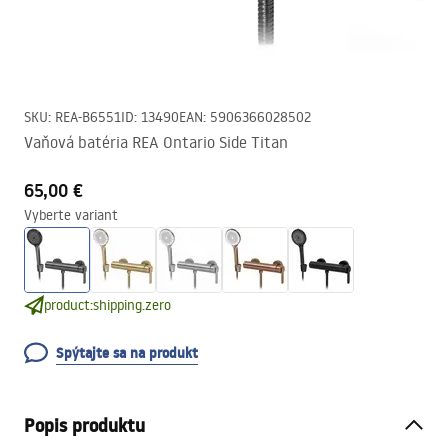
SKU
:
REA-B6551
ID
:
13490
EAN
:
5906366028502
Vaňová batéria REA Ontario Side Titan
65,00 €
Vyberte variant
product:shipping.zero
Spýtajte sa na produkt
Popis produktu