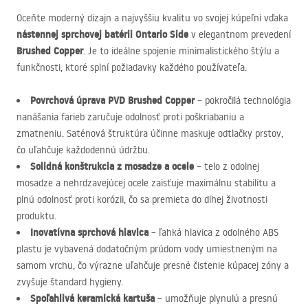
Oceňte moderný dizajn a najvyššiu kvalitu vo svojej kúpeľni vďaka
nástennej sprchovej batérii Ontario Side
v elegantnom prevedení
Brushed Copper
. Je to ideálne spojenie minimalistického štýlu a
funkčnosti, ktoré splní požiadavky každého používateľa.
Povrchová úprava
PVD
Brushed Copper
– pokročilá technológia
nanášania farieb zaručuje odolnosť proti poškriabaniu a
zmatneniu. Saténová štruktúra účinne maskuje odtlačky prstov,
čo uľahčuje každodennú údržbu.
Solidná konštrukcia z mosadze a ocele
– telo z odolnej
mosadze a nehrdzavejúcej ocele zaisťuje maximálnu stabilitu a
plnú odolnosť proti korózii, čo sa premieta do dlhej životnosti
produktu.
Inovatívna sprchová hlavica
– ľahká hlavica z odolného
ABS
plastu je vybavená dodatočným prúdom vody umiestneným na
samom vrchu, čo výrazne uľahčuje presné čistenie kúpacej zóny a
zvyšuje štandard hygieny.
Spoľahlivá keramická kartuša
– umožňuje plynulú a presnú