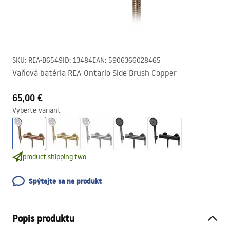
SKU
:
REA-B6549
ID
:
13484
EAN
:
5906366028465
Vaňová batéria REA Ontario Side Brush Copper
65,00 €
Vyberte variant
product:shipping.two
Spýtajte sa na produkt
Popis produktu