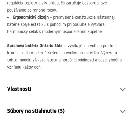
reguláciu teploty a sily prúdu, čo zaručuje bezporuchové
používanie po mnoho rokov.
Ergonomický dizajn
– premyslená konštrukcia nástennej
batérie spája estetiku s pohodlím pri obsluhe a vytvára
harmonický celok s moderným usporiadaním kúpeľne.
Sprchová batéria Ontario Side
je vynikajúcou voľbou pre ľudí,
ktorí si cenia moderné riešenia a vycibrenú estetiku. Výberom
tohto modelu získate istotu dlhoročnej odolnosti a bezchybného
vzhľadu každý deň.
Vlastnosti
Typ batérie
sprcha
Súbory na stiahnutie (3)
Spôsob montáže
Nástenná
Farba
Kartáčovaná meď
Návod na montáž