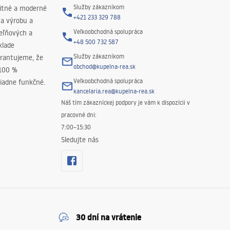
Služby zákazníkom
litné a moderné
+421 233 329 788
na výrobu a
Veľkoobchodná spolupráca
peľňových a
+48 500 732 587
klade
Služby zákazníkom
rantujeme, že
obchod@kupelna-rea.sk
 100 %
Veľkoobchodná spolupráca
iadne funkčné.
kancelaria.rea@kupelna-rea.sk
Náš tím zákazníckej podpory je vám k dispozícii v
pracovné dni:
7:00–15:30
Sledujte nás
30 dní na vrátenie