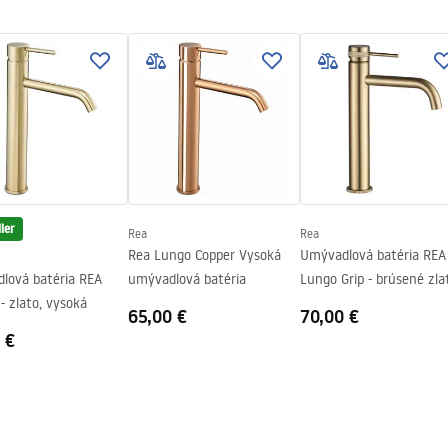
d na montáž
.pdf
ler
Rea
Rea
Rea Lungo Copper Vysoká
Umývadlová batéria REA
lová batéria REA
umývadlová batéria
Lungo Grip - brúsené zla
 zlato, vysoká
vysoká
65,00 €
70,00 €
 €