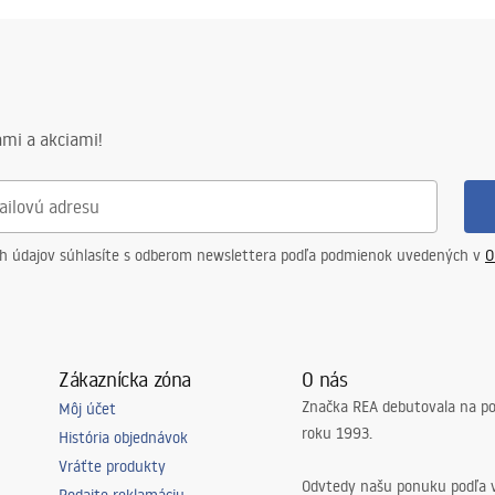
mi a akciami!
ch údajov súhlasíte s odberom newslettera podľa podmienok uvedených v
O
Zákaznícka zóna
O nás
Značka REA debutovala na p
Môj účet
roku 1993.
História objednávok
Vráťte produkty
Odvtedy našu ponuku podľa v