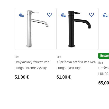
Záručné podmienky
Typ výtoku
Pevná
Návo
Warranty_Terms_and_Conditions_
faucet
Materiál
Mosadz
Faucets_-_5.pdf
Rozsah výtoku
130
mm
Výška
280
mm
Bezpečnostné informácie
Technológia povrchovej úpravy
PVD
Safety_Information_Faucets.pdf
Priemer pripojenia
3/8 palca
Záruka
5 rokov
Bestsel
Rea
Rea
Umývadlový faucet Rea
Kúpeľňová batéria Rea Rea
Rea
Lungo Chrome vysoký
Lungo Black High
Umývad
LUNGO -
51,00 €
61,00 €
65,00