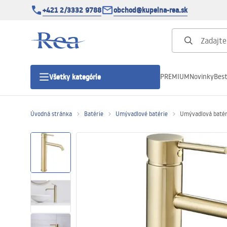
+421 2/3332 9788
obchod@kupelna-rea.sk
PREMIUM
Novinky
Best
Všetky kategórie
Úvodná stránka
Batérie
Umývadlové batérie
Umývadlová batér
Sprchové kúty
Sprchové dvere
Sprchové vaničky
Sprchové žľaby