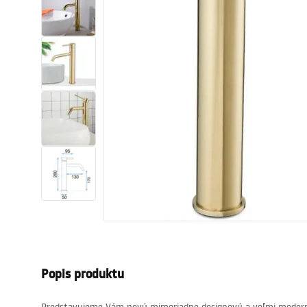
Sanitárna keramika
Umývadlá
Vaňa so zástenou
Batérie
Sprchy
Kuchyňa
Kúpeľňové doplnky a nábytok
Popis produktu