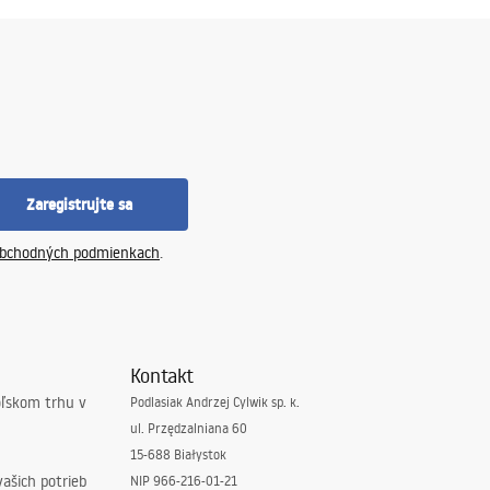
Zaregistrujte sa
bchodných podmienkach
.
Kontakt
oľskom trhu v
Podlasiak Andrzej Cylwik sp. k.
ul. Przędzalniana 60
15-688 Białystok
ašich potrieb
NIP 966-216-01-21