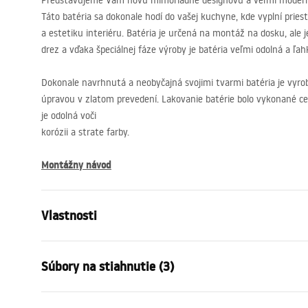
Predstavujeme Vám novú mimoriadne designovú a veľmi modern
Táto batéria sa dokonale hodí do vašej kuchyne, kde vyplní prie
a estetiku interiéru. Batéria je určená na montáž na dosku, ale
drez a vďaka špeciálnej fáze výroby je batéria veľmi odolná a ľahk
Dokonale navrhnutá a neobyčajná svojimi tvarmi batéria je vyro
úpravou v zlatom prevedení. Lakovanie batérie bolo vykonané c
je odolná voči
korózii a strate farby.
Montážny návod
Vlastnosti
Typ batérie
povodiehttp
Súbory na stiahnutie (3)
Spôsob montáže
Stojanková
Farba
Zlatá