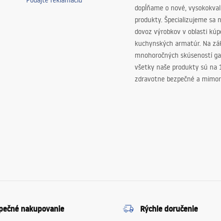
Podajte reklamáciu
dopĺňame o nové, vysokokva
produkty. Špecializujeme sa 
dovoz výrobkov v oblasti kú
kuchynských armatúr. Na zá
mnohoročných skúseností ga
všetky naše produkty sú na
zdravotne bezpečné a mimor
pečné nakupovanie
Rýchle doručenie