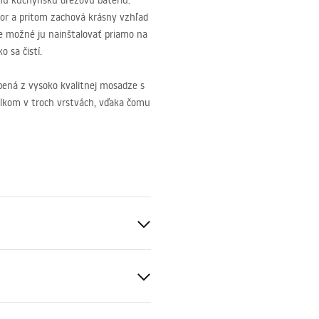
ú kuchynskú drezovú batériu.
stor a pritom zachová krásny vzhľad
 je možné ju nainštalovať priamo na
o sa čistí.
bená z vysoko kvalitnej mosadze s
elkom v troch vrstvách, vďaka čomu
s://lazienka-rea.com.pl/#hu