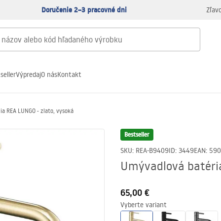
Doručenie 2–3 pracovné dni
Zľav
seller
Výpredaj
O nás
Kontakt
ia REA LUNGO - zlato, vysoká
Bestseller
SKU
:
REA-B9409
ID
:
3449
EAN
:
590
Umývadlová batéria
65,00 €
Vyberte variant