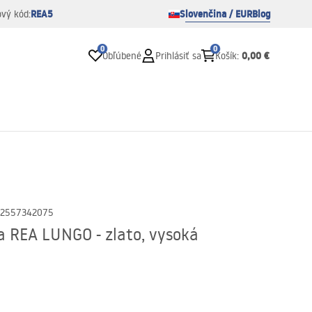
REA5
Slovenčina / EUR
Blog
ový kód:
0
0
0,00 €
Obľúbené
Prihlásiť sa
Košík
:
2557342075
 REA LUNGO - zlato, vysoká