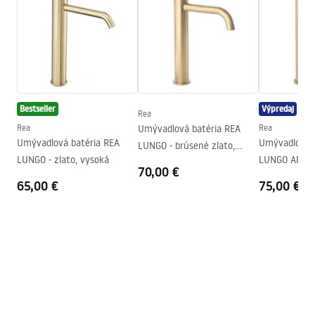
Warranty_Terms_and_Conditions_Faucets_-_5.pdf
Typ výtoku
Pevná
Materiál
Mosadz
Návod na montáž
Rozsah výtoku
130
mm
faucet.pdf
Výška
280
mm
Technológia povrchovej
PVD
Bestseller
Výpredaj
Rea
Bezpečnostné informácie
úpravy
Rea
Umývadlová batéria REA
Rea
Safety_Information_Faucets.pdf
Umývadlová batéria REA
Umývadlová b
Priemer pripojenia
3/8 palca
LUNGO - brúsené zlato,
LUNGO - zlato, vysoká
LUNGO ART - 
vysoká
Záruka
5 rokov
70,00 €
65,00 €
75,00 €