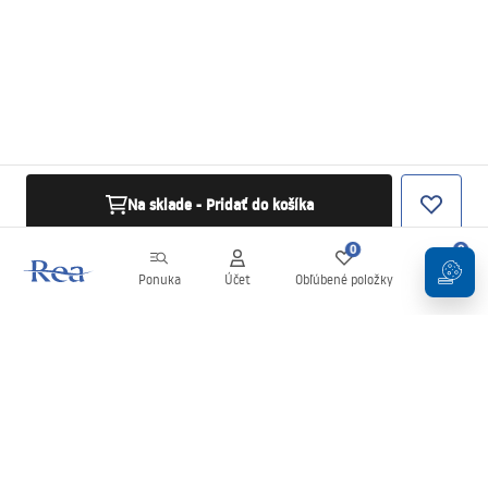
Na sklade - Pridať do košíka
0
0
Ponuka
Účet
Obľúbené položky
Košík
Newsletter
Buďte v obraze s novinkami a akciami!