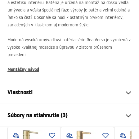
a estetiku interiéru. Batéria je určená na montáž na dosku vedľa
umývadla a vďaka špeciálnej fáze výroby je batéria veľmi odolná a
ľahko sa čistí. Dokonale sa hodí k ostatným prvkom interiérov,
zariadených v klasickom aj modernom štýle.
Moderná vysoká umývadlová batéria série Rea Verso je vyrobená z
vysoko kvalitnej mosadze s úpravou v zlatom brúsenom
prevedení.
Montážny návod
Vlastnosti
Typ batérie
povodiehttps://lazienka-
Súbory na stiahnutie (3)
rea.com.pl/#hu
Spôsob montáže
Stojanková
Záručné podmienky
Farba
Titán