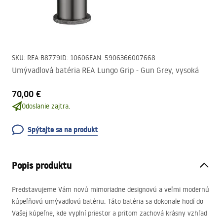
SKU
:
REA-B8779
ID
:
10606
EAN
:
5906366007668
Umývadlová batéria REA Lungo Grip - Gun Grey, vysoká
70,00 €
Odoslanie zajtra.
Spýtajte sa na produkt
Popis produktu
Predstavujeme Vám novú mimoriadne designovú a veľmi modernú
kúpeľňovú umývadlovú batériu. Táto batéria sa dokonale hodí do
Vašej kúpeľne, kde vyplní priestor a pritom zachová krásny vzhľad