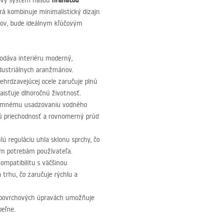
hranatou
hový systém našou
orá kombinuje minimalistický dizajn
álov, bude ideálnym kľúčovým
dodáva interiéru moderný,
ndustriálnych aranžmánov.
ehrdzavejúcej ocele zaručuje plnú
aisťuje dlhoročnú životnosť.
íjemnému usadzovaniu vodného
alú priechodnosť a rovnomerný prúd
 reguláciu uhla sklonu sprchy, čo
ym potrebám používateľa.
kompatibilitu s väčšinou
trhu, čo zaručuje rýchlu a
povrchových úpravách umožňuje
peľne.