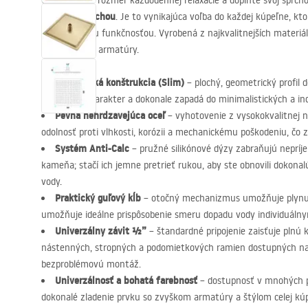
Objavte nový rozmer každodennej relaxácie a doplňte svoj sprc
hlavovou sprchou
. Je to vynikajúca voľba do každej kúpeľne, kt
so spoľahlivou funkčnosťou. Vyrobená z najkvalitnejších materi
prvkom vašej armatúry.
Ultra tenká konštrukcia (Slim)
– plochý, geometrický profil 
elegantný charakter a dokonale zapadá do minimalistických a i
Pevná nehrdzavejúca oceľ
– vyhotovenie z vysokokvalitnej n
odolnosť proti vlhkosti, korózii a mechanickému poškodeniu, čo z
Systém Anti-Calc
– pružné silikónové dýzy zabraňujú nepr
kameňa; stačí ich jemne pretrieť rukou, aby ste obnovili dokon
vody.
Praktický guľový kĺb
– otočný mechanizmus umožňuje plynulú
umožňuje ideálne prispôsobenie smeru dopadu vody individuáln
Univerzálny závit ½”
– štandardné pripojenie zaisťuje plnú 
nástenných, stropných a podomietkových ramien dostupných na 
bezproblémovú montáž.
Univerzálnosť a bohatá farebnosť
– dostupnosť v mnohých 
dokonalé zladenie prvku so zvyškom armatúry a štýlom celej kú