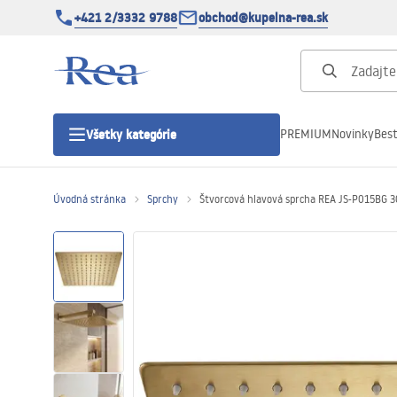
+421 2/3332 9788
obchod@kupelna-rea.sk
PREMIUM
Novinky
Best
Všetky kategórie
Úvodná stránka
Sprchy
Štvorcová hlavová sprcha REA JS-P015BG 
Sprchové kúty
Sprchové dvere
Sprchové vaničky
Sprchové žľaby