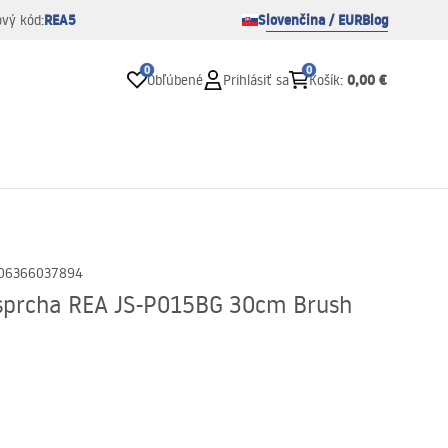
REA5
Slovenčina / EUR
Blog
ový kód:
0
0
0,00 €
Obľúbené
Prihlásiť sa
Košík
:
06366037894
 sprcha REA JS-P015BG 30cm Brush