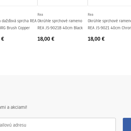
Rea
Rea
a dažďová sprcha REA
Okrúhle sprchové rameno
Okrúhle sprchové ramen
BRG Brush Copper
REA JS-9021B 40cm Black
REA JS-9021 40cm Chro
 €
18,00 €
18,00 €
mi a akciami!