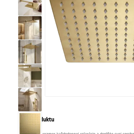
Sanitárna keramika
Umývadlá
Vaňa so zástenou
Batérie
Sprchy
Kuchyňa
Kúpeľňové doplnky a nábytok
Popis produktu