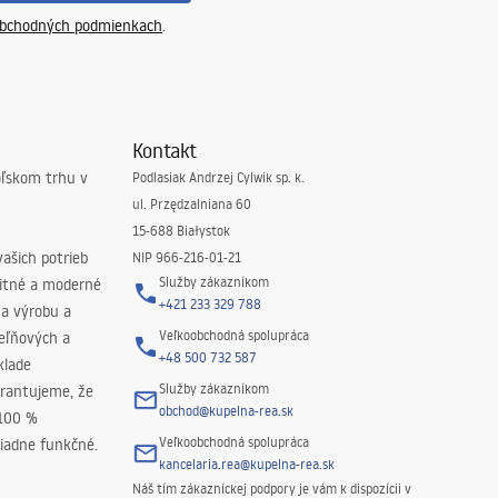
bchodných podmienkach
.
Kontakt
oľskom trhu v
Podlasiak Andrzej Cylwik sp. k.
ul. Przędzalniana 60
15-688 Białystok
ašich potrieb
NIP 966-216-01-21
Služby zákazníkom
litné a moderné
+421 233 329 788
na výrobu a
Veľkoobchodná spolupráca
peľňových a
+48 500 732 587
klade
Služby zákazníkom
rantujeme, že
obchod@kupelna-rea.sk
 100 %
Veľkoobchodná spolupráca
iadne funkčné.
kancelaria.rea@kupelna-rea.sk
Náš tím zákazníckej podpory je vám k dispozícii v