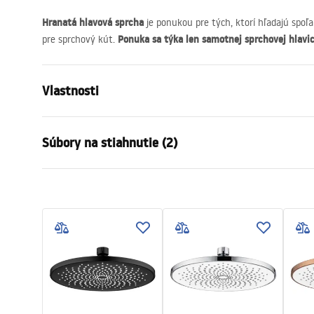
Hranatá hlavová sprcha
je ponukou pre tých, ktorí hľadajú spoľa
Ponuka sa týka len samotnej sprchovej hlavi
pre sprchový kút.
Vlastnosti
Farba
Kartáčované
Súbory na stiahnutie (2)
Materiál
Nehrdzavejú
Spôsob montáže
Skrutkovací
Záru
Šírka
300
mm
Pielęgnacja
Warra
Pielęgnacja.pdf
Výška
2
mm
Access
Hĺbka
300
mm
Záruka
24 mesiaco