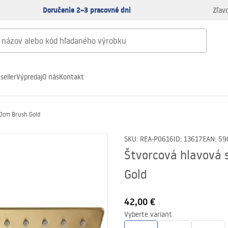
Doručenie 2–3 pracovné dni
Zľav
seller
Výpredaj
O nás
Kontakt
30cm Brush Gold
SKU
:
REA-P0616
ID
:
13617
EAN
:
59
Štvorcová hlavová
Gold
42,00 €
Vyberte variant