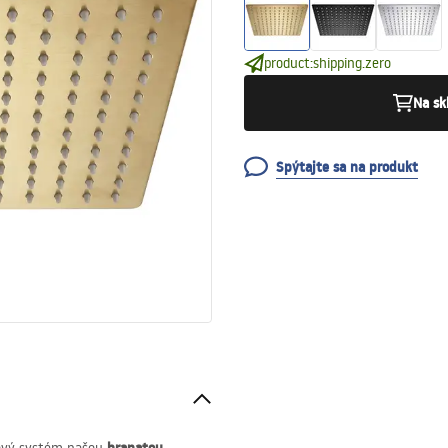
product:shipping.zero
Na sk
Spýtajte sa na produkt