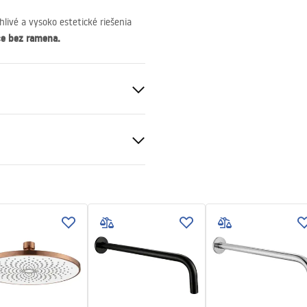
hlivé a vysoko estetické riešenia
ce bez ramena.
 zlato
ca oceľ
čné podmienky
nty_Terms_and_Conditions_
ories_-_24.pdf
v