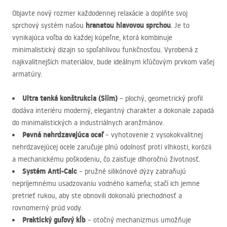
Objavte nový rozmer každodennej relaxácie a doplňte svoj
hranatou hlavovou sprchou
sprchový systém našou
. Je to
vynikajúca voľba do každej kúpeľne, ktorá kombinuje
minimalistický dizajn so spoľahlivou funkčnosťou. Vyrobená z
najkvalitnejších materiálov, bude ideálnym kľúčovým prvkom vašej
armatúry.
Ultra tenká konštrukcia (Slim)
– plochý, geometrický profil
dodáva interiéru moderný, elegantný charakter a dokonale zapadá
do minimalistických a industriálnych aranžmánov.
Pevná nehrdzavejúca oceľ
– vyhotovenie z vysokokvalitnej
nehrdzavejúcej ocele zaručuje plnú odolnosť proti vlhkosti, korózii
a mechanickému poškodeniu, čo zaisťuje dlhoročnú životnosť.
Systém Anti-Calc
– pružné silikónové dýzy zabraňujú
nepríjemnému usadzovaniu vodného kameňa; stačí ich jemne
pretrieť rukou, aby ste obnovili dokonalú priechodnosť a
rovnomerný prúd vody.
Praktický guľový kĺb
– otočný mechanizmus umožňuje