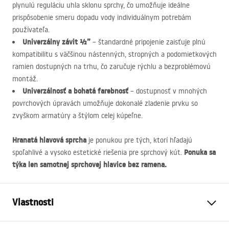
plynulú reguláciu uhla sklonu sprchy, čo umožňuje ideálne
prispôsobenie smeru dopadu vody individuálnym potrebám
používateľa.
Univerzálny závit ½”
– štandardné pripojenie zaisťuje plnú
kompatibilitu s väčšinou nástenných, stropných a podomietkových
ramien dostupných na trhu, čo zaručuje rýchlu a bezproblémovú
montáž.
Univerzálnosť a bohatá farebnosť
– dostupnosť v mnohých
povrchových úpravách umožňuje dokonalé zladenie prvku so
zvyškom armatúry a štýlom celej kúpeľne.
Hranatá hlavová sprcha
je ponukou pre tých, ktorí hľadajú
Ponuka sa
spoľahlivé a vysoko estetické riešenia pre sprchový kút.
týka len samotnej sprchovej hlavice bez ramena.
Vlastnosti