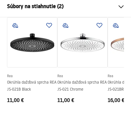
Farba
Chróm
Súbory na stiahnutie (2)
Materiál
Nehrdzavejúca oceľ
Spôsob montáže
Skrutkovací
Pielęgnacja
Šírka
300
mm
Pielęgnacja.pdf
Výška
2
mm
Hĺbka
300
mm
Záručné podmienky
Záruka
24 mesiacov
Warranty_Terms_and_Conditions_Accessories_-_24.pdf
Rea
Rea
Rea
Okrúhla dažďová sprcha REA
Okrúhla dažďová sprcha REA
Okrúhla dažď
JS-021B Black
JS-021 Chrome
JS-021BRG Br
11,00 €
11,00 €
16,00 €