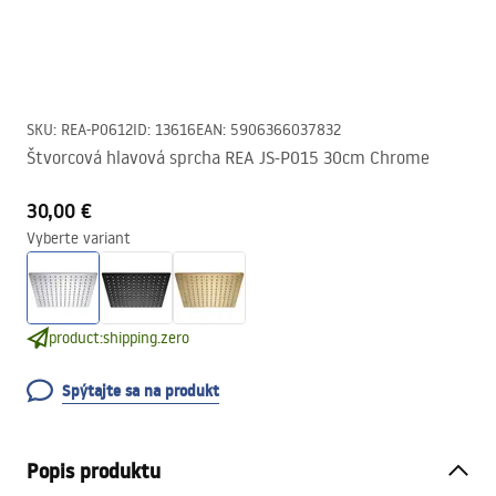
SKU
:
REA-P0612
ID
:
13616
EAN
:
5906366037832
Štvorcová hlavová sprcha REA JS-P015 30cm Chrome
30,00 €
Vyberte variant
product:shipping.zero
Spýtajte sa na produkt
Popis produktu