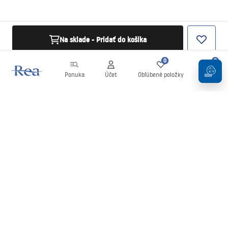
Na sklade - Pridať do košíka
0
0
Ponuka
Účet
Obľúbené položky
Košík
Newsletter
Buďte v obraze s novinkami a akciami!
Zaregistrujte sa
Zadaním a potvrdením svojich údajov súhlasíte s odberom