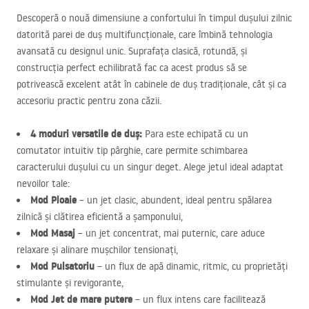
Descoperă o nouă dimensiune a confortului în timpul dușului zilnic
datorită parei de duș multifuncționale, care îmbină tehnologia
avansată cu designul unic. Suprafața clasică, rotundă, și
construcția perfect echilibrată fac ca acest produs să se
potrivească excelent atât în cabinele de duș tradiționale, cât și ca
accesoriu practic pentru zona căzii.
4 moduri versatile de duș:
Para este echipată cu un
comutator intuitiv tip pârghie, care permite schimbarea
caracterului dușului cu un singur deget. Alege jetul ideal adaptat
nevoilor tale:
Mod Ploaie
– un jet clasic, abundent, ideal pentru spălarea
zilnică și clătirea eficientă a șamponului,
Mod Masaj
– un jet concentrat, mai puternic, care aduce
relaxare și alinare mușchilor tensionați,
Mod Pulsatoriu
– un flux de apă dinamic, ritmic, cu proprietăți
stimulante și revigorante,
Mod Jet de mare putere
– un flux intens care facilitează