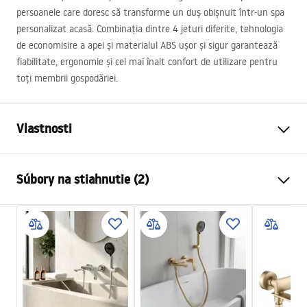
persoanele care doresc să transforme un duș obișnuit într-un spa
personalizat acasă. Combinația dintre 4 jeturi diferite, tehnologia
de economisire a apei și materialul
ABS
ușor și sigur garantează
fiabilitate, ergonomie și cel mai înalt confort de utilizare pentru
toți membrii gospodăriei.
Vlastnosti
Farba
Chróm
Súbory na stiahnutie (2)
Materiál
Plast, ABS
Spôsob montáže
Skrutkovací
Pielęgnacja
Šírka
125
mm
Pielęgnacja.pdf
Výška
255
mm
Záruka
24 mesiacov
Záručné podmienky
Warranty_Terms_and_Conditions_Accessories_-_24.pdf