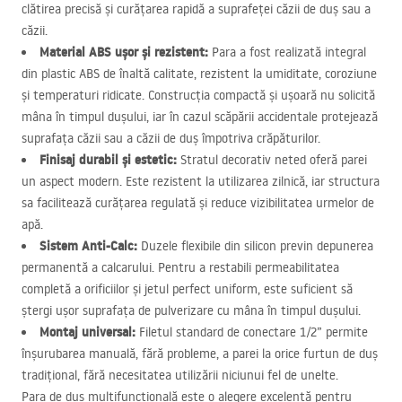
clătirea precisă și curățarea rapidă a suprafeței căzii de duș sau a
căzii.
Material
ABS
ușor și rezistent:
Para a fost realizată integral
din plastic
ABS
de înaltă calitate, rezistent la umiditate, coroziune
și temperaturi ridicate. Construcția compactă și ușoară nu solicită
mâna în timpul dușului, iar în cazul scăpării accidentale protejează
suprafața căzii sau a căzii de duș împotriva crăpăturilor.
Finisaj durabil și estetic:
Stratul decorativ neted oferă parei
un aspect modern. Este rezistent la utilizarea zilnică, iar structura
sa facilitează curățarea regulată și reduce vizibilitatea urmelor de
apă.
Sistem Anti-Calc:
Duzele flexibile din silicon previn depunerea
permanentă a calcarului. Pentru a restabili permeabilitatea
completă a orificiilor și jetul perfect uniform, este suficient să
ștergi ușor suprafața de pulverizare cu mâna în timpul dușului.
Montaj universal:
Filetul standard de conectare 1/2” permite
înșurubarea manuală, fără probleme, a parei la orice furtun de duș
tradițional, fără necesitatea utilizării niciunui fel de unelte.
Para de duș multifuncțională este o alegere excelentă pentru