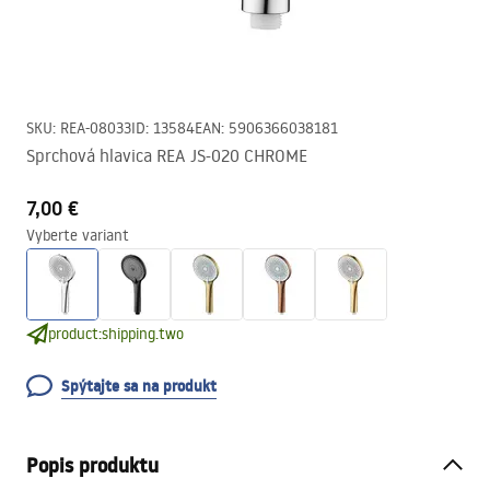
SKU
:
REA-08033
ID
:
13584
EAN
:
5906366038181
Sprchová hlavica REA JS-020 CHROME
7,00 €
Vyberte variant
product:shipping.two
Spýtajte sa na produkt
Popis produktu