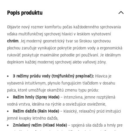
Popis produktu
Objavte nový rozmer komfortu počas každodenného sprchovania
vďaka multifunkčnej sprchovej hlavici v lesklom vyhotovení
chróm
. Jej moderný geometrický tvar so širokou sprchovou
plochou zaručuje vynikajúce pokrytie prúdom vody a ergonomická
rukoväť poskytuje maximálne pohodlie pri používaní. Je ideálnym
doplnkom každej modernej sprchovej alebo vaňovej zóny.
3 režimy prúdu vody (trojfunkčný prepínač):
Hlavica je
vybavená intuitívnym, plynulo fungujúcim tlačidlom v dosahu
palca, ktoré umožňuje okamžitú zmenu typu prúdu:
Režim hmly (Spray Mode)
– intenzívna, jemne rozptýlená
vodná vrstva, ideálna na rýchle a osviežujúce osvieženie,
Režim dažďa (Rain Mode)
– klasický, relaxačný prúd imitujúci
jemné kvapky letného dažďa,
Zmiešaný režim (Mixed Mode)
– spojená sila dažďa a hmly pre