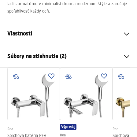
ladí s armatúrou v minimalistickom a modernom štýle a zaručuje
spoľahlivosť každý deň.
Vlastnosti
Farba
Chróm
Súbory na stiahnutie (2)
Materiál
Plast, ABS
Spôsob montáže
Skrutkovací
Pielęgnacja
Šírka
110
mm
Pielęgnacja.pdf
Výška
245
mm
Záruka
24 mesiacov
Záručné podmienky
Warranty_Terms_and_Conditions_Accessories_-_24.pdf
Výpredaj
Rea
Rea
Sprchová batéria REA
Rea
Sprchová bat