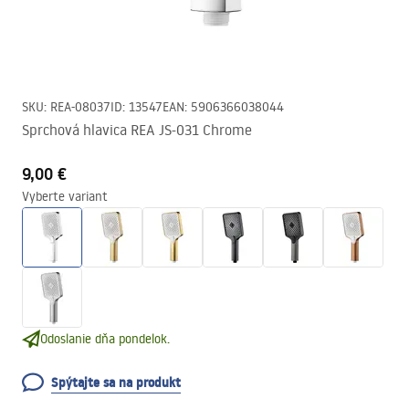
SKU
:
REA-08037
ID
:
13547
EAN
:
5906366038044
Sprchová hlavica REA JS-031 Chrome
9,00 €
Vyberte variant
Odoslanie dňa pondelok.
Spýtajte sa na produkt