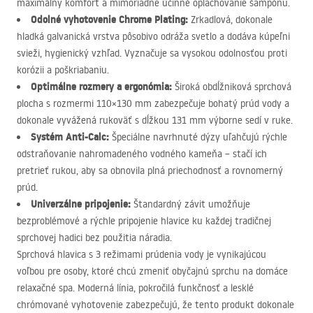
maximálny komfort a mimoriadne účinné oplachovanie šampónu.
Odolné vyhotovenie Chrome Plating:
Zrkadlová, dokonale
hladká galvanická vrstva pôsobivo odráža svetlo a dodáva kúpeľni
svieži, hygienický vzhľad. Vyznačuje sa vysokou odolnosťou proti
korózii a poškriabaniu.
Optimálne rozmery a ergonómia:
Široká obdĺžniková sprchová
plocha s rozmermi 110×130 mm zabezpečuje bohatý prúd vody a
dokonale vyvážená rukoväť s dĺžkou 131 mm výborne sedí v ruke.
Systém Anti-Calc:
Špeciálne navrhnuté dýzy uľahčujú rýchle
odstraňovanie nahromadeného vodného kameňa – stačí ich
pretrieť rukou, aby sa obnovila plná priechodnosť a rovnomerný
prúd.
Univerzálne pripojenie:
Štandardný závit umožňuje
bezproblémové a rýchle pripojenie hlavice ku každej tradičnej
sprchovej hadici bez použitia náradia.
Sprchová hlavica s 3 režimami prúdenia vody je vynikajúcou
voľbou pre osoby, ktoré chcú zmeniť obyčajnú sprchu na domáce
relaxačné spa. Moderná línia, pokročilá funkčnosť a lesklé
chrómované vyhotovenie zabezpečujú, že tento produkt dokonale