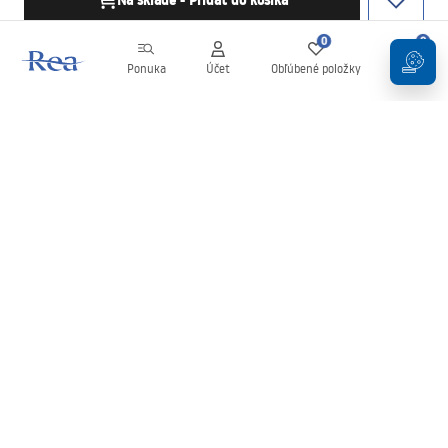
Na sklade - Pridať do košíka
0
0
Ponuka
Účet
Obľúbené položky
Košík
Newsletter
Buďte v obraze s novinkami a akciami!
Zaregistrujte sa
Zadaním a potvrdením svojich údajov súhlasíte s odberom
newslettera podľa podmienok uvedených v
Obchodných
podmienkach
.