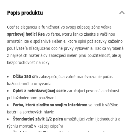
Popis produktu
Oceňte eleganciu a funkčnosť vo svojej kúpacej zóne vďaka
sprchovej hadici Rea
vo farbe, ktorú ľahko zladíte s väčšinou
armatúr. Ide o spoľahlivé riešenie, ktoré splní požiadavky každého
používateľa hľadajúceho odolné prvky vybavenia. Hadica vyrobená
z najlepších materiálov zabezpečí nielen plnú použiteľnosť, ale aj
bezporuchovosť na roky.
Dĺžka 150 cm
zabezpečujúca voľné manévrovanie počas
každodenného umývania
Oplet z nehrdzavejúcej ocele
zaručujúci pevnosť a odolnosť
pri každodennom používaní
Farba, ktorú zladíte so svojím interiérom
sa hodí k väčšine
batérií a sprchových hlavíc
Štandardný závit 1/2 palca
umožňujúci veľmi jednoduchú a
rýchlu montáž v každej kúpeľni