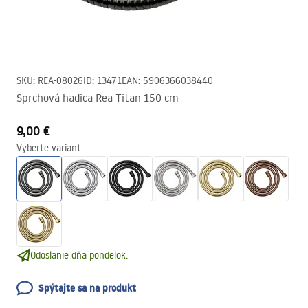
SKU
:
REA-08026
ID
:
13471
EAN
:
5906366038440
Sprchová hadica Rea Titan 150 cm
9,00 €
Vyberte variant
Odoslanie dňa pondelok.
Spýtajte sa na produkt