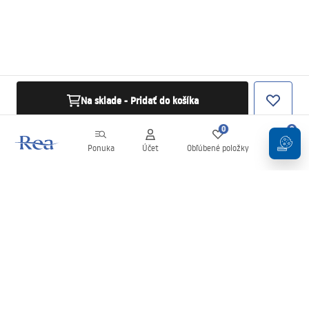
Na sklade - Pridať do košíka
0
0
Ponuka
Účet
Obľúbené položky
Košík
Newsletter
Buďte v obraze s novinkami a akciami!