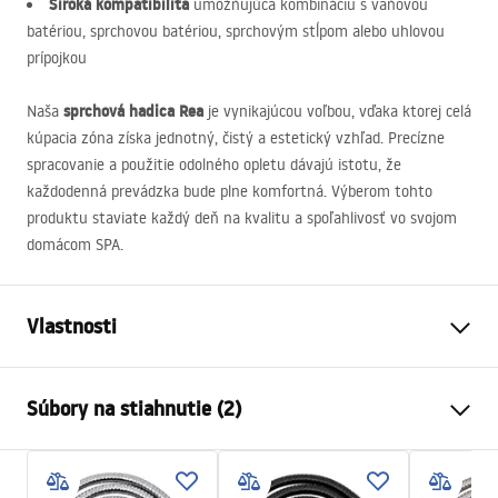
Široká kompatibilita
umožňujúca kombináciu s vaňovou
batériou, sprchovou batériou, sprchovým stĺpom alebo uhlovou
prípojkou
sprchová hadica Rea
Naša
je vynikajúcou voľbou, vďaka ktorej celá
kúpacia zóna získa jednotný, čistý a estetický vzhľad. Precízne
spracovanie a použitie odolného opletu dávajú istotu, že
každodenná prevádzka bude plne komfortná. Výberom tohto
produktu staviate každý deň na kvalitu a spoľahlivosť vo svojom
domácom
SPA
.
Vlastnosti
Dĺžka (mm)
1500
mm
Súbory na stiahnutie (2)
Záruka
24 mesiacov
Materiál
nehrdzavejúca oceľ, ABS
Bezpečnostné informácie
Váha
1
kg