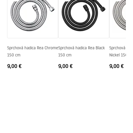
WARUNKI_BEZPIECZENSTWA_AKCESORIA_LAZIENKOWE.
Producentský kód
JS-016GG
pdf
Farba
Titán
Záručné podmienky
Warranty_Terms_and_Conditions_Accessories_-_24.pdf
Sprchová hadica Rea Chrome
Sprchová hadica Rea Black
Sprchová had
150 cm
150 cm
Nickel 150 c
9,00 €
9,00 €
9,00 €