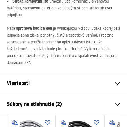
Široká kompatibilita
umožňujúca kombináciu s vaňovou
batériou, sprchovou batériou, sprchovým stĺpom alebo uhlovou
prípojkou
sprchová hadica Rea
Naša
je vynikajúcou voľbou, vďaka ktorej celá
kúpacia zóna získa jednotný, čistý a estetický vzhľad. Precízne
spracovanie a použitie odolného opletu dávajú istotu, že
každodenná prevádzka bude plne komfortná. Výberom tohto
produktu staviate každý deň na kvalitu a spoľahlivosť vo svojom
domácom
SPA
.
Vlastnosti
Dĺžka (mm)
1500
mm
Súbory na stiahnutie (2)
Záruka
24 mesiacov
Materiál
nehrdzavejúca oceľ, ABS
Bezpečnostné informácie
Váha
1
kg