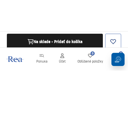
Na sklade - Pridať do košíka
0
0
Ponuka
Účet
Obľúbené položky
Košík
Newsletter
Buďte v obraze s novinkami a akciami!