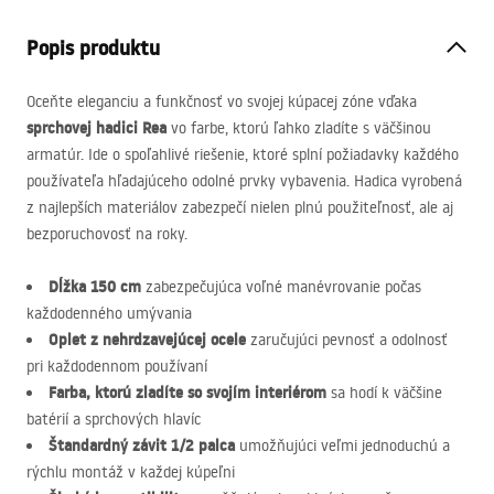
Popis produktu
Oceňte eleganciu a funkčnosť vo svojej kúpacej zóne vďaka
sprchovej hadici Rea
vo farbe, ktorú ľahko zladíte s väčšinou
armatúr. Ide o spoľahlivé riešenie, ktoré splní požiadavky každého
používateľa hľadajúceho odolné prvky vybavenia. Hadica vyrobená
z najlepších materiálov zabezpečí nielen plnú použiteľnosť, ale aj
bezporuchovosť na roky.
Dĺžka 150 cm
zabezpečujúca voľné manévrovanie počas
každodenného umývania
Oplet z nehrdzavejúcej ocele
zaručujúci pevnosť a odolnosť
pri každodennom používaní
Farba, ktorú zladíte so svojím interiérom
sa hodí k väčšine
batérií a sprchových hlavíc
Štandardný závit 1/2 palca
umožňujúci veľmi jednoduchú a
rýchlu montáž v každej kúpeľni