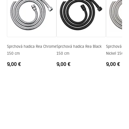
WARUNKI_BEZPIECZENSTWA_AKCESORIA_LAZIENKOWE.
Producentský kód
JS-016B
pdf
Farba
Čierna
Záručné podmienky
Warranty_Terms_and_Conditions_Accessories_-_24.pdf
Sprchová hadica Rea Chrome
Sprchová hadica Rea Black
Sprchová had
150 cm
150 cm
Nickel 150 c
9,00 €
9,00 €
9,00 €