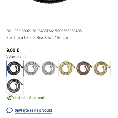
SKU
:
REA-08021
ID
:
13465
EAN
:
5906366038495
Sprchová hadica Rea Black 150 cm
9,00 €
Vyberte variant
Odoslanie dňa utorok.
Spýtajte sa na produkt