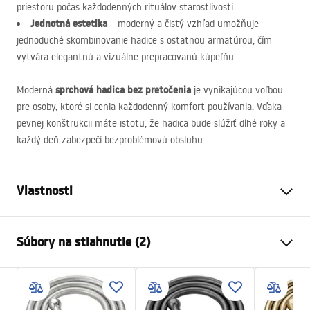
priestoru počas každodenných rituálov starostlivosti.
Jednotná estetika
– moderný a čistý vzhľad umožňuje
jednoduché skombinovanie hadice s ostatnou armatúrou, čím
vytvára elegantnú a vizuálne prepracovanú kúpeľňu.
sprchová hadica bez pretočenia
Moderná
je vynikajúcou voľbou
pre osoby, ktoré si cenia každodenný komfort používania. Vďaka
pevnej konštrukcii máte istotu, že hadica bude slúžiť dlhé roky a
každý deň zabezpečí bezproblémovú obsluhu.
Vlastnosti
Dĺžka (mm)
1500
mm
Súbory na stiahnutie (2)
Záruka
24 mesiacov
Materiál
mosadz, PVC, rubber
Bezpečnostné informácie
Váha
1
kg
WARUNKI_BEZPIECZENSTWA_AKCESORIA_LAZIENKOWE.