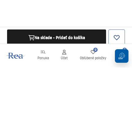
Na sklade - Pridať do košíka
0
0
Ponuka
Účet
Obľúbené položky
Košík
Newsletter
Buďte v obraze s novinkami a akciami!
Zaregistrujte sa