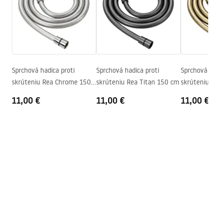
Producentský kód
JS-017G
pdf
Farba
Zlatá
Záručné podmienky
Warranty_Terms_and_Conditions_Accessories_-_24.pdf
Sprchová hadica proti
Sprchová hadica proti
Sprchová hadi
skrúteniu Rea Chrome 150
skrúteniu Rea Titan 150 cm
skrúteniu Re
cm
150 cm
11,00 €
11,00 €
11,00 €