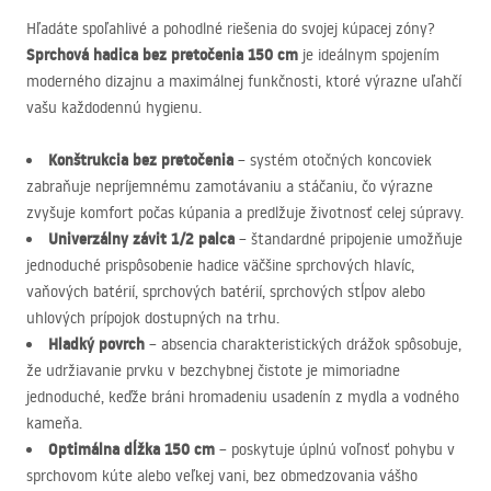
Hľadáte spoľahlivé a pohodlné riešenia do svojej kúpacej zóny?
Sprchová hadica bez pretočenia 150 cm
je ideálnym spojením
moderného dizajnu a maximálnej funkčnosti, ktoré výrazne uľahčí
vašu každodennú hygienu.
Konštrukcia bez pretočenia
– systém otočných koncoviek
zabraňuje nepríjemnému zamotávaniu a stáčaniu, čo výrazne
zvyšuje komfort počas kúpania a predlžuje životnosť celej súpravy.
Univerzálny závit 1/2 palca
– štandardné pripojenie umožňuje
jednoduché prispôsobenie hadice väčšine sprchových hlavíc,
vaňových batérií, sprchových batérií, sprchových stĺpov alebo
uhlových prípojok dostupných na trhu.
Hladký povrch
– absencia charakteristických drážok spôsobuje,
že udržiavanie prvku v bezchybnej čistote je mimoriadne
jednoduché, keďže bráni hromadeniu usadenín z mydla a vodného
kameňa.
Optimálna dĺžka 150 cm
– poskytuje úplnú voľnosť pohybu v
sprchovom kúte alebo veľkej vani, bez obmedzovania vášho