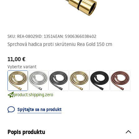
SKU
:
REA-08029
ID
:
13514
EAN
:
5906366038402
Sprchová hadica proti skrúteniu Rea Gold 150 cm
11,00 €
Vyberte variant
product:shipping.zero
Spýtajte sa na produkt
Popis produktu