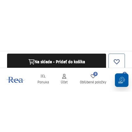
Na sklade - Pridať do košíka
0
0
Ponuka
Účet
Obľúbené položky
Košík
Newsletter
Buďte v obraze s novinkami a akciami!