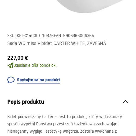
SKU
:
KPL-C1400
ID
:
10376
EAN
:
5906366006364
Sada WC misa + bidet CARTER WHITE, ZÁVESNÁ
227,00 €
Odoslanie dňa pondelok.
Spýtajte sa na produkt
Popis produktu
Bidet podwieszany Carter – Jest to produkt, który w doskonały
sposób wypełni Państwa przestrzeń łazienkową zachowując
nienaganny wygląd i estetykę wnętrza. Została wykonana z