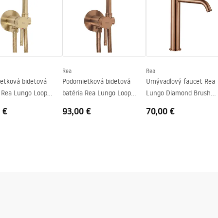
Rea
Rea
etková bidetová
Podomietková bidetová
Umývadlový faucet Rea
a Rea Lungo Loop
batéria Rea Lungo Loop
Lungo Diamond Brush
d Brush Gold
Diamond Brush Copper
Copper vysoký
 €
93,00 €
70,00 €