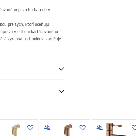
áčovaného povrchu batérie v
bou pre tých, ktorí oceňujú
 úprava v odtieni kartáčovaného
očilá výrobná technológia zaručuje
 zlato
ki bezpieczeństwa
KI BEZPIECZENSTWA
E.pdf