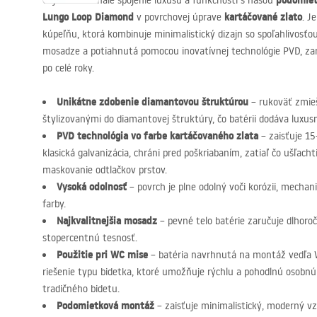
podomiet
Objavte dokonalé spojenie luxusu a funkčnosti s našou
Lungo Loop Diamond
kartáčované zlato
v povrchovej úprave
. J
kúpeľňu, ktorá kombinuje minimalistický dizajn so spoľahlivosťou
mosadze a potiahnutá pomocou inovatívnej technológie
PVD
, z
po celé roky.
Unikátne zdobenie diamantovou štruktúrou
– rukoväť zmieš
štylizovanými do diamantovej štruktúry, čo batérii dodáva luxus
PVD
technológia vo farbe kartáčovaného zlata
– zaisťuje 15
klasická galvanizácia, chráni pred poškriabaním, zatiaľ čo ušľach
maskovanie odtlačkov prstov.
Vysoká odolnosť
– povrch je plne odolný voči korózii, mecha
farby.
Najkvalitnejšia mosadz
– pevné telo batérie zaručuje dlhoroč
stopercentnú tesnosť.
Použitie pri WC mise
– batéria navrhnutá na montáž vedľa W
riešenie typu bidetka, ktoré umožňuje rýchlu a pohodlnú osobnú
tradičného bidetu.
Podomietková montáž
– zaisťuje minimalistický, moderný vz