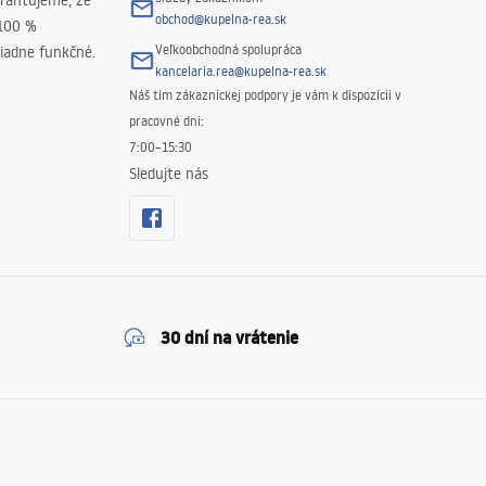
rantujeme, že
obchod@kupelna-rea.sk
 100 %
Veľkoobchodná spolupráca
iadne funkčné.
kancelaria.rea@kupelna-rea.sk
Náš tím zákazníckej podpory je vám k dispozícii v
pracovné dni:
7:00–15:30
Sledujte nás
30 dní na vrátenie