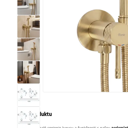
Sanitárna keramika
Umývadlá
Vaňa so zástenou
Batérie
Sprchy
Kuchyňa
Kúpeľňové doplnky a nábytok
Popis produktu