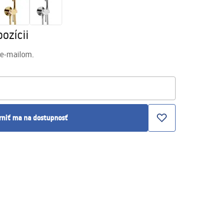
ozícii
 e-mailom.
rniť ma na dostupnosť