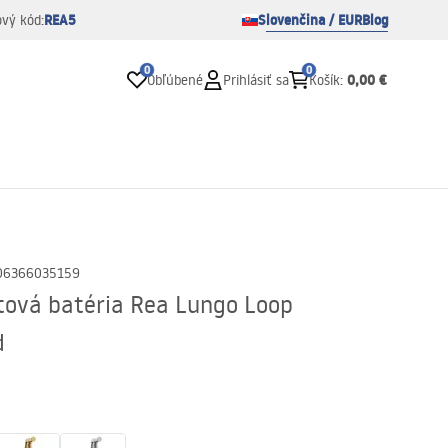
REA5
Slovenčina / EUR
Blog
ový kód:
0
0
0,00 €
Obľúbené
Prihlásiť sa
Košík
:
06366035159
ová batéria Rea Lungo Loop
d