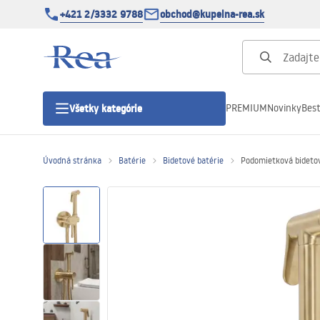
+421 2/3332 9788
obchod@kupelna-rea.sk
PREMIUM
Novinky
Best
Všetky kategórie
Úvodná stránka
Batérie
Bidetové batérie
Podomietková bideto
Sprchové kúty
Sprchové dvere
Sprchové vaničky
Sprchové žľaby