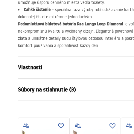
umožňuje úsporu cenného miesta vedľa toalety.
Ľahké čistenie
– špeciálna fáza výroby robí udržiavanie kart
dokonalej čistote extrémne jednoduchým.
Podomietková bidetová batéria Rea Lungo Loop Diamond
je voľ
nekompromisnú kvalitu a vycibrený dizajn. Elegantná povrchová
zlata a unikátne detaily budú štýlovou ozdobou interiéru a pokr
komfort používania a spoľahlivosť každý deň.
Vlastnosti
Typ batérie
bidet
Súbory na stiahnutie (3)
Spôsob montáže
Nástenná
Farba
Kartáčované
Warun
Typ výtoku
Pevná
Návod na montáž
WARUN
Faucet.pdf
Materiál
Mosadz
BATERI
Výška
110
mm