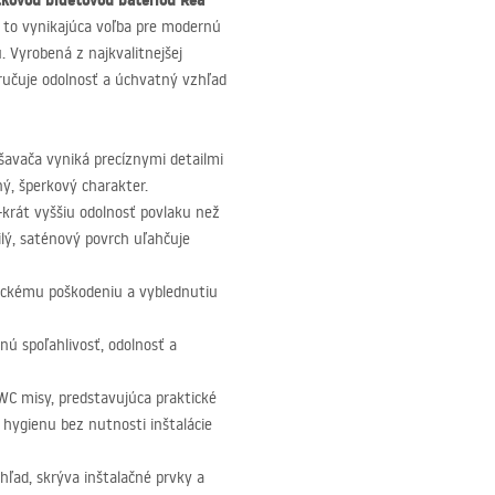
kovou bidetovou batériou Rea
e to vynikajúca voľba pre modernú
. Vyrobená z najkvalitnejšej
aručuje odolnosť a úchvatný vzhľad
avača vyniká precíznymi detailmi
ný, šperkový charakter.
-krát vyššiu odolnosť povlaku než
tilý, saténový povrch uľahčuje
nickému poškodeniu a vyblednutiu
nú spoľahlivosť, odolnosť a
C misy, predstavujúca praktické
 hygienu bez nutnosti inštalácie
hľad, skrýva inštalačné prvky a