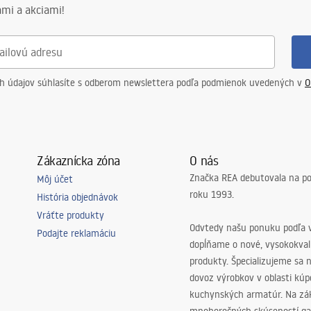
mi a akciami!
ch údajov súhlasíte s odberom newslettera podľa podmienok uvedených v
O
Zákaznícka zóna
O nás
Značka REA debutovala na p
Môj účet
roku 1993.
História objednávok
Vráťte produkty
Odvtedy našu ponuku podľa v
Podajte reklamáciu
dopĺňame o nové, vysokokva
produkty. Špecializujeme sa 
dovoz výrobkov v oblasti kú
kuchynských armatúr. Na zá