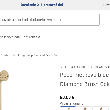
Doručenie 2–3 pracovné dni
Zľav
seller
Výpredaj
O nás
Kontakt
vá batéria Rea Lungo Loop Diamond Brush Gold
SKU
:
REA-B3330
ID
:
13538
EAN
:
59
Podomietková bidet
Diamond Brush Gol
93,00 €
Vyberte variant