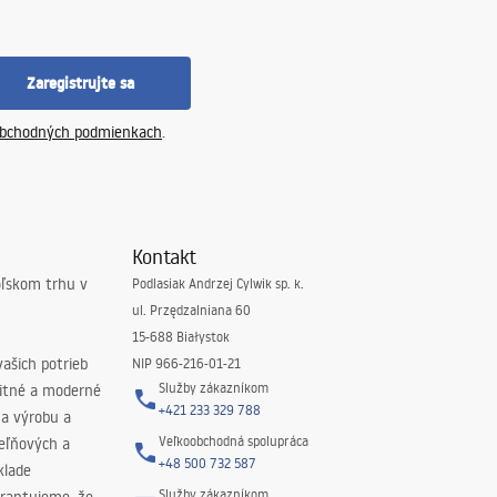
Zaregistrujte sa
bchodných podmienkach
.
Kontakt
oľskom trhu v
Podlasiak Andrzej Cylwik sp. k.
ul. Przędzalniana 60
15-688 Białystok
ašich potrieb
NIP 966-216-01-21
Služby zákazníkom
litné a moderné
+421 233 329 788
na výrobu a
Veľkoobchodná spolupráca
peľňových a
+48 500 732 587
klade
Služby zákazníkom