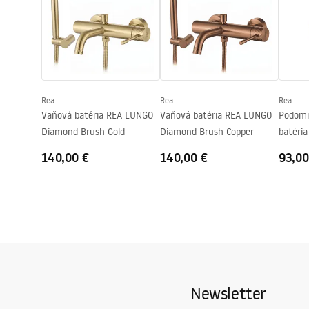
Technológia povrchovej úpravy
PVD
Záručné podmienky
Priemer pripojenia
1/2 palca
Warranty_Terms_and_Conditions_
Faucets_-_5.pdf
Záruka
5 rokov
Rea
Rea
Rea
Vaňová batéria REA LUNGO
Vaňová batéria REA LUNGO
Podomi
Diamond Brush Gold
Diamond Brush Copper
batéri
Diamon
140,00 €
140,00 €
93,00
Newsletter