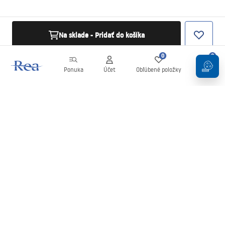
Na sklade - Pridať do košíka
0
0
Ponuka
Účet
Obľúbené položky
Košík
Newsletter
Buďte v obraze s novinkami a akciami!
Zaregistrujte sa
Zadaním a potvrdením svojich údajov súhlasíte s odberom