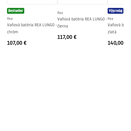
Technológia povrchovej úpravy
PVD
Bestseller
Výpredaj
Priemer pripojenia
1/2 palca
Rea
Rea
Vaňová batéria REA LUNGO -
Rea
Rozostup vodovodných
150
mm
Vaňová batéria REA LUNGO -
Vaňová batér
čierna
prípojok
chróm
zlatá
117,00 €
Záruka
5 rokov
107,00 €
140,00 €