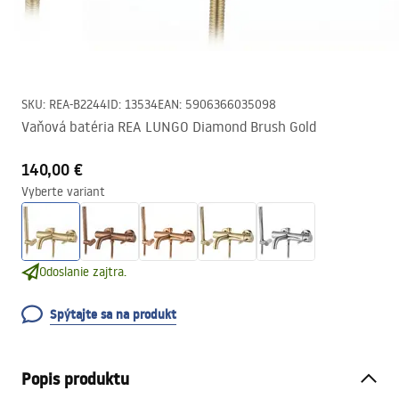
SKU
:
REA-B2244
ID
:
13534
EAN
:
5906366035098
Vaňová batéria REA LUNGO Diamond Brush Gold
140,00 €
Vyberte variant
Odoslanie zajtra.
Spýtajte sa na produkt
Popis produktu