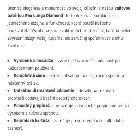
vaňovou
Oceníte eleganciu a modernosť vo svojej kúpeľni s našou
batériou Rea Lungo Diamond
. Je to dokonalá kombinácia
jedinečného dizajnu a funkčnosti, ktorá poteší každého
používateľa. Vyrobená z najkvalitnejších materiálov, batéria nielen
zvýrazní dizajn vašej kúpeľne, ale zaručí aj spoľahlivosť a dlhú
životnosť.
Vyrobená z mosadze
– zaručuje trvácnosť a odolnosť pri
každodennom používaní.
Kompletná sada
– batéria obsahuje hadicu, ručnú sprchu a
nástenný držiak.
Unikátne diamantové zdobenie
– detaily na rukoväti a
prepínači dodávajú batérii osobitý charakter.
Pohodlný prepínač
– umožňuje jednoduché prepínanie medzi
výtokom a ručnou sprchou.
Keramická kartuša
– zaručuje presnú reguláciu a dlhodobú
tesnosť.