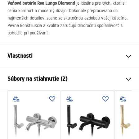
Vaňová batéria Rea Lungo Diamond
je ideálna pre tých, ktorí si
cenia komfort a moderný dizajn. Dokonale prepracovaná do
najmenších detailov, stane sa skutočnou ozdobou vašej kúpeľne.
Pevná konštrukcia a kvalita zaručujú dlhoročnú spoľahlivosť a
pohodlie pri používaní.
Vlastnosti
Typ batérie
vaňa
Súbory na stiahnutie (2)
Spôsob montáže
Nástenná
Farba
Kartáčované zlato
Návod na montáž
Typ výtoku
Pevná
Faucet.pdf
Materiál
Nehrdzavejúca oceľ, Mosadz
Rozsah výtoku
100
mm
Záručné podmienky
Výška
90
mm
Warranty_Terms_and_Conditions_Faucets_-_5.pdf