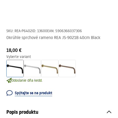
SKU
:
REA-P6402
ID
:
13600
EAN
:
5906366037306
Okrúhle sprchové rameno REA JS-9021B 40cm Black
18,00 €
Vyberte variant
Odoslanie dňa kedd.
Spýtajte sa na produkt
Popis produktu