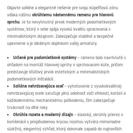
Objavte solídne a elegantné riešenie pre svoju kúpeľňovú zónu
okrúhlemu nástennému ramenu pre hlavovú
vďaka nášmu
sprchu
. Je to nevyhnutný prvok moderných podomietkových
systémov, ktorý v sebe spája vysokú kvalitu spracovania s
minimalistickým dizajnom. Zabezpečuje stabilné a bezpečné
upevnenie a je ideálnym doplnkom vašej armatúry.
Určené pre podomietkové systémy
– rameno bolo navrhnuté s
ohľadom na montáž hlavovej sprchy v sprchovacom kúte, pričom
predstavuje kľúčový prvok estetických a minimalistických
podomietkových inštalácií.
Solídna nehrdzavejúca oceľ
– vyhotovenie z vysokokvalitnej
nehrdzavejúcej ocele zaručuje plnú odolnosť voči vlhkosti, korózii a
každodennému mechanickému poškodeniu, čím zabezpečuje
trvácnosť na dlhé roky.
Okrúhla rozeta a moderný dizajn
– klasický, okrúhly prierez v
kombinácii s prispôsobenou krycou rozetou vytvára mimoriadne
súdržný, elegantný vzhľad, ktorý dokonale zapadá do najnovších