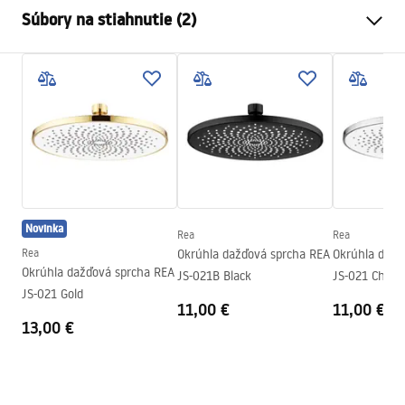
Farba
Čierna
Súbory na stiahnutie (2)
Materiál
Nehrdzavejúca oceľ
Spôsob montáže
Skrutkovací
Pielęgnacja
Šírka
395
mm
Pielęgnacja.pdf
Výška
100
mm
Hĺbka
20
mm
Záručné podmienky
Záruka
24 mesiacov
Warranty_Terms_and_Conditions_Accessories_-_24.pdf
Novinka
Rea
Rea
Rea
Okrúhla dažďová sprcha REA
Okrúhla dažď
Okrúhla dažďová sprcha REA
JS-021B Black
JS-021 Chro
JS-021 Gold
11,00 €
11,00 €
13,00 €