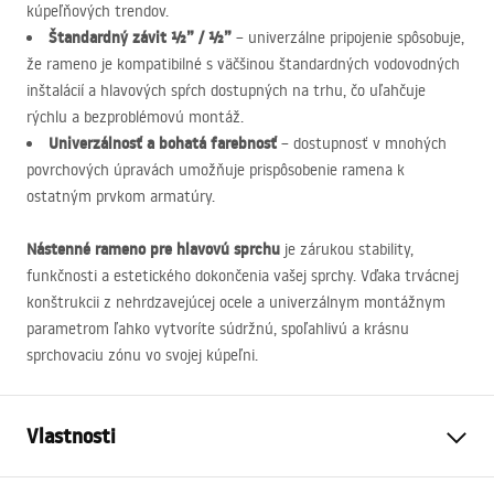
kúpeľňových trendov.
Štandardný závit ½” / ½”
– univerzálne pripojenie spôsobuje,
že rameno je kompatibilné s väčšinou štandardných vodovodných
inštalácií a hlavových spŕch dostupných na trhu, čo uľahčuje
rýchlu a bezproblémovú montáž.
Univerzálnosť a bohatá farebnosť
– dostupnosť v mnohých
povrchových úpravách umožňuje prispôsobenie ramena k
ostatným prvkom armatúry.
Nástenné rameno pre hlavovú sprchu
je zárukou stability,
funkčnosti a estetického dokončenia vašej sprchy. Vďaka trvácnej
konštrukcii z nehrdzavejúcej ocele a univerzálnym montážnym
parametrom ľahko vytvoríte súdržnú, spoľahlivú a krásnu
sprchovaciu zónu vo svojej kúpeľni.
Vlastnosti