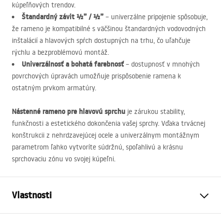
kúpeľňových trendov.
Štandardný závit ½” / ½”
– univerzálne pripojenie spôsobuje,
že rameno je kompatibilné s väčšinou štandardných vodovodných
inštalácií a hlavových spŕch dostupných na trhu, čo uľahčuje
rýchlu a bezproblémovú montáž.
Univerzálnosť a bohatá farebnosť
– dostupnosť v mnohých
povrchových úpravách umožňuje prispôsobenie ramena k
ostatným prvkom armatúry.
Nástenné rameno pre hlavovú sprchu
je zárukou stability,
funkčnosti a estetického dokončenia vašej sprchy. Vďaka trvácnej
konštrukcii z nehrdzavejúcej ocele a univerzálnym montážnym
parametrom ľahko vytvoríte súdržnú, spoľahlivú a krásnu
sprchovaciu zónu vo svojej kúpeľni.
Vlastnosti