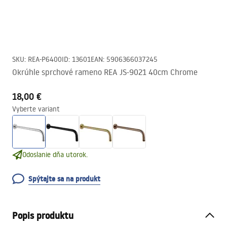
SKU
:
REA-P6400
ID
:
13601
EAN
:
5906366037245
Okrúhle sprchové rameno REA JS-9021 40cm Chrome
18,00 €
Vyberte variant
Odoslanie dňa utorok.
Spýtajte sa na produkt
Popis produktu