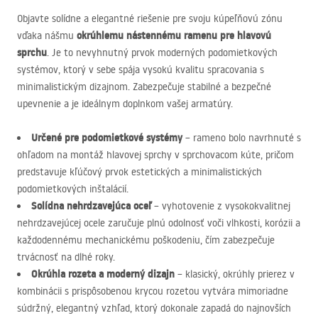
Objavte solídne a elegantné riešenie pre svoju kúpeľňovú zónu
okrúhlemu nástennému ramenu pre hlavovú
vďaka nášmu
sprchu
. Je to nevyhnutný prvok moderných podomietkových
systémov, ktorý v sebe spája vysokú kvalitu spracovania s
minimalistickým dizajnom. Zabezpečuje stabilné a bezpečné
upevnenie a je ideálnym doplnkom vašej armatúry.
Určené pre podomietkové systémy
– rameno bolo navrhnuté s
ohľadom na montáž hlavovej sprchy v sprchovacom kúte, pričom
predstavuje kľúčový prvok estetických a minimalistických
podomietkových inštalácií.
Solídna nehrdzavejúca oceľ
– vyhotovenie z vysokokvalitnej
nehrdzavejúcej ocele zaručuje plnú odolnosť voči vlhkosti, korózii a
každodennému mechanickému poškodeniu, čím zabezpečuje
trvácnosť na dlhé roky.
Okrúhla rozeta a moderný dizajn
– klasický, okrúhly prierez v
kombinácii s prispôsobenou krycou rozetou vytvára mimoriadne
súdržný, elegantný vzhľad, ktorý dokonale zapadá do najnovších