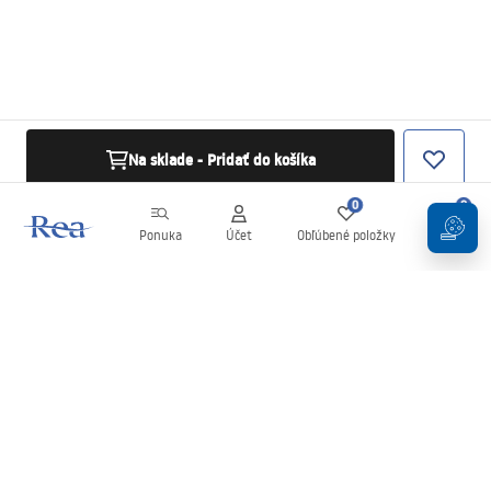
Na sklade - Pridať do košíka
0
0
Ponuka
Účet
Obľúbené položky
Košík
Newsletter
Buďte v obraze s novinkami a akciami!