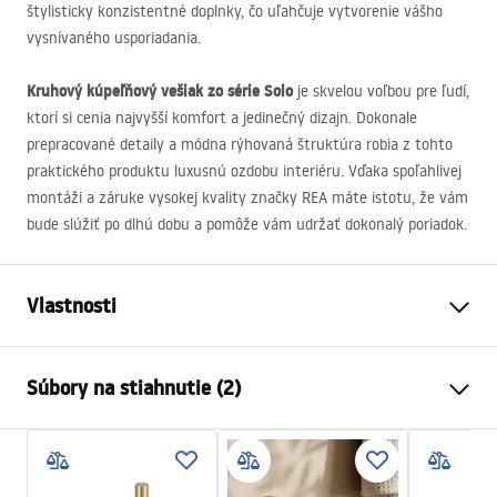
štylisticky konzistentné doplnky, čo uľahčuje vytvorenie vášho
vysnívaného usporiadania.
Kruhový kúpeľňový vešiak zo série Solo
je skvelou voľbou pre ľudí,
ktorí si cenia najvyšší komfort a jedinečný dizajn. Dokonale
prepracované detaily a módna rýhovaná štruktúra robia z tohto
praktického produktu luxusnú ozdobu interiéru. Vďaka spoľahlivej
montáži a záruke vysokej kvality značky
REA
máte istotu, že vám
bude slúžiť po dlhú dobu a pomôže vám udržať dokonalý poriadok.
Vlastnosti
Farba
Kartáčované zlato
Súbory na stiahnutie (2)
Materiál
Kov
Spôsob montáže
Skrutkovací
Záručné podmienky
Šírka
160
mm
Warranty_Terms_and_Conditions_Accessories_-_24.pdf