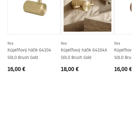
Výška
167
mm
Hĺbka
65
mm
Bezpečnostné informácie
Séria
Solo
Safety_Information_Accessories.pdf
Záruka
24 mesiacov
Rea
Rea
Rea
Kúpeľňový háčik 64104
Kúpeľňový háčik 64104A
Kúpeľňový h
SOLO Brush Gold
SOLO Brush Gold
SOLO Brush C
16,00 €
18,00 €
16,00 €