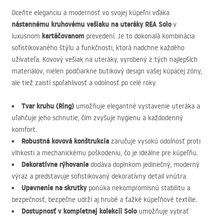
Oceňte eleganciu a modernosť vo svojej kúpeľni vďaka
nástennému kruhovému vešiaku na uteráky
REA
Solo
v
kartáčovanom
luxusnom
prevedení. Je to dokonalá kombinácia
sofistikovaného štýlu a funkčnosti, ktorá nadchne každého
užívateľa. Kovový vešiak na uteráky, vyrobený z tých najlepších
materiálov, nielen podčiarkne butikový design vašej kúpacej zóny,
ale tiež zaistí spoľahlivosť a odolnosť po celé roky.
Tvar kruhu (Ring)
umožňuje elegantné vystavenie uteráka a
uľahčuje jeho schnutie, čím zvyšuje hygienu a každodenný
komfort.
Robustná kovová konštrukcia
zaručuje vysokú odolnosť proti
vlhkosti a mechanickému poškodeniu, čo je ideálne pre kúpeľňu.
Dekoratívne rýhovanie
dodáva doplnkom jedinečný, moderný
výraz a predstavuje sofistikovaný dekoratívny detail vnútra.
Upevnenie na skrutky
ponúka nekompromisnú stabilitu a
bezpečnosť, bezpečne udrží aj hrubé a ťažké kúpeľňové textílie.
Dostupnosť v kompletnej kolekcii Solo
umožňuje vybrať