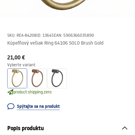
SKU
:
REA-84208
ID
:
13645
EAN
:
5906366035890
Kúpeľňový vešiak Ring 64106 SOLO Brush Gold
21,00 €
Vyberte variant
product:shipping.zero
Spýtajte sa na produkt
Popis produktu