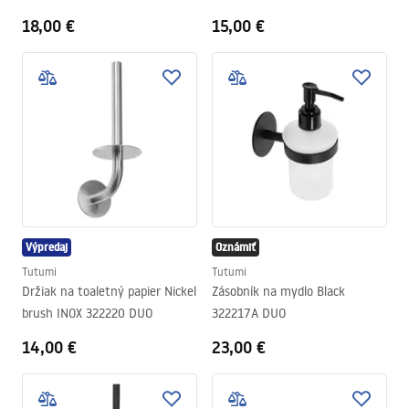
18,00 €
15,00 €
Výpredaj
Oznámiť
Tutumi
Tutumi
Držiak na toaletný papier Nickel
Zásobník na mydlo Black
brush INOX 322220 DUO
322217A DUO
14,00 €
23,00 €