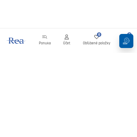
0
0
Ponuka
Účet
Obľúbené položky
Košík
Newsletter
Buďte v obraze s novinkami a akciami!
Zaregistrujte sa
Zadaním a potvrdením svojich údajov súhlasíte s odberom