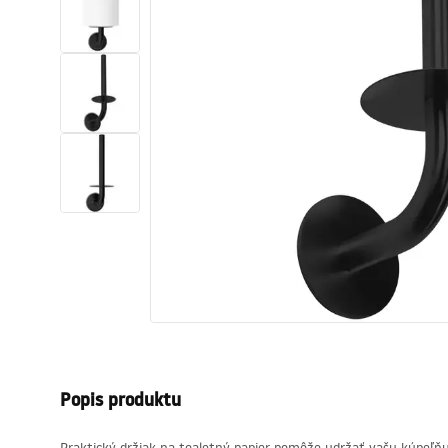
Sanitárna keramika
Umývadlá
Vaňa so zástenou
Batérie
Sprchy
Kuchyňa
Kúpeľňové doplnky a nábytok
Popis produktu