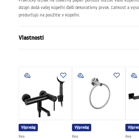
Praktický držiak na toaletný papier pomôže udržať vašu kúpeľň
dizajn dodá vašej kúpeľni ďalší dekoratívny prvok. Ľahkosť a vy
predurčujú na použitie v kúpeľni.
Vlastnosti
Farba
Čierna
Materiál
Kov
Spôsob montáže
Samolepiaci
Šírka
70
mm
Výška
230
mm
Hĺbka
110
mm
Séria
Duo
Záruka
24 mesiaco
Výpredaj
Výpredaj
Výpred
Rea
Rea
Rea