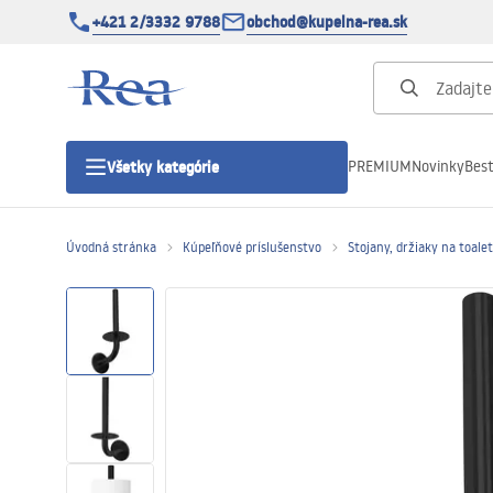
+421 2/3332 9788
obchod@kupelna-rea.sk
PREMIUM
Novinky
Best
Všetky kategórie
Úvodná stránka
Kúpeľňové príslušenstvo
Stojany, držiaky na toale
Sprchové kúty
Sprchové dvere
Sprchové vaničky
Sprchové žľaby