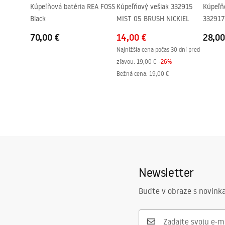
Kúpeľňová batéria REA FOSS
Kúpeľňový vešiak 332915
Kúpeľň
Black
MIST 05 BRUSH NICKIEL
332917
70,00 €
14,00 €
28,00
Najnižšia cena počas 30 dní pred
zľavou:
19,00 €
-
26
%
Bežná cena
:
19,00 €
Newsletter
Buďte v obraze s novinka