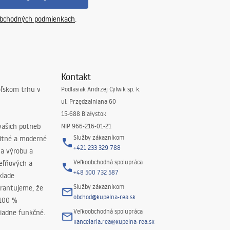
bchodných podmienkach
.
Kontakt
oľskom trhu v
Podlasiak Andrzej Cylwik sp. k.
ul. Przędzalniana 60
15-688 Białystok
ašich potrieb
NIP 966-216-01-21
Služby zákazníkom
litné a moderné
+421 233 329 788
na výrobu a
Veľkoobchodná spolupráca
peľňových a
+48 500 732 587
klade
Služby zákazníkom
rantujeme, že
obchod@kupelna-rea.sk
 100 %
Veľkoobchodná spolupráca
iadne funkčné.
kancelaria.rea@kupelna-rea.sk