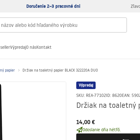
Doručenie 2–3 pracovné dni
Zľav
seller
Výpredaj
O nás
Kontakt
tný papier
Držiak na toaletný papier BLACK 322220A DUO
Výpredaj
SKU
:
REA-77102
ID
:
8620
EAN
:
590
Držiak na toaletný
14,00 €
Odoslanie dňa hétfő.