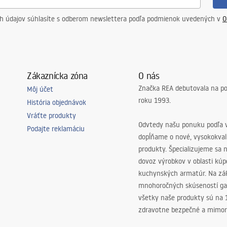
ch údajov súhlasíte s odberom newslettera podľa podmienok uvedených v
O
Zákaznícka zóna
O nás
Značka REA debutovala na p
Môj účet
roku 1993.
História objednávok
Vráťte produkty
Odvtedy našu ponuku podľa v
Podajte reklamáciu
dopĺňame o nové, vysokokva
produkty. Špecializujeme sa 
dovoz výrobkov v oblasti kú
kuchynských armatúr. Na zá
mnohoročných skúseností ga
všetky naše produkty sú na
zdravotne bezpečné a mimor