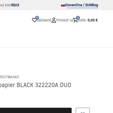
REA5
Slovenčina / EUR
Blog
ový kód:
0
0
0,00 €
Obľúbené
Prihlásiť sa
Košík
:
2557384563
 papier BLACK 322220A DUO