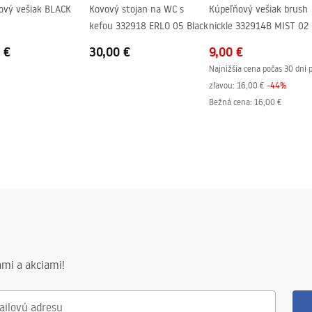
ový vešiak BLACK
Kovový stojan na WC s
Kúpeľňový vešiak brush
kefou 332918 ERLO 05 Black
nickle 332914B MIST 02
 €
30,00 €
9,00 €
Najnižšia cena počas 30 dní 
zľavou:
16,00 €
-
44
%
Bežná cena
:
16,00 €
mi a akciami!