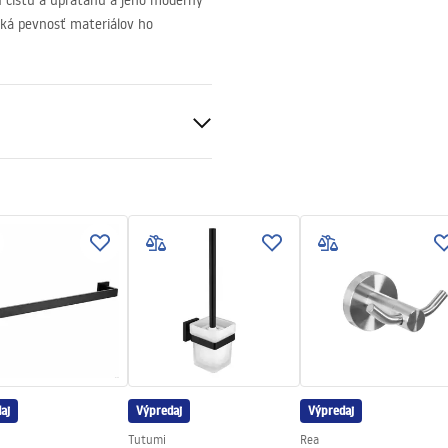
u čistú a upratanú a jeho moderný
soká pevnosť materiálov ho
v
aj
Výpredaj
Výpredaj
Tutumi
Rea