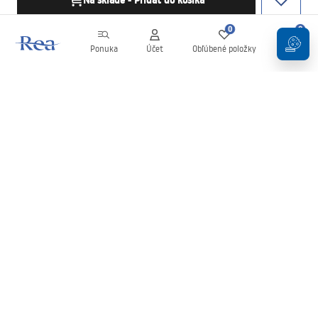
Na sklade - Pridať do košíka
0
0
Ponuka
Účet
Obľúbené položky
Košík
Newsletter
Buďte v obraze s novinkami a akciami!
Zaregistrujte sa
Zadaním a potvrdením svojich údajov súhlasíte s odberom
newslettera podľa podmienok uvedených v
Obchodných
podmienkach
.