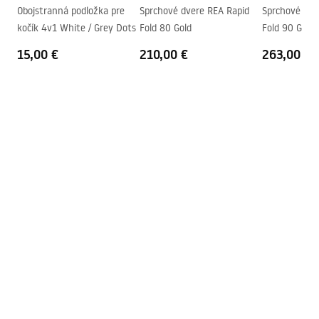
Obojstranná podložka pre
Sprchové dvere REA Rapid
Sprchové dve
kočík 4v1 White / Grey Dots
Fold 80 Gold
Fold 90 Gold
15,00 €
210,00 €
263,00 €