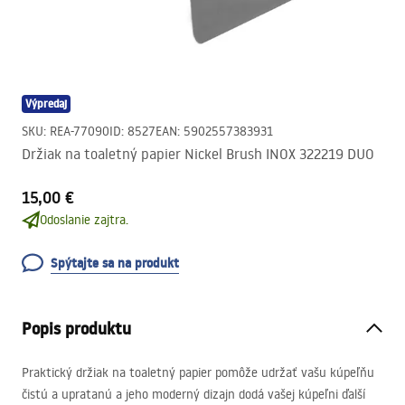
Výpredaj
SKU
:
REA-77090
ID
:
8527
EAN
:
5902557383931
Držiak na toaletný papier Nickel Brush INOX 322219 DUO
15,00 €
Odoslanie zajtra.
Spýtajte sa na produkt
Popis produktu
Praktický držiak na toaletný papier pomôže udržať vašu kúpeľňu
čistú a upratanú a jeho moderný dizajn dodá vašej kúpeľni ďalší