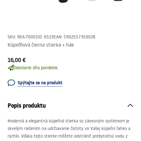
SKU
:
REA-70001
ID
:
6519
EAN
:
5902557359028
Kúpeľňová čierna stierka + hák
16,00 €
Odoslanie dňa pondelok.
Spýtajte sa na produkt
Popis produktu
Moderná a elegantná kúpeľná stierka so závesným systémom je
skvelým riešením na udržiavanie čistoty vo Vašej kúpeľni ľahko a
rýchlo. Vďaka tejto stierke môžete odstrániť prebytočnú vodu z