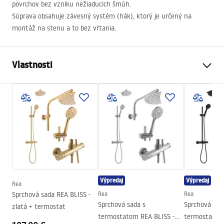
povrchov bez vzniku nežiaducich šmúh.
Súprava obsahuje závesný systém (hák), ktorý je určený na
montáž na stenu a to bez vŕtania.
Vlastnosti
Farba
čierna
Materiál
oceľ, Plast
Výška
165
mm
Šírka (mm)
258
mm
Producentský kód
REA-70001
Ďalšie funkcie
žiadny
Výpredaj
Výpredaj
Rea
Záruka
12 mesiacov
Sprchová sada REA BLISS -
Rea
Rea
Sprchová sada s
Sprchová sad
zlatá + termostat
termostatom REA BLISS -
termostatom 