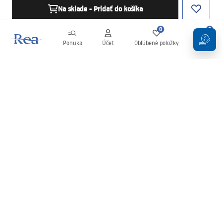
Na sklade - Pridať do košíka
0
0
Ponuka
Účet
Obľúbené položky
Košík
Newsletter
Buďte v obraze s novinkami a akciami!
Zaregistrujte sa
Zadaním a potvrdením svojich údajov súhlasíte s odberom
newslettera podľa podmienok uvedených v
Obchodných
podmienkach
.