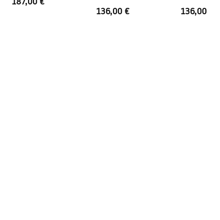
187,00 €
chróm
matná čierna
136,00 €
136,00 €